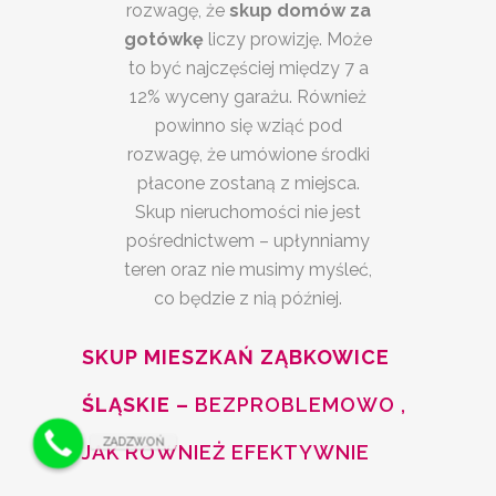
rozwagę, że
skup domów za
gotówkę
liczy prowizję. Może
to być najczęściej między 7 a
12% wyceny garażu. Również
powinno się wziąć pod
rozwagę, że umówione środki
płacone zostaną z miejsca.
Skup nieruchomości nie jest
pośrednictwem – upłynniamy
teren oraz nie musimy myśleć,
co będzie z nią później.
SKUP MIESZKAŃ ZĄBKOWICE
ŚLĄSKIE –
BEZPROBLEMOWO ,
ZADZWOŃ
JAK RÓWNIEŻ EFEKTYWNIE