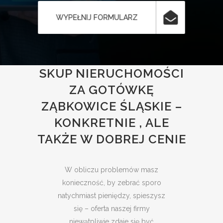
WYPEŁNIJ FORMULARZ
SKUP NIERUCHOMOŚCI
ZA GOTÓWKĘ
ZĄBKOWICE ŚLĄSKIE –
KONKRETNIE , ALE
TAKŻE W DOBREJ CENIE
W obliczu problemów masz
konieczność, by zebrać sporo
natychmiast pieniędzy, spieszysz
się – oferta naszej firmy
niewątpliwie zdaje się być