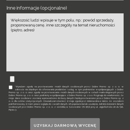
Inne informacje (opcjonalne)
*Wyrażam zgodę na przetwarzanie moich danych osobowych przez Dobre Promo sp. z o. o. w
zakresie niezbędnym do oferowania produktów i usług, w tym podmiotów współpracujących z Dobre
Promo sp. z o. o. oraz zgodę na przetwarzanie moich danych osobowych w celach marketingowych przez
Dobre Promo sp. z o. o. oraz podmioty współpracujące z Dobre Promo sp. z o.o. Przyjmuję do wiadomości, że
moje dane osobowe zostaną wprowadzone do bazy danych i będą przetwarzane przez Dobre Promo sp. z
o. o. dla celów statystycznych. Oświadczam również, iż moja zgoda jest dobrowolna a także, że zostałem
poinformowany, iż mam prawo wglądu do swoich danych, ich poprawienia lub usunięcia. Administratorami danych
osobowych jest Dobre Promo sp. z o. o. z siedzibą w Szczecinie (70-363) przy ul. Jagiellońska 20-21/318,
Piętro 3.