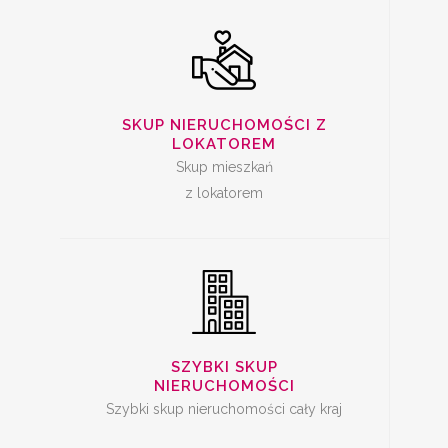
SZYBKA SPRZEDAŻ
SKUP NIERUCHOMOŚCI Z
MIESZKANIA
LOKATOREM
Skup mieszkań
z lokatorem
SKUP LOKALI DO
REMONTU
SZYBKI SKUP
NIERUCHOMOŚCI
Szybki skup nieruchomości cały kraj