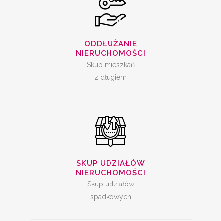
SKUP UDZIAŁÓW W
NIERUCHOMOŚCI
ODDŁUŻANIE
NIERUCHOMOŚCI
Skup mieszkań
z długiem
SPRZEDAŻ
MIESZKANIA Z
SKUP UDZIAŁÓW
LOKATOREM
NIERUCHOMOŚCI
Skup udziałów
spadkowych