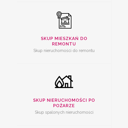
SKUP SPALONYCH
NIERUCHOMOŚCI
SKUP MIESZKAŃ DO
REMONTU
Skup nieruchomości do remontu
SKUP
NIERUCHOMOŚCI Z
PROBLEMAMI
SKUP NIERUCHOMOŚCI PO
POŻARZE
Skup spalonych nieruchomości