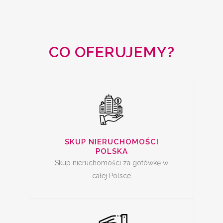
SKUP
NIERUCHOMOŚCI
CAŁA POLSKA
CO OFERUJEMY?
SKUP MIESZKAŃ Z
KREDYTEM
SKUP NIERUCHOMOŚCI
POLSKA
Skup nieruchomości za gotówkę w
całej Polsce