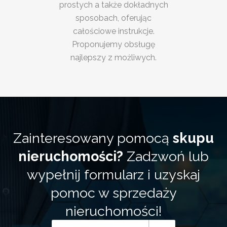
prostych a także dokładnych
sposobach, oferując
całościowe instrukcje.
Proponujemy obsługę
najlepszy z możliwych.
Zainteresowany pomocą
skupu
nieruchomości?
Zadzwoń lub
wypełnij formularz i uzyskaj
pomoc w sprzedaży
nieruchomości!