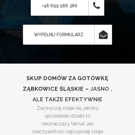
+48 699 586 386
WYPEŁNIJ FORMULARZ
SKUP DOMÓW ZA GOTÓWKĘ
ZĄBKOWICE ŚLĄSKIE –
JASNO ,
ALE TAKŻE EFEKTYWNIE
Zazwyczaj zdaje się, jakoby
sprzedanie działki to
nieznaczący temat, ale
rzeczywistość najczęściej zdaje