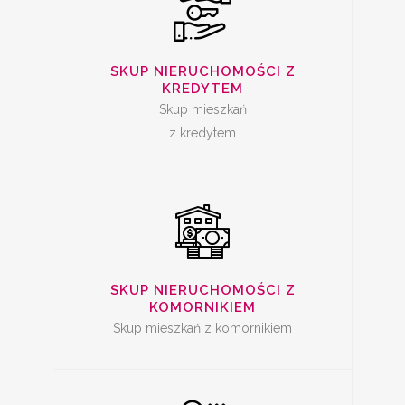
SKUP
NIERUCHOMOŚCI Z
SKUP NIERUCHOMOŚCI Z
KREDYTEM
KOMORNIKIEM
Skup mieszkań
z kredytem
SKUP ZADŁUŻONYCH
NIERUCHOMOŚCI
SKUP NIERUCHOMOŚCI Z
KOMORNIKIEM
Skup mieszkań z komornikiem