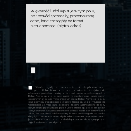
*Wyrażam zgodę na przetwarzanie moich danych osobowych
przez Dobre Promo sp. z o. o. w zakresie niezbędnym do
oferowania produktów i usług, w tym podmiotów współpracujących z
Dobre Promo sp. z o. o. oraz zgodę na przetwarzanie moich danych
osobowych w celach marketingowych przez Dobre Promo sp. z o. o.
oraz podmioty współpracujące z Dobre Promo sp. z o.o. Przyjmuję do
wiadomości, że moje dane osobowe zostaną wprowadzone do bazy
danych i będą przetwarzane przez Dobre Promo sp. z o. o. dla celów
statystycznych. Oświadczam również, iż moja zgoda jest dobrowolna a
także, że zostałem poinformowany, iż mam prawo wglądu do swoich
danych, ich poprawienia lub usunięcia. Administratorami danych osobowych
jest Dobre Promo sp. z o. o. z siedzibą w Szczecinie (70-363) przy ul.
Jagiellońska 20-21/318, Piętro 3.