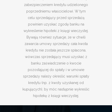
zabezpieczeniem kredytu udzielonego
poprzedniemu właścicielowi. W tym
celu sprzedający przed sprzedażą
powinien uzyskać zgodę banku na
wykreślenie hipoteki z księgi wieczystej.
Bywają również sytuacje, że w chwili
zawarcia umowy sprzedaży cała kwota
kredytu nie została jeszcze spłacona,
wówczas sprzedający musi uzyskać z
banku zaświadczenie o kwocie
pozostającej do spłaty i w umowie
sprzedaży należy określić warunki spłaty
kredytu (np. z kwoty uzyskanej od
kupujących), by móc następnie wykreślić
hipotekę z księgi wieczystej.