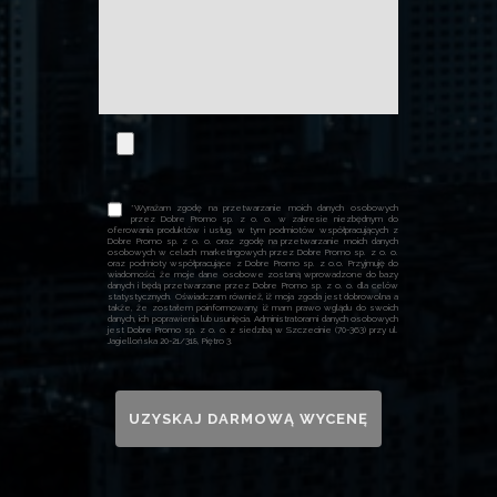
*Wyrażam zgodę na przetwarzanie moich danych osobowych
przez Dobre Promo sp. z o. o. w zakresie niezbędnym do
oferowania produktów i usług, w tym podmiotów współpracujących z
Dobre Promo sp. z o. o. oraz zgodę na przetwarzanie moich danych
osobowych w celach marketingowych przez Dobre Promo sp. z o. o.
oraz podmioty współpracujące z Dobre Promo sp. z o.o. Przyjmuję do
wiadomości, że moje dane osobowe zostaną wprowadzone do bazy
danych i będą przetwarzane przez Dobre Promo sp. z o. o. dla celów
statystycznych. Oświadczam również, iż moja zgoda jest dobrowolna a
także, że zostałem poinformowany, iż mam prawo wglądu do swoich
danych, ich poprawienia lub usunięcia. Administratorami danych osobowych
jest Dobre Promo sp. z o. o. z siedzibą w Szczecinie (70-363) przy ul.
Jagiellońska 20-21/318, Piętro 3.