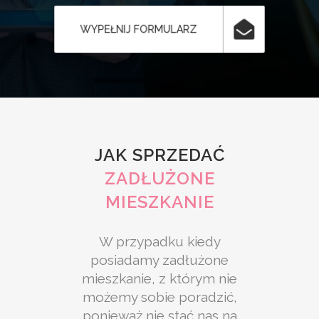
WYPEŁNIJ FORMULARZ
JAK SPRZEDAĆ
ZADŁUŻONE
MIESZKANIE
W przypadku kiedy
posiadamy zadłużone
mieszkanie, z którym nie
możemy sobie poradzić,
ponieważ nie stać nas na