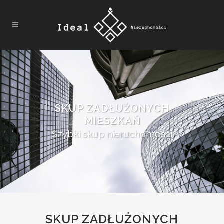
SKUP ZADŁUŻONYCH
MIESZKAŃ
Szybki skup nieruchomości
SKUP ZADŁUŻONYCH