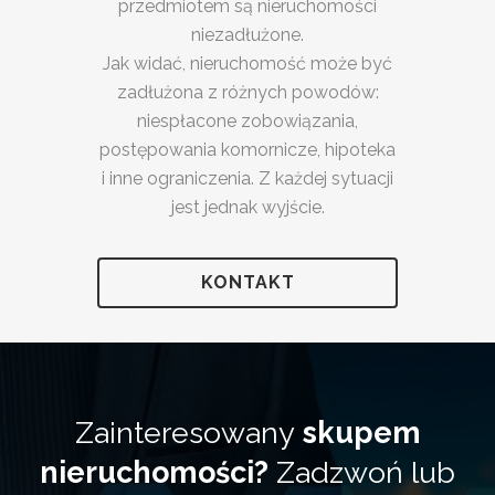
przedmiotem są nieruchomości
niezadłużone.
Jak widać, nieruchomość może być
zadłużona z różnych powodów:
niespłacone zobowiązania,
postępowania komornicze, hipoteka
i inne ograniczenia. Z każdej sytuacji
jest jednak wyjście.
KONTAKT
Zainteresowany
skupem
nieruchomości?
Zadzwoń lub