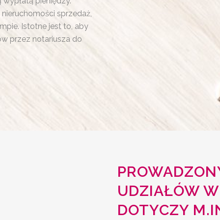
 wypłatą pieniędzy.
w nieruchomości sprzedaż,
e. Istotne jest to, aby
 przez notariusza do
PROWADZONY
UDZIAŁÓW W
DOTYCZY M.I