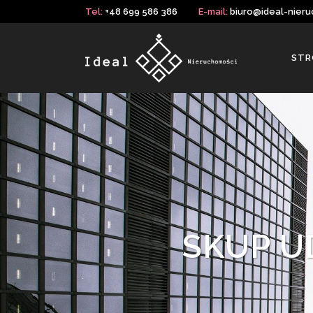
Tel:
+48 699 586 386
E-mail:
biuro@ideal-nieru
STR
SKUP U