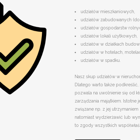
udziałów mieszkaniowych,
udziałów zabudowanych (do
udziałów gospodarstw rolny
udziałów lokali użytkowych,
udziałów w działkach budowl
udziałów w hotelach, motelac
udziałów w spadku.
Nasz skup udziałów w nieruchom
Dlatego warto także podkreślić
pozwala na uwolnienie się od
zarządzania majątkiem. Istotne 
związane np. z jej utrzymaniem 
natomiast wydzierżawić lub wy
to zgody wszystkich współwłaści