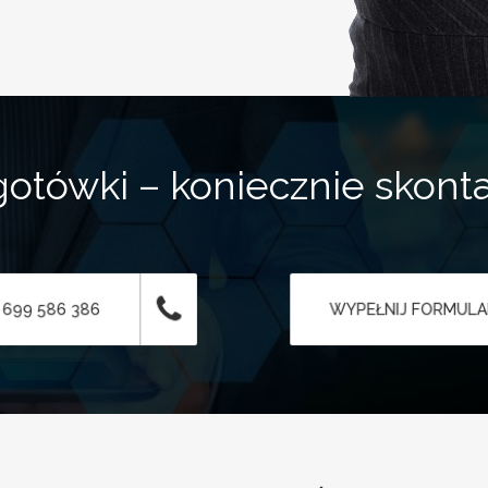
otówki – koniecznie skonta
 699 586 386
WYPEŁNIJ FORMUL