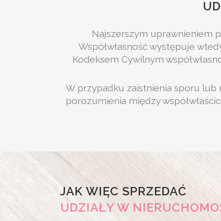
UD
Najszerszym uprawnieniem po
Współwłasność występuje wtedy, 
Kodeksem Cywilnym współwłasnoś
W przypadku zaistnienia sporu lub
porozumienia między współwłaścici
JAK WIĘC SPRZEDAĆ
UDZIAŁY W NIERUCHOMO