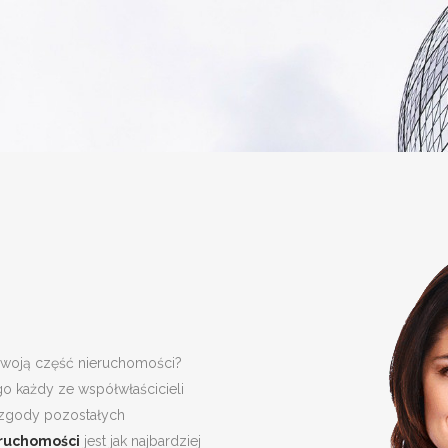
swoją część nieruchomości?
go każdy ze współwłaścicieli
zgody pozostałych
eruchomości
jest jak najbardziej