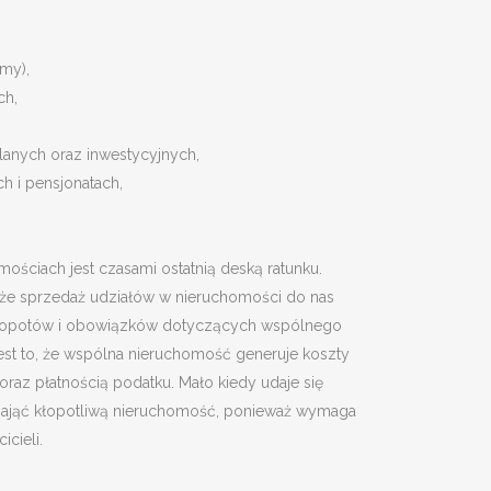
my),
ch,
anych oraz inwestycyjnych,
h i pensjonatach,
ościach jest czasami ostatnią deską ratunku.
, że sprzedaż udziałów w nieruchomości do nas
 kłopotów i obowiązków dotyczących wspólnego
jest to, że wspólna nieruchomość generuje koszty
oraz płatnością podatku. Mało kiedy udaje się
nająć kłopotliwą nieruchomość, ponieważ wymaga
cieli.