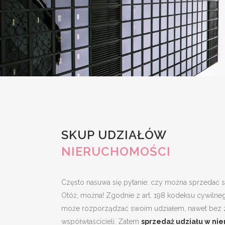
SKUP UDZIAŁÓW
NIERUCHOMOŚCI
Często nasuwa się pytanie: czy można sprzedać 
Otóż, można! Zgodnie z art. 198 kodeksu cywilne
może rozporządzać swoim udziałem, nawet bez 
współwłaścicieli. Zatem
sprzedaż udziału w ni