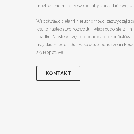
możliwa, nie ma przeszkód, aby sprzedać swój ud
Współwłaścicielami nieruchomości zazwyczaj zos
jest to następstwo rozwodu i wiążącego się z nim
spadku. Niestety często dochodzi do konfliktów na
majątkiem, podziału zysków lub ponoszenia koszt
się kłopotliwa.
KONTAKT