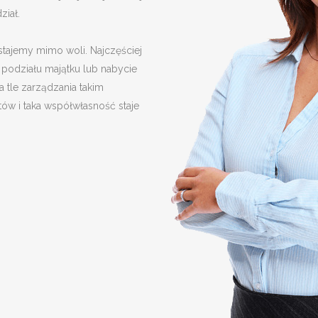
ział.
tajemy mimo woli. Najczęściej
 podziału majątku lub nabycie
 tle zarządzania takim
ów i taka współwłasność staje