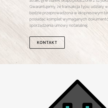
atrakcyjne stawki skupu połączone z szybką
Gwarantujemy, że transakcja typu: udziały 
będzie przeprowadzona w ekspresowym tempi
posiadać komplet wymaganych dokumentów
sporządzenia umowy notarialnej.
KONTAKT