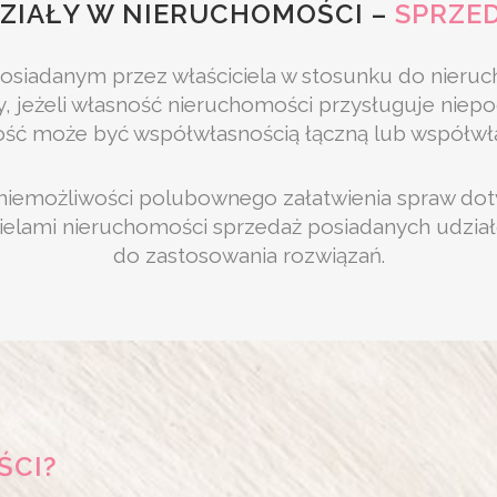
ZIAŁY W NIERUCHOMOŚCI –
SPRZE
siadanym przez właściciela w stosunku do nieruch
jeżeli własność nieruchomości przysługuje niepo
ć może być współwłasnością łączną lub współwła
 niemożliwości polubownego załatwienia spraw dot
elami nieruchomości sprzedaż posiadanych udzia
do zastosowania rozwiązań.
ŚCI?