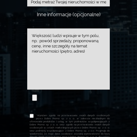
Inne informacje (opcjonalne)
*Wyrażam zgodę na przetwarzanie moich danych osobowych
przez Dobre Promo sp. z o. o. w zakresie niezbędnym do
oferowania produktów i usług, w tym podmiotów współpracujących z
Dobre Promo sp. z o. o. oraz zgodę na przetwarzanie moich danych
osobowych w celach marketingowych przez Dobre Promo sp. z o. o.
oraz podmioty współpracujące z Dobre Promo sp. z o.o. Przyjmuję do
wiadomości, że moje dane osobowe zostaną wprowadzone do bazy
danych i będą przetwarzane przez Dobre Promo sp. z o. o. dla celów