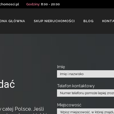
chomosci.pl
Godziny:
8:00 - 20:00
ONA GŁÓWNA
SKUP NIERUCHOMOŚCI
BLOG
KONT
Imię
dać
Telefon kontaktowy
Miejscowość
ałej Polsce. Jeśli