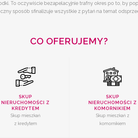
dki. To oczywiście bezapelacyjnie trafny okres po to, by p
SKUP
KUP MIESZKAŃ Z
oczny sposób sfinalizuje wszystkie z pytań na temat odsprze
NIERUCHOMOŚC
KREDYTEM
KOMORNIKIE
CO OFERUJEMY?
SPRZEDAŻ
SZYBKA SPRZE
MIESZKANIA Z
SKUP
SKUP
MIESZKANIA
NIERUCHOMOŚCI Z
NIERUCHOMOŚCI Z
LOKATOREM
KREDYTEM
KOMORNIKIEM
Skup mieszkań
Skup mieszkań z
z kredytem
komornikiem