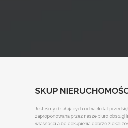
SKUP NIERUCHOMOŚCI 
Jesteśmy działających od wielu lat przedsi
zaproponowana przez nasze biuro obsługi i
własności albo odkupienia dobrze zlokalizo