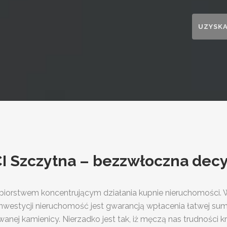
Szczytna – bezzwłoczna decyz
ębiorstwem koncentrującym działania kupnie nieruchomości. 
nwestycji nieruchomość jest gwarancją wpłacenia łatwej su
wanej kamienicy. Nierzadko jest tak, iż męczą nas trudności