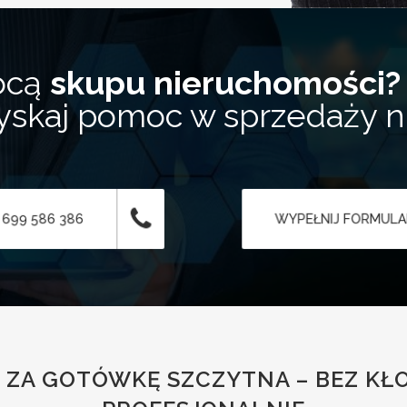
ocą
skupu nieruchomości?
zyskaj pomoc w sprzedaży 
 699 586 386
WYPEŁNIJ FORMUL
 ZA GOTÓWKĘ SZCZYTNA – BEZ KŁO