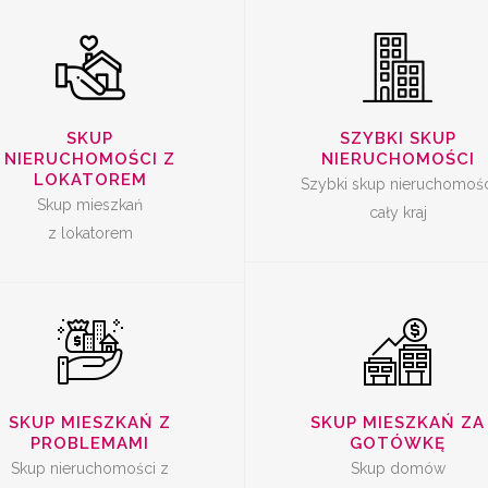
SKUP
SKUP
SKUP
SZYBKI SKUP
ERUCHOMOŚCI Z
NIERUCHOMOŚ
NIERUCHOMOŚCI Z
NIERUCHOMOŚCI
PROBLEMAMI
ZA GOTÓWK
LOKATOREM
Szybki skup nieruchomośc
Skup mieszkań
cały kraj
z lokatorem
SKUP MIESZKAŃ Z
SKUP MIESZKAŃ ZA
PROBLEMAMI
GOTÓWKĘ
Skup nieruchomości z
Skup domów