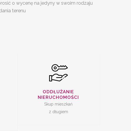
oprosić o wycenę na jedyny w swoim rodzaju
SKUP
dania terenu
I Z
ZADŁUŻONYCH
M
NIERUCHOMOŚCI
DAŻ
SKUP LOKALI DO
ODDŁUŻANIE
REMONTU
NIERUCHOMOŚCI
Skup mieszkań
z długiem