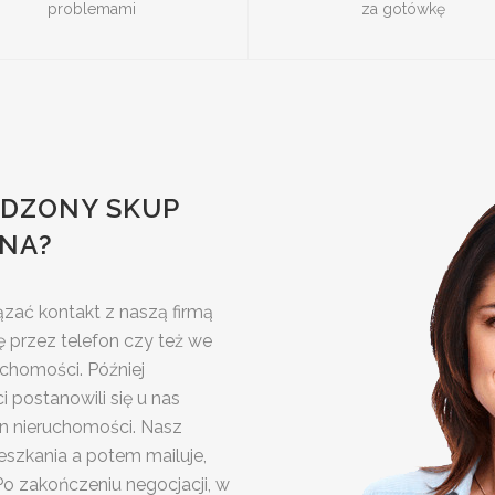
problemami
za gotówkę
ADZONY SKUP
NA?
zać kontakt z naszą firmą
 przez telefon czy też we
chomości. Później
i postanowili się u nas
n nieruchomości. Nasz
szkania a potem mailuje,
 zakończeniu negocjacji, w