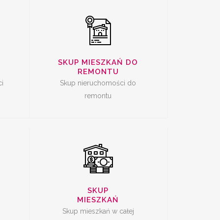
SKUP MIESZKAŃ DO
CI
SKUP MIESZKAŃ
REMONTU
Ę
i
Skup nieruchomości do
remontu
SKUP
MIESZKAŃ
Skup mieszkań w całej