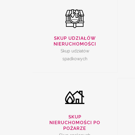
SKUP SPALONYCH
SKUP UDZIAŁÓW
NI
NIERUCHOMOŚCI
NIERUCHOMOŚCI
Skup udziałów
spadkowych
SKUP
NIERUCHOMOŚCI PO
POŻARZE