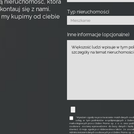
ą nieruchomość, która
kontauj się z nami.
Typ nieruchomości
a my kupimy od ciebie
Inne informacje (opcjonalne)
*Wyrażam zgodę na przetwarzanie moich danych osob
usług, w tym podmiotów współpracujących z Dobr
marketingowych przez Dobre Promo sp. z o. o. oraz podm
osobowe zostaną wprowadzone do bazy danych i będą p
również, iż moja zgoda jest dobrowolna a także, że zosta
Administratorami danych osobowych jest Dobre Promo sp. z o. 