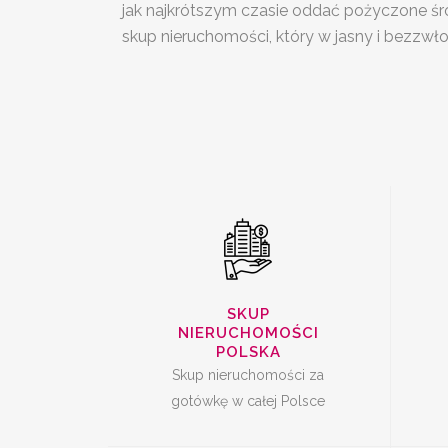
jak najkrótszym czasie oddać pożyczone śro
SKUP
S
skup nieruchomości, który w jasny i bezzwł
NIERUCHOMOŚCI
CAŁA POLSKA
SKUP UDZIAŁÓW W
SKUP
NIERUCHOMOŚCI
NIERUCHOMOŚCI
POLSKA
Skup nieruchomości za
gotówkę w całej Polsce