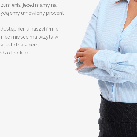
zumienia, jeżeli mamy na
 wydajemy umówiony procent
dostępnieniu naszej firmie
 mieć miejsce ma wizyta w
ia jest działaniem
rdzo krótkim.