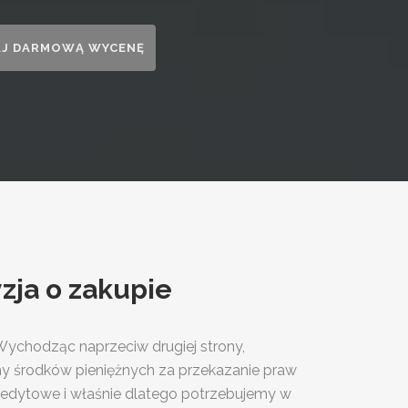
ja o zakupie
Wychodząc naprzeciw drugiej strony,
my środków pieniężnych za przekazanie praw
 kredytowe i właśnie dlatego potrzebujemy w