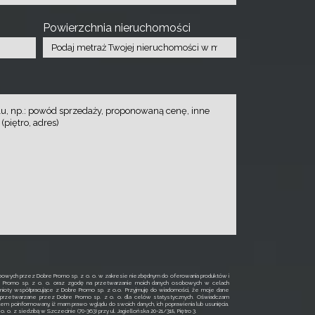
Powierzchnia nieruchomości
owych przez Dobre Promo sp. z o. o. w zakresie niezbędnym do oferowania produktów i
e Promo sp. z o. o. oraz zgodę na przetwarzanie moich danych osobowych w celach
ioty współpracujące z Dobre Promo sp. z o.o. Przyjmuję do wiadomości, że moje dane
rzetwarzane przez Dobre Promo sp. z o. o. dla celów statystycznych. Oświadczam
łem poinformowany, iż mam prawo wglądu do swoich danych, ich poprawienia lub usunięcia.
o. z siedzibą w Szczecinie (70-363) przy ul. Jagiellońska 20-21/318, Piętro 3.