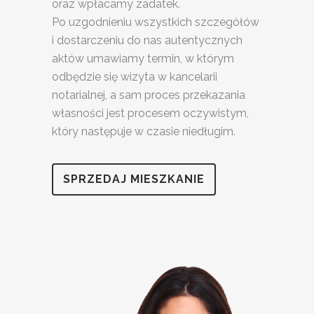
oraz wpłacamy zadatek.
Po uzgodnieniu wszystkich szczegółów
i dostarczeniu do nas autentycznych
aktów umawiamy termin, w którym
odbędzie się wizyta w kancelarii
notarialnej, a sam proces przekazania
własności jest procesem oczywistym,
który następuje w czasie niedługim.
SPRZEDAJ MIESZKANIE