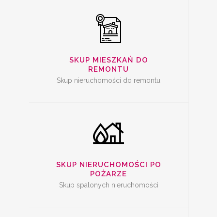
SKUP SPALONYCH
NIERUCHOMOŚCI
SKUP MIESZKAŃ DO
REMONTU
Skup nieruchomości do remontu
SKUP
NIERUCHOMOŚCI Z
PROBLEMAMI
SKUP NIERUCHOMOŚCI PO
POŻARZE
Skup spalonych nieruchomości