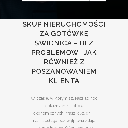
SKUP NIERUCHOMOŚCI
ZA GOTÓWKĘ
ŚWIDNICA – BEZ
PROBLEMÓW , JAK
RÓWNIEŻ Z
POSZANOWANIEM
KLIENTA
W czasie, w którym szukasz ad hoc
pokaźnych zasobów
ekonomicznych, masz kilka dni –
nasza usługa bez wątpienia zdaje