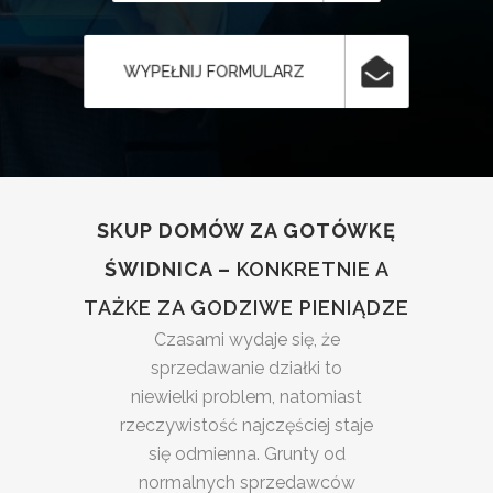
WYPEŁNIJ FORMULARZ
SKUP DOMÓW ZA GOTÓWKĘ
ŚWIDNICA –
KONKRETNIE A
TAŻKE ZA GODZIWE PIENIĄDZE
Czasami wydaje się, że
sprzedawanie działki to
niewielki problem, natomiast
rzeczywistość najczęściej staje
się odmienna. Grunty od
normalnych sprzedawców