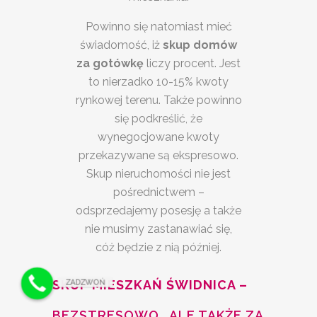
Powinno się natomiast mieć
świadomość, iż
skup domów
za gotówkę
liczy procent. Jest
to nierzadko 10-15% kwoty
rynkowej terenu. Także powinno
się podkreślić, że
wynegocjowane kwoty
przekazywane są ekspresowo.
Skup nieruchomości nie jest
pośrednictwem –
odsprzedajemy posesję a także
nie musimy zastanawiać się,
cóż będzie z nią później.
SKUP MIESZKAŃ ŚWIDNICA –
ZADZWOŃ
BEZSTRESOWO , ALE TAKŻE ZA