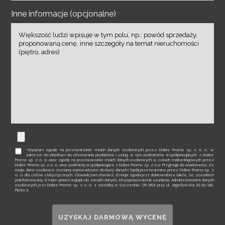
Inne informacje (opcjonalne)
*Wyrażam zgodę na przetwarzanie moich danych osobowych przez Dobre Promo sp. z o. o. w
zakresie niezbędnym do oferowania produktów i usług, w tym podmiotów współpracujących z Dobre
Promo sp. z o. o. oraz zgodę na przetwarzanie moich danych osobowych w celach marketingowych przez
Dobre Promo sp. z o. o. oraz podmioty współpracujące z Dobre Promo sp. z o.o. Przyjmuję do wiadomości, że
moje dane osobowe zostaną wprowadzone do bazy danych i będą przetwarzane przez Dobre Promo sp. z
o. o. dla celów statystycznych. Oświadczam również, iż moja zgoda jest dobrowolna a także, że zostałem
poinformowany, iż mam prawo wglądu do swoich danych, ich poprawienia lub usunięcia. Administratorami danych
osobowych jest Dobre Promo sp. z o. o. z siedzibą w Szczecinie (70-363) przy ul. Jagiellońska 20-21/318,
Piętro 3.