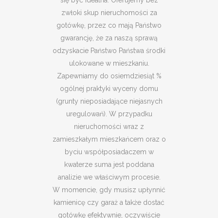
się być idealna. Oferujemy bez
zwłoki skup nieruchomości za
gotówkę, przez co mają Państwo
gwarancję, że za naszą sprawą
odzyskacie Państwo Państwa środki
ulokowane w mieszkaniu.
Zapewniamy do osiemdziesiąt %
ogólnej praktyki wyceny domu
(grunty nieposiadające niejasnych
uregulowań). W przypadku
nieruchomości wraz z
zamieszkałym mieszkańcem oraz o
byciu współposiadaczem w
kwaterze suma jest poddana
analizie we właściwym procesie.
W momencie, gdy musisz upłynnić
kamienicę czy garaż a także dostać
gotówkę efektywnie, oczywiście