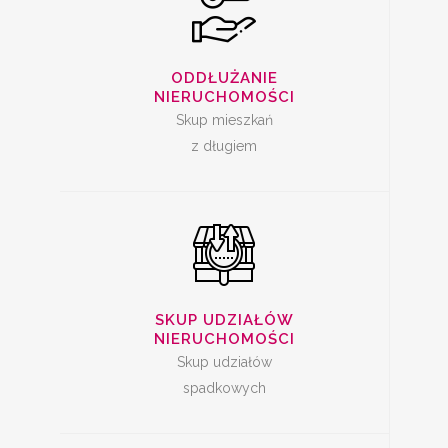
SKUP UDZIAŁÓW W
NIERUCHOMOŚCI
ODDŁUŻANIE
NIERUCHOMOŚCI
Skup mieszkań
z długiem
SPRZEDAŻ
MIESZKANIA Z
SKUP UDZIAŁÓW
LOKATOREM
NIERUCHOMOŚCI
Skup udziałów
spadkowych