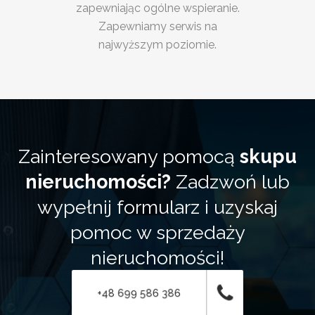
zapewniając ogólne wspieranie.
Zapewniamy serwis na
najwyższym poziomie.
Zainteresowany pomocą
skupu
nieruchomości?
Zadzwoń lub
wypełnij formularz i uzyskaj
pomoc w sprzedaży
nieruchomości!
+48 699 586 386