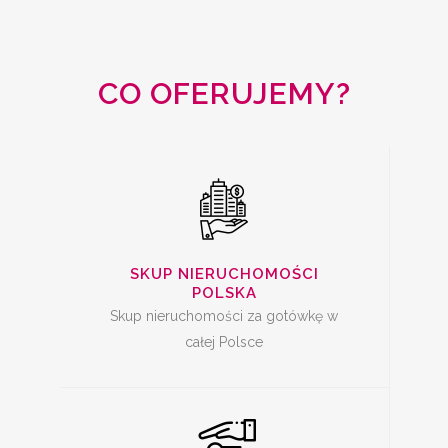
NIERUCHOMOŚCI
CAŁA POLSKA
CO OFERUJEMY?
SKUP MIESZKAŃ Z
KREDYTEM
SKUP NIERUCHOMOŚCI
POLSKA
Skup nieruchomości za gotówkę w
całej Polsce