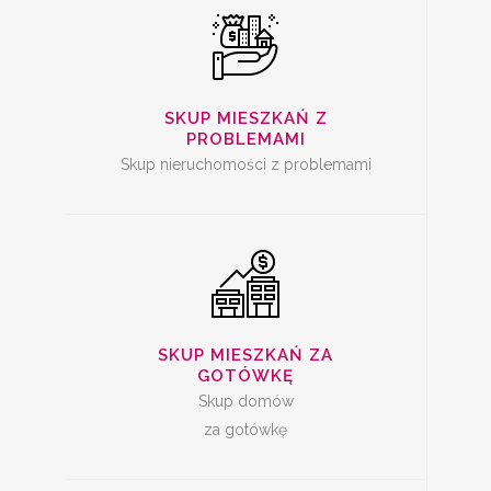
SKUP
NIERUCHOMOŚCI ZA
GOTÓWKĘ
SKUP MIESZKAŃ Z
PROBLEMAMI
Skup nieruchomości z problemami
SKUP MIESZKAŃ
SKUP MIESZKAŃ ZA
GOTÓWKĘ
Skup domów
za gotówkę