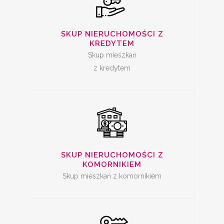
SKUP
NIERUCHOMOŚCI Z
SKUP NIERUCHOMOŚCI Z
KREDYTEM
KOMORNIKIEM
Skup mieszkań
z kredytem
SKUP ZADŁUŻONYCH
NIERUCHOMOŚCI
SKUP NIERUCHOMOŚCI Z
KOMORNIKIEM
Skup mieszkań z komornikiem