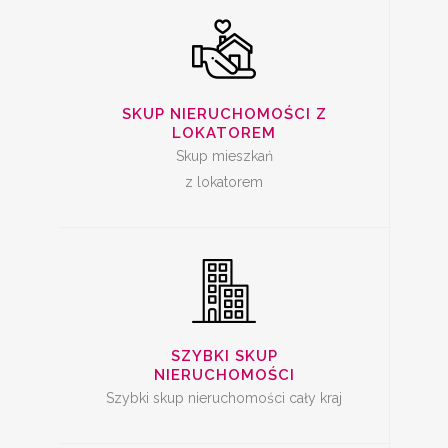
SZYBKA SPRZEDAŻ
SKUP NIERUCHOMOŚCI Z
MIESZKANIA
LOKATOREM
Skup mieszkań
z lokatorem
SKUP LOKALI DO
REMONTU
SZYBKI SKUP
NIERUCHOMOŚCI
Szybki skup nieruchomości cały kraj