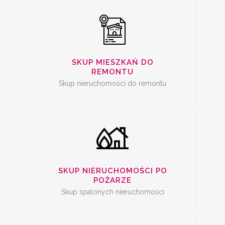
SKUP SPALONYCH
NIERUCHOMOŚCI
SKUP MIESZKAŃ DO
REMONTU
Skup nieruchomości do remontu
SKUP
NIERUCHOMOŚCI Z
PROBLEMAMI
SKUP NIERUCHOMOŚCI PO
POŻARZE
Skup spalonych nieruchomości