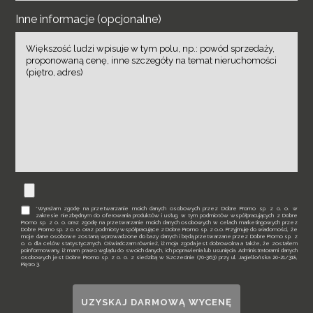
Inne informacje (opcjonalne)
*Wyrażam zgodę na przetwarzanie moich danych osobowych przez Dobre Promo sp. z o. o. w
zakresie niezbędnym do oferowania produktów i usług, w tym podmiotów współpracujących z Dobre
Promo sp. z o. o. oraz zgodę na przetwarzanie moich danych osobowych w celach marketingowych przez
Dobre Promo sp. z o. o. oraz podmioty współpracujące z Dobre Promo sp. z o.o. Przyjmuję do wiadomości, że
moje dane osobowe zostaną wprowadzone do bazy danych i będą przetwarzane przez Dobre Promo sp. z
o. o. dla celów statystycznych. Oświadczam również, iż moja zgoda jest dobrowolna a także, że zostałem
poinformowany, iż mam prawo wglądu do swoich danych, ich poprawienia lub usunięcia. Administratorami danych
osobowych jest Dobre Promo sp. z o. o. z siedzibą w Szczecinie (70-363) przy ul. Jagiellońska 20-21/318,
Piętro 3.