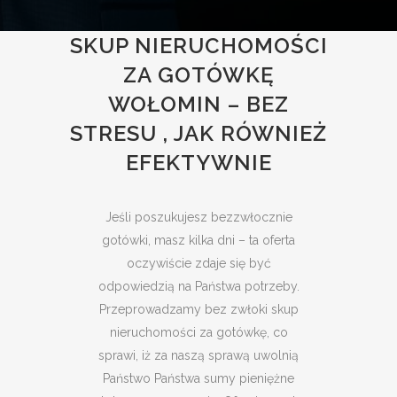
SKUP NIERUCHOMOŚCI
ZA GOTÓWKĘ
WOŁOMIN – BEZ
STRESU , JAK RÓWNIEŻ
EFEKTYWNIE
Jeśli poszukujesz bezzwłocznie
gotówki, masz kilka dni – ta oferta
oczywiście zdaje się być
odpowiedzią na Państwa potrzeby.
Przeprowadzamy bez zwłoki skup
nieruchomości za gotówkę, co
sprawi, iż za naszą sprawą uwolnią
Państwo Państwa sumy pieniężne