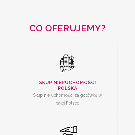
NIERUCHOMOŚCI
CAŁA POLSKA
CO OFERUJEMY?
SKUP MIESZKAŃ Z
KREDYTEM
SKUP NIERUCHOMOŚCI
POLSKA
Skup nieruchomości za gotówkę w
całej Polsce