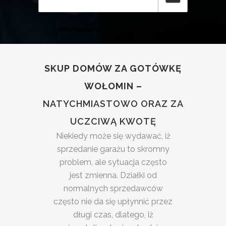
SKUP DOMÓW ZA GOTÓWKĘ
WOŁOMIN –
NATYCHMIASTOWO ORAZ ZA
UCZCIWĄ KWOTĘ
Niekiedy może się wydawać, iż
sprzedanie garażu to skromny
problem, ale sytuacja często
jest zmienna. Działki od
normalnych sprzedawców
często nie da się upłynnić przez
długi czas, dlatego, iż