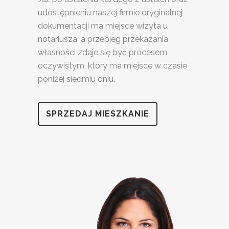
udostępnieniu naszej firmie oryginalnej
dokumentacji ma miejsce wizyta u
notariusza, a przebieg przekazania
własności zdaje się być procesem
oczywistym, który ma miejsce w czasie
poniżej siedmiu dniu.
SPRZEDAJ MIESZKANIE