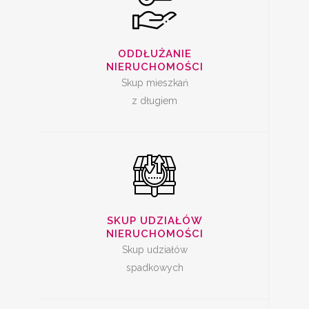
SKUP UDZIAŁÓW W
NIERUCHOMOŚCI
ODDŁUŻANIE
NIERUCHOMOŚCI
Skup mieszkań
z długiem
SPRZEDAŻ
MIESZKANIA Z
SKUP UDZIAŁÓW
LOKATOREM
NIERUCHOMOŚCI
Skup udziałów
spadkowych