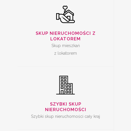
SZYBKA SPRZEDAŻ
SKUP NIERUCHOMOŚCI Z
MIESZKANIA
LOKATOREM
Skup mieszkań
z lokatorem
SKUP LOKALI DO
REMONTU
SZYBKI SKUP
NIERUCHOMOŚCI
Szybki skup nieruchomości cały kraj