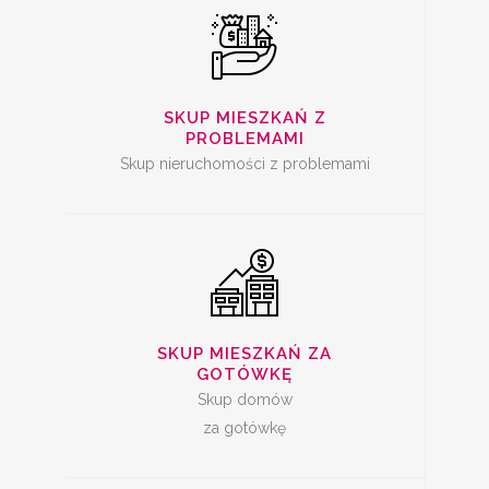
SKUP
NIERUCHOMOŚCI ZA
GOTÓWKĘ
SKUP MIESZKAŃ Z
PROBLEMAMI
Skup nieruchomości z problemami
SKUP MIESZKAŃ
SKUP MIESZKAŃ ZA
GOTÓWKĘ
Skup domów
za gotówkę