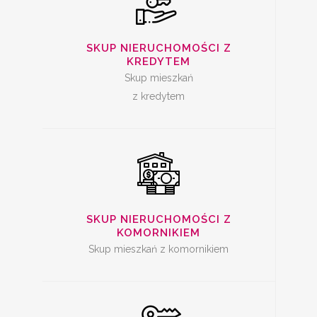
SKUP
NIERUCHOMOŚCI Z
SKUP NIERUCHOMOŚCI Z
KREDYTEM
KOMORNIKIEM
Skup mieszkań
z kredytem
SKUP ZADŁUŻONYCH
NIERUCHOMOŚCI
SKUP NIERUCHOMOŚCI Z
KOMORNIKIEM
Skup mieszkań z komornikiem