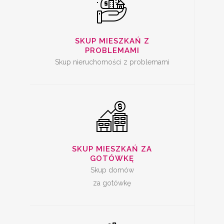
SKUP
NIERUCHOMOŚCI ZA
GOTÓWKĘ
SKUP MIESZKAŃ Z
PROBLEMAMI
Skup nieruchomości z problemami
SKUP MIESZKAŃ
SKUP MIESZKAŃ ZA
GOTÓWKĘ
Skup domów
za gotówkę