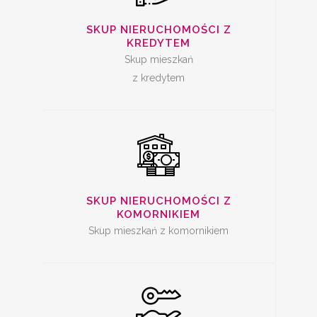
SKUP
NIERUCHOMOŚCI Z
SKUP NIERUCHOMOŚCI Z
KREDYTEM
KOMORNIKIEM
Skup mieszkań
z kredytem
SKUP ZADŁUŻONYCH
NIERUCHOMOŚCI
SKUP NIERUCHOMOŚCI Z
KOMORNIKIEM
Skup mieszkań z komornikiem