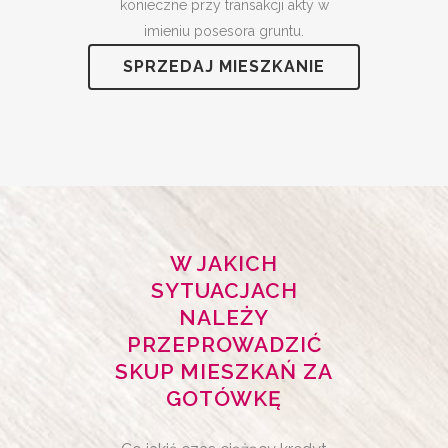
konieczne przy transakcji akty w
imieniu posesora gruntu.
SPRZEDAJ MIESZKANIE
W JAKICH
SYTUACJACH
NALEŻY
PRZEPROWADZIĆ
SKUP MIESZKAŃ ZA
GOTÓWKĘ