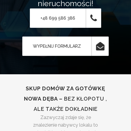
nieruchomości!
+48 699 586 386
WYPEŁNIJ FORMULARZ
SKUP DOMÓW ZA GOTÓWKĘ
NOWA DĘBA –
BEZ KŁOPOTU ,
ALE TAKŻE DOKŁADNIE
Zazwyczaj zdaje się, że
znalezienie nabywcy lokalu to