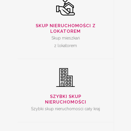
SZYBKA SPRZEDAŻ
SKUP NIERUCHOMOŚCI Z
MIESZKANIA
LOKATOREM
Skup mieszkań
z lokatorem
SKUP LOKALI DO
REMONTU
SZYBKI SKUP
NIERUCHOMOŚCI
Szybki skup nieruchomości cały kraj