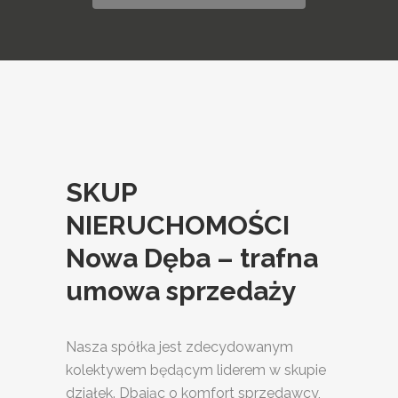
SKUP
NIERUCHOMOŚCI
Nowa Dęba – trafna
umowa sprzedaży
Nasza spółka jest zdecydowanym
kolektywem będącym liderem w skupie
działek. Dbając o komfort sprzedawcy,