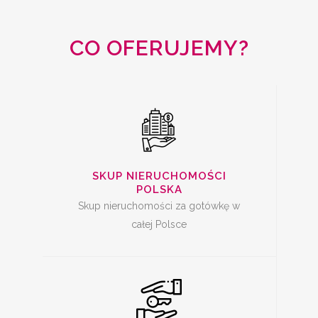
CAŁA POLSKA
CO OFERUJEMY?
SKUP MIESZKAŃ Z
KREDYTEM
SKUP NIERUCHOMOŚCI
POLSKA
Skup nieruchomości za gotówkę w
całej Polsce