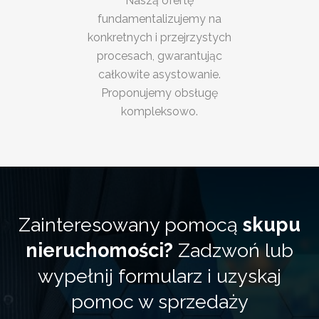
Naszą ofertę
fundamentalizujemy na
konkretnych i przejrzystych
procesach, gwarantując
całkowite asystowanie.
Proponujemy obsługę
kompleksowo.
Zainteresowany pomocą
skupu
nieruchomości?
Zadzwoń lub
wypełnij formularz i uzyskaj
pomoc w sprzedaży