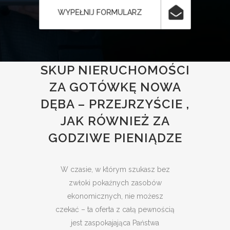
WYPEŁNIJ FORMULARZ
SKUP NIERUCHOMOŚCI
ZA GOTÓWKĘ NOWA
DĘBA – PRZEJRZYŚCIE ,
JAK RÓWNIEŻ ZA
GODZIWE PIENIĄDZE
W czasie, w którym szukasz bez
zwłoki pokaźnych zasobów
ekonomicznych, nie możesz
czekać – ta oferta z całą pewnością
jest zaspokajająca Państwa