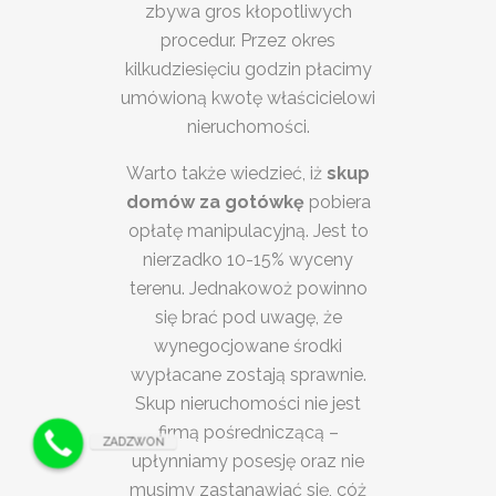
zbywa gros kłopotliwych
procedur. Przez okres
kilkudziesięciu godzin płacimy
umówioną kwotę właścicielowi
nieruchomości.
Warto także wiedzieć, iż
skup
domów za gotówkę
pobiera
opłatę manipulacyjną. Jest to
nierzadko 10-15% wyceny
terenu. Jednakowoż powinno
się brać pod uwagę, że
wynegocjowane środki
wypłacane zostają sprawnie.
Skup nieruchomości nie jest
firmą pośredniczącą –
ZADZWOŃ
upłynniamy posesję oraz nie
musimy zastanawiać się, cóż