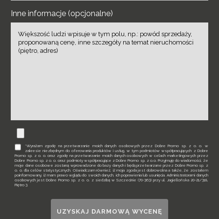
Inne informacje (opcjonalne)
*Wyrażam zgodę na przetwarzanie moich danych osobowych przez Dobre Promo sp. z o. o. w
zakresie niezbędnym do oferowania produktów i usług, w tym podmiotów współpracujących z Dobre
Promo sp. z o. o. oraz zgodę na przetwarzanie moich danych osobowych w celach marketingowych przez
Dobre Promo sp. z o. o. oraz podmioty współpracujące z Dobre Promo sp. z o.o. Przyjmuję do wiadomości, że
moje dane osobowe zostaną wprowadzone do bazy danych i będą przetwarzane przez Dobre Promo sp. z
o. o. dla celów statystycznych. Oświadczam również, iż moja zgoda jest dobrowolna a także, że zostałem
poinformowany, iż mam prawo wglądu do swoich danych, ich poprawienia lub usunięcia. Administratorami danych
osobowych jest Dobre Promo sp. z o. o. z siedzibą w Szczecinie (70-363) przy ul. Jagiellońska 20-21/318,
Piętro 3.