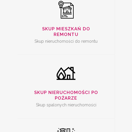
SKUP SPALONYCH
NIERUCHOMOŚCI
SKUP MIESZKAŃ DO
REMONTU
Skup nieruchomości do remontu
SKUP
NIERUCHOMOŚCI Z
PROBLEMAMI
SKUP NIERUCHOMOŚCI PO
POŻARZE
Skup spalonych nieruchomości