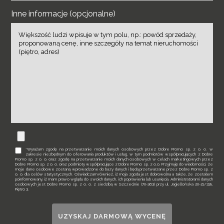
Inne informacje (opcjonalne)
*Wyrażam zgodę na przetwarzanie moich danych osobowych przez Dobre Promo sp. z o. o. w
zakresie niezbędnym do oferowania produktów i usług, w tym podmiotów współpracujących z Dobre
Promo sp. z o. o. oraz zgodę na przetwarzanie moich danych osobowych w celach marketingowych przez
Dobre Promo sp. z o. o. oraz podmioty współpracujące z Dobre Promo sp. z o.o. Przyjmuję do wiadomości, że
moje dane osobowe zostaną wprowadzone do bazy danych i będą przetwarzane przez Dobre Promo sp. z
o. o. dla celów statystycznych. Oświadczam również, iż moja zgoda jest dobrowolna a także, że zostałem
poinformowany, iż mam prawo wglądu do swoich danych, ich poprawienia lub usunięcia. Administratorami danych
osobowych jest Dobre Promo sp. z o. o. z siedzibą w Szczecinie (70-363) przy ul. Jagiellońska 20-21/318,
Piętro 3.