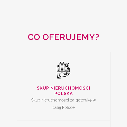
SKUP
NIERUCHOMOŚCI
CAŁA POLSKA
CO OFERUJEMY?
SKUP MIESZKAŃ Z
KREDYTEM
SKUP NIERUCHOMOŚCI
POLSKA
Skup nieruchomości za gotówkę w
całej Polsce