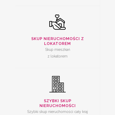
SZYBKA SPRZEDAŻ
SKUP NIERUCHOMOŚCI Z
MIESZKANIA
LOKATOREM
Skup mieszkań
z lokatorem
SKUP LOKALI DO
REMONTU
SZYBKI SKUP
NIERUCHOMOŚCI
Szybki skup nieruchomości cały kraj