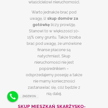
właścicielowi nieruchomości.
Warto jednakże brać pod
uwagę, iż
skup domów za
gotówkę
liczy prowizję.
Stanowi to w większości 10-
15% ceny gruntu. Także trzeba
brać pod uwagę, że umówione
finanse płacone są
natychmiast. Skup
nieruchomości nie jest
popśrednikiem –
odsprzedajemy posesję a także
nie mamy konieczności
zastanawiać się, cóż będzie z
nią dalej.
ZADZWOŃ
SKUP MIESZKAŃ SKARŻYSKO-