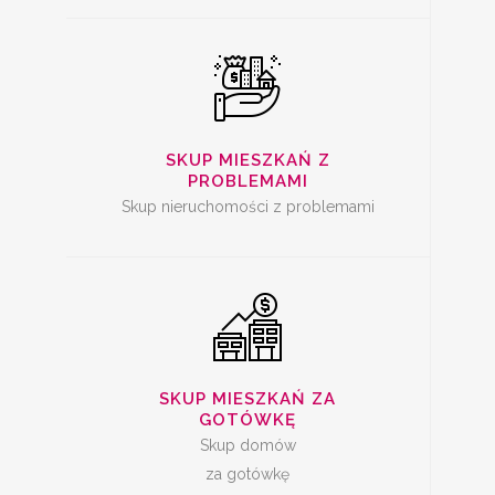
SKUP
NIERUCHOMOŚCI ZA
GOTÓWKĘ
SKUP MIESZKAŃ Z
PROBLEMAMI
Skup nieruchomości z problemami
SKUP MIESZKAŃ
SKUP MIESZKAŃ ZA
GOTÓWKĘ
Skup domów
za gotówkę