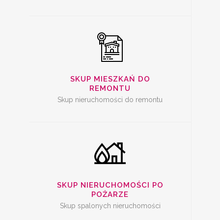
SKUP SPALONYCH
NIERUCHOMOŚCI
SKUP MIESZKAŃ DO
REMONTU
Skup nieruchomości do remontu
SKUP
NIERUCHOMOŚCI Z
PROBLEMAMI
SKUP NIERUCHOMOŚCI PO
POŻARZE
Skup spalonych nieruchomości