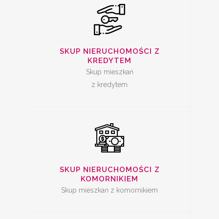
SKUP
NIERUCHOMOŚCI Z
SKUP NIERUCHOMOŚCI Z
KREDYTEM
KOMORNIKIEM
Skup mieszkań
z kredytem
SKUP ZADŁUŻONYCH
NIERUCHOMOŚCI
SKUP NIERUCHOMOŚCI Z
KOMORNIKIEM
Skup mieszkań z komornikiem