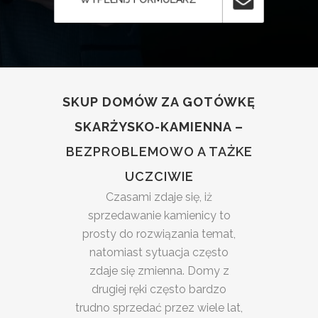
SKUP DOMÓW ZA GOTÓWKĘ
SKARŻYSKO-KAMIENNA –
BEZPROBLEMOWO A TAŻKE
UCZCIWIE
Czasami zdaje się, iż
sprzedawanie kamienicy to
prosty do rozwiązania temat,
natomiast sytuacja często
zdaje się zmienna. Domy z
drugiej ręki często bardzo
trudno sprzedać przez wiele lat,