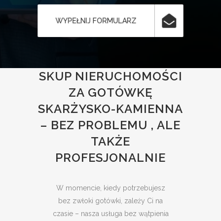
WYPEŁNIJ FORMULARZ
SKUP NIERUCHOMOŚCI
ZA GOTÓWKĘ
SKARŻYSKO-KAMIENNA
– BEZ PROBLEMU , ALE
TAKŻE
PROFESJONALNIE
W momencie, kiedy potrzebujesz
bez zwłoki gotówki, zależy Ci na
czasie – nasza usługa bez wątpienia