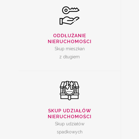
SKUP UDZIAŁÓW W
NIERUCHOMOŚCI
ODDŁUŻANIE
NIERUCHOMOŚCI
Skup mieszkań
z długiem
SPRZEDAŻ
MIESZKANIA Z
SKUP UDZIAŁÓW
LOKATOREM
NIERUCHOMOŚCI
Skup udziałów
spadkowych