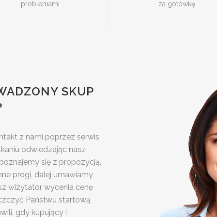
problemami
za gotówkę
OWADZONY SKUP
?
takt z nami poprzez serwis
tkaniu odwiedzając nasz
apoznajemy się z propozycją,
omne progi, dalej umawiamy
sz wizytator wycenia cenę
szczczyć Państwu startową
ili, gdy kupujący i