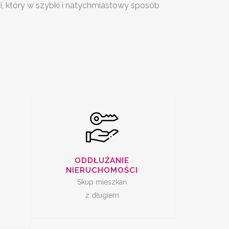
i, który w szybki i natychmiastowy sposób
SKUP
I Z
ZADŁUŻONYCH
M
NIERUCHOMOŚCI
DAŻ
SKUP LOKALI DO
ODDŁUŻANIE
REMONTU
NIERUCHOMOŚCI
Skup mieszkań
z długiem