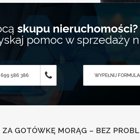
ocą
skupu nieruchomości?
zyskaj pomoc w sprzedaży 
 699 586 386
WYPEŁNIJ FORMUL
 ZA GOTÓWKĘ MORĄG – BEZ PROB