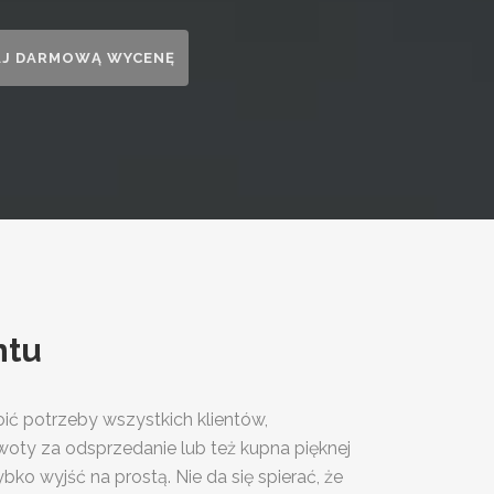
ntu
ć potrzeby wszystkich klientów,
oty za odsprzedanie lub też kupna pięknej
bko wyjść na prostą. Nie da się spierać, że