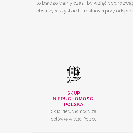
to bardzo trafny czas , by wziąć pod rozwa
SKUP
S
obsłuży wszystkie formalności przy odsprz
NIERUCHOMOŚCI
CAŁA POLSKA
SKUP UDZIAŁÓW W
SKUP
NIERUCHOMOŚCI
NIERUCHOMOŚCI
POLSKA
Skup nieruchomości za
gotówkę w całej Polsce