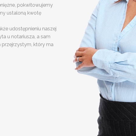
eniężne, pokwitowujemy
my ustaloną kwotę
kże udostępnieniu naszej
ta u notariusza, a sam
 przejrzystym, który ma