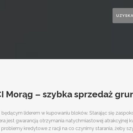
Morąg – szybka sprzedaż gru
ędącym liderem w kupowaniu bloków. Starając się zaspokoi
a jest gwarancją otrzymania natychmiastowej atrakcyjnej kw
mi problemy kredytowe z racji na co czynimy starania, żeby szy