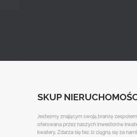
SKUP NIERUCHOMOŚCI 
Jesteśmy znającym swoją branżę zespołem b
oferowana przez naszych inwestorów kwater
kwatery. Zdarza się też, iż ciągną się za na