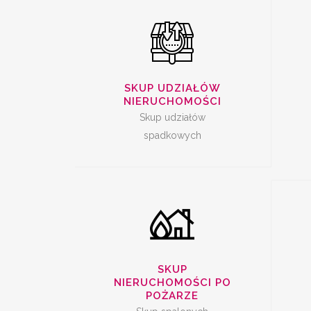
SKUP SPALONYCH
SKUP UDZIAŁÓW
NI
NIERUCHOMOŚCI
NIERUCHOMOŚCI
Skup udziałów
spadkowych
SKUP
NIERUCHOMOŚCI PO
POŻARZE