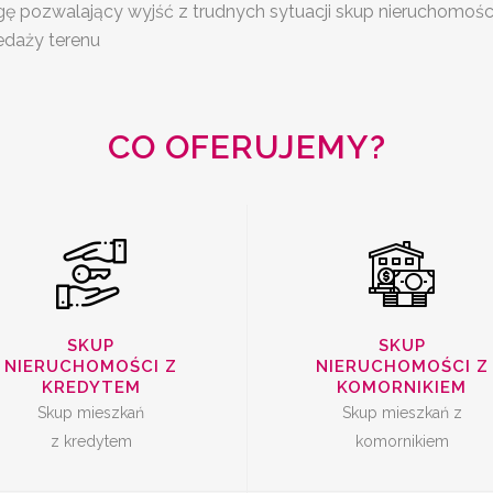
gę pozwalający wyjść z trudnych sytuacji skup nieruchomośc
SKUP
KUP MIESZKAŃ Z
edaży terenu
NIERUCHOMOŚC
KREDYTEM
KOMORNIKIE
CO OFERUJEMY?
SPRZEDAŻ
SZYBKA SPRZE
MIESZKANIA Z
SKUP
SKUP
MIESZKANIA
NIERUCHOMOŚCI Z
NIERUCHOMOŚCI Z
LOKATOREM
KREDYTEM
KOMORNIKIEM
Skup mieszkań
Skup mieszkań z
z kredytem
komornikiem