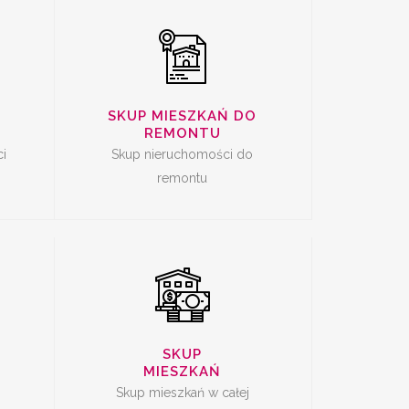
SKUP MIESZKAŃ DO
CI
SKUP MIESZKAŃ
REMONTU
Ę
i
Skup nieruchomości do
remontu
SKUP
MIESZKAŃ
Skup mieszkań w całej