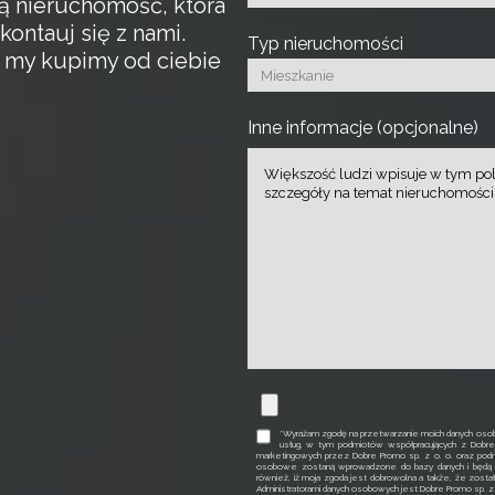
ą nieruchomość, która
kontauj się z nami.
Typ nieruchomości
a my kupimy od ciebie
Inne informacje (opcjonalne)
*Wyrażam zgodę na przetwarzanie moich danych osob
usług, w tym podmiotów współpracujących z Dobr
marketingowych przez Dobre Promo sp. z o. o. oraz podm
osobowe zostaną wprowadzone do bazy danych i będą p
również, iż moja zgoda jest dobrowolna a także, że zosta
Administratorami danych osobowych jest Dobre Promo sp. z o. 