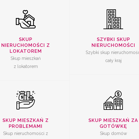
SKUP
SKUP
SKUP
SZYBKI SKUP
ERUCHOMOŚCI Z
NIERUCHOMOŚ
NIERUCHOMOŚCI Z
NIERUCHOMOŚCI
PROBLEMAMI
ZA GOTÓWK
LOKATOREM
Szybki skup nieruchomośc
Skup mieszkań
cały kraj
z lokatorem
SKUP MIESZKAŃ Z
SKUP MIESZKAŃ ZA
PROBLEMAMI
GOTÓWKĘ
Skup nieruchomości z
Skup domów