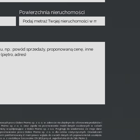
Powierzchnia nieruchomości
owych przez Dobre Promo sp. z o. o. w zakresie niezbędnym do oferowania produktów i
e Promo sp. z o. o. oraz zgodę na przetwarzanie moich danych osobowych w celach
ioty współpracujące z Dobre Promo sp. z o.o. Przyjmuję do wiadomości, że moje dane
rzetwarzane przez Dobre Promo sp. z o. o. dla celów statystycznych. Oświadczam
łem poinformowany, iż mam prawo wglądu do swoich danych, ich poprawienia lub usunięcia.
o. z siedzibą w Szczecinie (70-363) przy ul. Jagiellońska 20-21/318, Piętro 3.