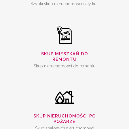
Szybki skup nieruchomości cały kraj
SKUP SPALONYCH
NIERUCHOMOŚCI
SKUP MIESZKAŃ DO
REMONTU
Skup nieruchomości do remontu
SKUP
NIERUCHOMOŚCI Z
PROBLEMAMI
SKUP NIERUCHOMOŚCI PO
POŻARZE
Skup spalonych nieruchomości