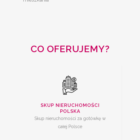
SKUP
NIERUCHOMOŚCI
CAŁA POLSKA
CO OFERUJEMY?
SKUP MIESZKAŃ Z
KREDYTEM
SKUP NIERUCHOMOŚCI
POLSKA
Skup nieruchomości za gotówkę w
całej Polsce