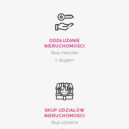
SKUP UDZIAŁÓW W
NIERUCHOMOŚCI
ODDŁUŻANIE
NIERUCHOMOŚCI
Skup mieszkań
z długiem
SPRZEDAŻ
MIESZKANIA Z
SKUP UDZIAŁÓW
LOKATOREM
NIERUCHOMOŚCI
Skup udziałów