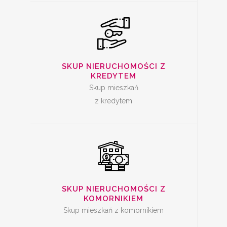
SKUP
NIERUCHOMOŚCI Z
SKUP NIERUCHOMOŚCI Z
KREDYTEM
KOMORNIKIEM
Skup mieszkań
z kredytem
SKUP ZADŁUŻONYCH
NIERUCHOMOŚCI
SKUP NIERUCHOMOŚCI Z
KOMORNIKIEM
Skup mieszkań z komornikiem