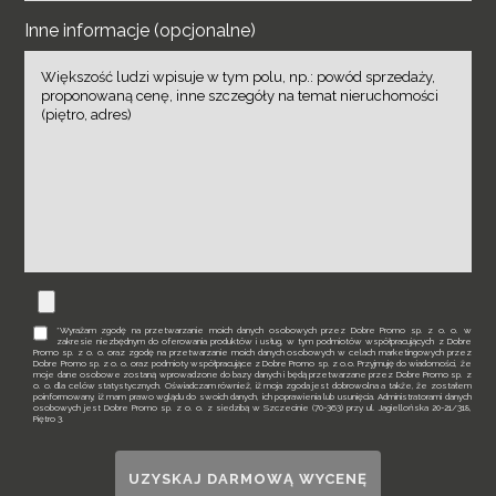
Inne informacje (opcjonalne)
*Wyrażam zgodę na przetwarzanie moich danych osobowych przez Dobre Promo sp. z o. o. w
zakresie niezbędnym do oferowania produktów i usług, w tym podmiotów współpracujących z Dobre
Promo sp. z o. o. oraz zgodę na przetwarzanie moich danych osobowych w celach marketingowych przez
Dobre Promo sp. z o. o. oraz podmioty współpracujące z Dobre Promo sp. z o.o. Przyjmuję do wiadomości, że
moje dane osobowe zostaną wprowadzone do bazy danych i będą przetwarzane przez Dobre Promo sp. z
o. o. dla celów statystycznych. Oświadczam również, iż moja zgoda jest dobrowolna a także, że zostałem
poinformowany, iż mam prawo wglądu do swoich danych, ich poprawienia lub usunięcia. Administratorami danych
osobowych jest Dobre Promo sp. z o. o. z siedzibą w Szczecinie (70-363) przy ul. Jagiellońska 20-21/318,
Piętro 3.