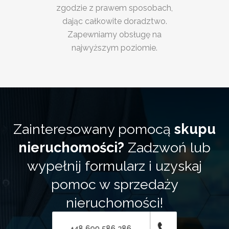
zgodzie z prawem sposobach,
dając całkowite doradztwo.
Zapewniamy obsługę na
najwyższym poziomie.
Zainteresowany pomocą
skupu
nieruchomości?
Zadzwoń lub
wypełnij formularz i uzyskaj
pomoc w sprzedaży
nieruchomości!
+48 699 586 386