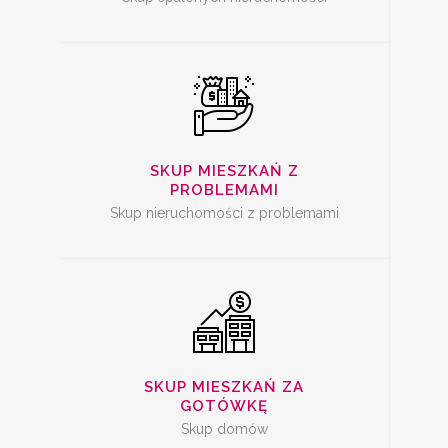
SKUP
NIERUCHOMOŚCI ZA
GOTÓWKĘ
SKUP MIESZKAŃ Z
PROBLEMAMI
Skup nieruchomości z problemami
SKUP MIESZKAŃ
SKUP MIESZKAŃ ZA
GOTÓWKĘ
Skup domów