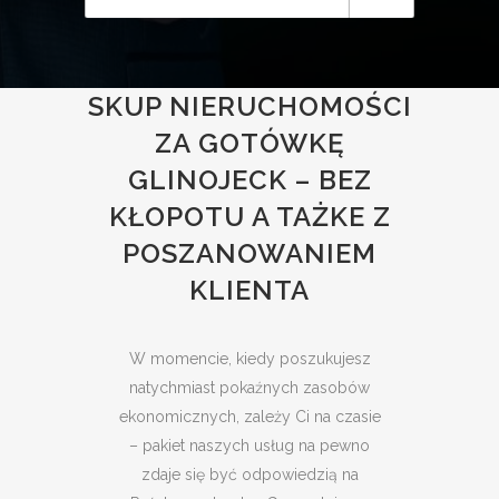
SKUP NIERUCHOMOŚCI
ZA GOTÓWKĘ
GLINOJECK – BEZ
KŁOPOTU A TAŻKE Z
POSZANOWANIEM
KLIENTA
W momencie, kiedy poszukujesz
natychmiast pokaźnych zasobów
ekonomicznych, zależy Ci na czasie
– pakiet naszych usług na pewno
zdaje się być odpowiedzią na