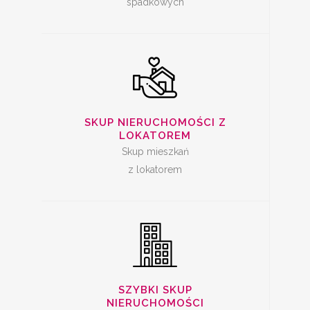
spadkowych
SZYBKA SPRZEDAŻ
SKUP NIERUCHOMOŚCI Z
MIESZKANIA
LOKATOREM
Skup mieszkań
z lokatorem
SKUP LOKALI DO
REMONTU
SZYBKI SKUP
NIERUCHOMOŚCI