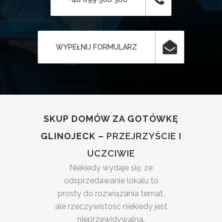
WYPEŁNIJ FORMULARZ
SKUP DOMÓW ZA GOTÓWKĘ
GLINOJECK –
PRZEJRZYŚCIE I
UCZCIWIE
Niekiedy wydaje się, że
odsprzedawanie lokalu to
prosty do rozwiązania temat,
ale rzeczywistość niekiedy jest
nieprzewidywalna.