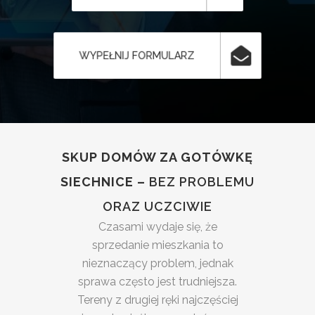
WYPEŁNIJ FORMULARZ
SKUP DOMÓW ZA GOTÓWKĘ
SIECHNICE –
BEZ PROBLEMU
ORAZ UCZCIWIE
Czasami wydaje się, że
sprzedanie mieszkania to
nieznaczący problem, jednak
sprawa często jest trudniejsza.
Tereny z drugiej ręki najczęściej