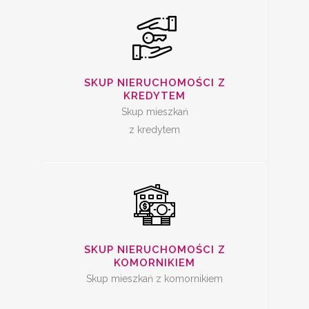
SKUP
NIERUCHOMOŚCI Z
SKUP NIERUCHOMOŚCI Z
KREDYTEM
KOMORNIKIEM
Skup mieszkań
z kredytem
SKUP ZADŁUŻONYCH
NIERUCHOMOŚCI
SKUP NIERUCHOMOŚCI Z
KOMORNIKIEM
Skup mieszkań z komornikiem