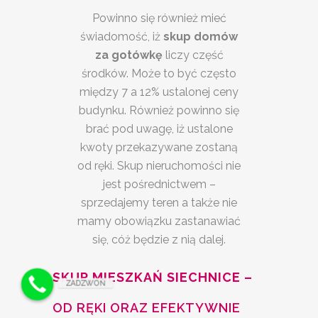
Powinno się również mieć
świadomość, iż
skup domów
za gotówkę
liczy część
środków. Może to być często
między 7 a 12% ustalonej ceny
budynku. Również powinno się
brać pod uwagę, iż ustalone
kwoty przekazywane zostaną
od ręki. Skup nieruchomości nie
jest pośrednictwem –
sprzedajemy teren a także nie
mamy obowiązku zastanawiać
się, cóż będzie z nią dalej.
SKUP MIESZKAŃ SIECHNICE –
ZADZWOŃ
OD RĘKI ORAZ EFEKTYWNIE