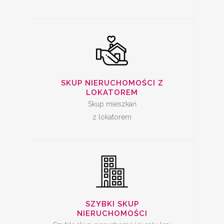
SZYBKA SPRZEDAŻ
SKUP NIERUCHOMOŚCI Z
MIESZKANIA
LOKATOREM
Skup mieszkań
z lokatorem
SKUP LOKALI DO
REMONTU
SZYBKI SKUP
NIERUCHOMOŚCI