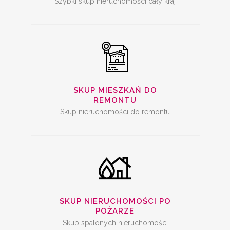
Szybki skup nieruchomości cały kraj
SKUP SPALONYCH
NIERUCHOMOŚCI
SKUP MIESZKAŃ DO
REMONTU
Skup nieruchomości do remontu
SKUP
NIERUCHOMOŚCI Z
PROBLEMAMI
SKUP NIERUCHOMOŚCI PO
POŻARZE
Skup spalonych nieruchomości