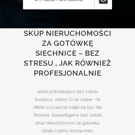
SKUP NIERUCHOMOŚCI
ZA GOTÓWKĘ
SIECHNICE – BEZ
STRESU , JAK RÓWNIEŻ
PROFESJONALNIE
Jeżeli potrzebujesz bez zwłoki
funduszy, zależy Ci na czasie – ta
oferta oczywiście zdaje się być dla
Państwa. Gwarantujemy bez zwłoki
skup nieruchomości za gotówkę,
dzięki czemu można mieć