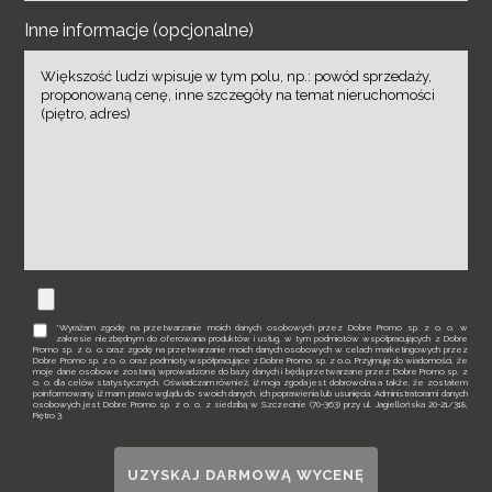
Inne informacje (opcjonalne)
*Wyrażam zgodę na przetwarzanie moich danych osobowych przez Dobre Promo sp. z o. o. w
zakresie niezbędnym do oferowania produktów i usług, w tym podmiotów współpracujących z Dobre
Promo sp. z o. o. oraz zgodę na przetwarzanie moich danych osobowych w celach marketingowych przez
Dobre Promo sp. z o. o. oraz podmioty współpracujące z Dobre Promo sp. z o.o. Przyjmuję do wiadomości, że
moje dane osobowe zostaną wprowadzone do bazy danych i będą przetwarzane przez Dobre Promo sp. z
o. o. dla celów statystycznych. Oświadczam również, iż moja zgoda jest dobrowolna a także, że zostałem
poinformowany, iż mam prawo wglądu do swoich danych, ich poprawienia lub usunięcia. Administratorami danych
osobowych jest Dobre Promo sp. z o. o. z siedzibą w Szczecinie (70-363) przy ul. Jagiellońska 20-21/318,
Piętro 3.