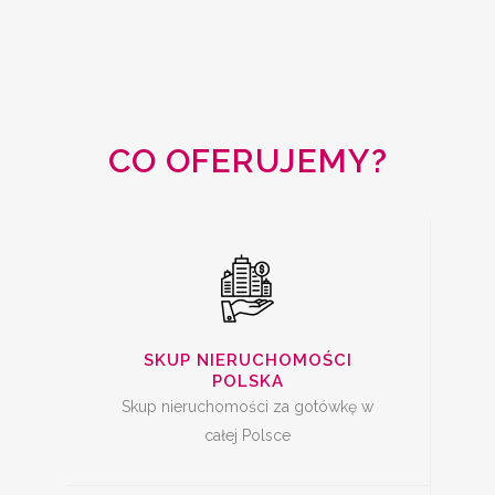
SKUP
NIERUCHOMOŚCI
CAŁA POLSKA
CO OFERUJEMY?
SKUP MIESZKAŃ Z
KREDYTEM
SKUP NIERUCHOMOŚCI
POLSKA
Skup nieruchomości za gotówkę w
całej Polsce