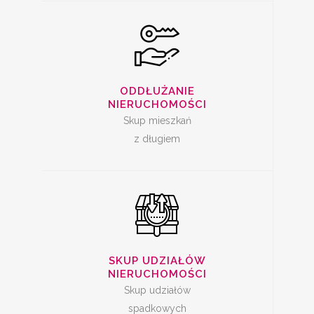
SKUP UDZIAŁÓW W
NIERUCHOMOŚCI
ODDŁUŻANIE
NIERUCHOMOŚCI
Skup mieszkań
z długiem
SPRZEDAŻ
MIESZKANIA Z
SKUP UDZIAŁÓW
LOKATOREM
NIERUCHOMOŚCI
Skup udziałów
spadkowych