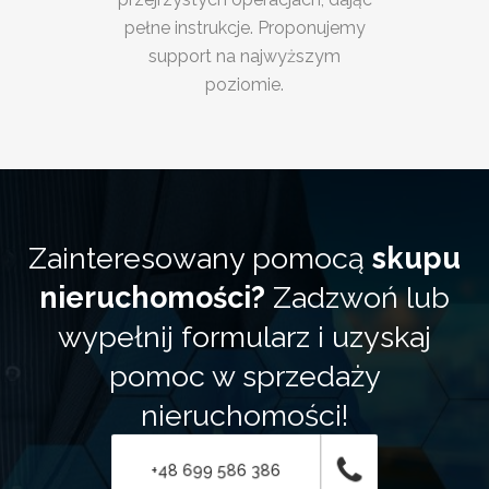
pełne instrukcje. Proponujemy
support na najwyższym
poziomie.
Zainteresowany pomocą
skupu
nieruchomości?
Zadzwoń lub
wypełnij formularz i uzyskaj
pomoc w sprzedaży
nieruchomości!
+48 699 586 386