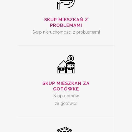
SKUP
NIERUCHOMOŚCI ZA
GOTÓWKĘ
SKUP MIESZKAŃ Z
PROBLEMAMI
Skup nieruchomości z problemami
SKUP MIESZKAŃ
SKUP MIESZKAŃ ZA
GOTÓWKĘ
Skup domów
za gotówkę