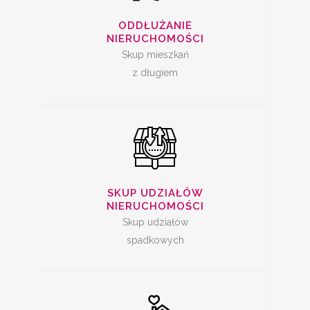
SKUP UDZIAŁÓW W
NIERUCHOMOŚCI
ODDŁUŻANIE
NIERUCHOMOŚCI
Skup mieszkań
z długiem
SPRZEDAŻ
MIESZKANIA Z
SKUP UDZIAŁÓW
LOKATOREM
NIERUCHOMOŚCI
Skup udziałów
spadkowych