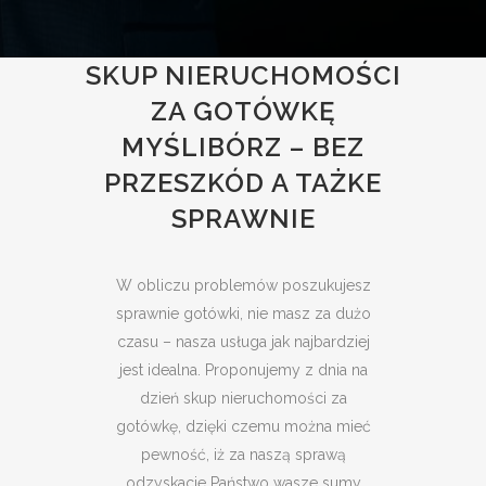
SKUP NIERUCHOMOŚCI
ZA GOTÓWKĘ
MYŚLIBÓRZ – BEZ
PRZESZKÓD A TAŻKE
SPRAWNIE
W obliczu problemów poszukujesz
sprawnie gotówki, nie masz za dużo
czasu – nasza usługa jak najbardziej
jest idealna. Proponujemy z dnia na
dzień skup nieruchomości za
gotówkę, dzięki czemu można mieć
pewność, iż za naszą sprawą
odzyskacie Państwo wasze sumy