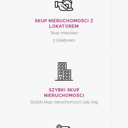
SZYBKA SPRZEDAŻ
SKUP NIERUCHOMOŚCI Z
MIESZKANIA
LOKATOREM
Skup mieszkań
z lokatorem
SKUP LOKALI DO
REMONTU
SZYBKI SKUP
NIERUCHOMOŚCI
Szybki skup nieruchomości cały kraj