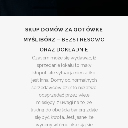
SKUP DOMÓW ZA GOTÓWKĘ
MYŚLIBÓRZ –
BEZSTRESOWO
ORAZ DOKŁADNIE
Czasem może się wydawać, iż
sprzedanie lokalu to mały
kłopot, ale sytuacja nierzadko
jest inna. Domy od normalnych
sprzedawców często niełatwo
odsprzedać przez wiele
miesięcy, z uwagi na to, że
trudną do obejścia barierą zdaje
się być kwota. Jest jasne, że
wyceny wtórne okazują sie