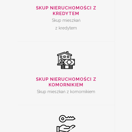
SKUP
NIERUCHOMOŚCI Z
SKUP NIERUCHOMOŚCI Z
KREDYTEM
KOMORNIKIEM
Skup mieszkań
z kredytem
SKUP ZADŁUŻONYCH
NIERUCHOMOŚCI
SKUP NIERUCHOMOŚCI Z
KOMORNIKIEM
Skup mieszkań z komornikiem