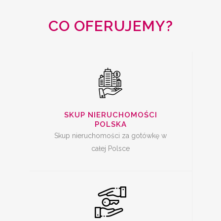
CAŁA POLSKA
CO OFERUJEMY?
SKUP MIESZKAŃ Z
KREDYTEM
SKUP NIERUCHOMOŚCI
POLSKA
Skup nieruchomości za gotówkę w
całej Polsce