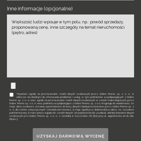
Inne informacje (opcjonalne)
*Wyrażam zgodę na przetwarzanie moich danych osobowych przez Dobre Promo sp. z o. o. w
zakresie niezbędnym do oferowania produktów i usług, w tym podmiotów współpracujących z Dobre
Promo sp. z o. o. oraz zgodę na przetwarzanie moich danych osobowych w celach marketingowych przez
Dobre Promo sp. z o. o. oraz podmioty współpracujące z Dobre Promo sp. z o.o. Przyjmuję do wiadomości, że
moje dane osobowe zostaną wprowadzone do bazy danych i będą przetwarzane przez Dobre Promo sp. z
o. o. dla celów statystycznych. Oświadczam również, iż moja zgoda jest dobrowolna a także, że zostałem
poinformowany, iż mam prawo wglądu do swoich danych, ich poprawienia lub usunięcia. Administratorami danych
osobowych jest Dobre Promo sp. z o. o. z siedzibą w Szczecinie (70-363) przy ul. Jagiellońska 20-21/318,
Piętro 3.