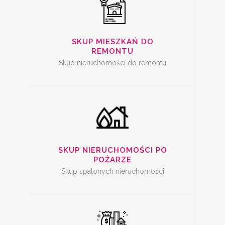
SKUP SPALONYCH
NIERUCHOMOŚCI
SKUP MIESZKAŃ DO
REMONTU
Skup nieruchomości do remontu
SKUP
NIERUCHOMOŚCI Z
PROBLEMAMI
SKUP NIERUCHOMOŚCI PO
POŻARZE
Skup spalonych nieruchomości