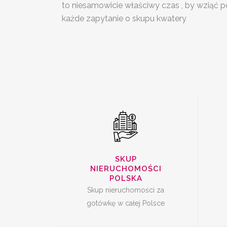
to niesamowicie właściwy czas , by wziąć
SKUP
S
każde zapytanie o skupu kwatery
NIERUCHOMOŚCI
CAŁA POLSKA
SKUP UDZIAŁÓW W
SKUP
NIERUCHOMOŚCI
NIERUCHOMOŚCI
POLSKA
Skup nieruchomości za
gotówkę w całej Polsce