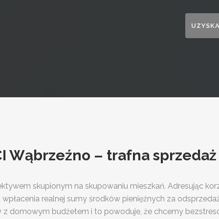
Wąbrzeźno – trafna sprzedaż
lektywem skupionym na skupowaniu mieszkań. Adresując korz
ja wpłacenia realnej sumy środków pieniężnych za odsprzedaż
my z domowym budżetem i to powoduje, że chcemy bezstresowo