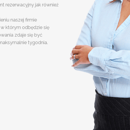
t rezerwacyjny jak również
niu naszej firmie
 w którym odbędzie się
wania zdaje się być
 maksymalnie tygodnia.