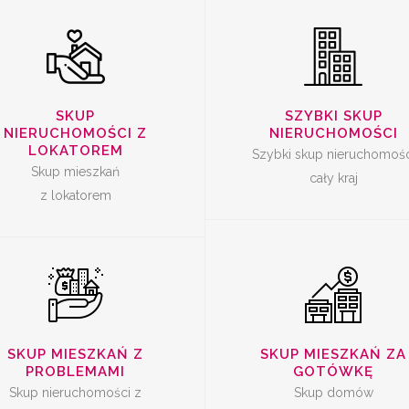
SKUP
SKUP
SKUP
SZYBKI SKUP
ERUCHOMOŚCI Z
NIERUCHOMOŚ
NIERUCHOMOŚCI Z
NIERUCHOMOŚCI
PROBLEMAMI
ZA GOTÓWK
LOKATOREM
Szybki skup nieruchomośc
Skup mieszkań
cały kraj
z lokatorem
SKUP MIESZKAŃ Z
SKUP MIESZKAŃ ZA
PROBLEMAMI
GOTÓWKĘ
Skup nieruchomości z
Skup domów