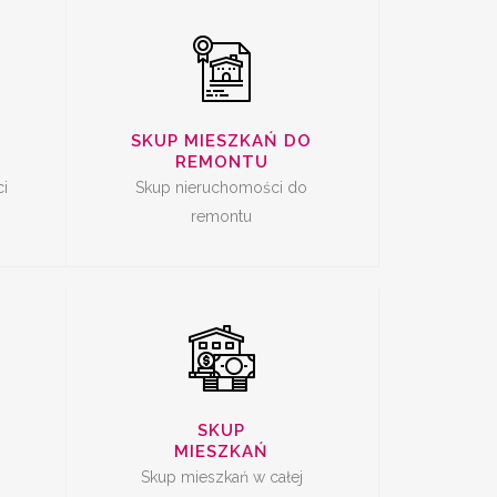
SKUP MIESZKAŃ DO
CI
SKUP MIESZKAŃ
REMONTU
Ę
i
Skup nieruchomości do
remontu
SKUP
MIESZKAŃ
Skup mieszkań w całej