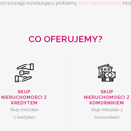
 pod rozwagę rozwiązujący problemy
skup nieruchomości
, kt
SKUP
KUP MIESZKAŃ Z
NIERUCHOMOŚC
KREDYTEM
KOMORNIKIE
CO OFERUJEMY?
SPRZEDAŻ
SZYBKA SPRZE
MIESZKANIA Z
SKUP
SKUP
MIESZKANIA
NIERUCHOMOŚCI Z
NIERUCHOMOŚCI Z
LOKATOREM
KREDYTEM
KOMORNIKIEM
Skup mieszkań
Skup mieszkań z
z kredytem
komornikiem