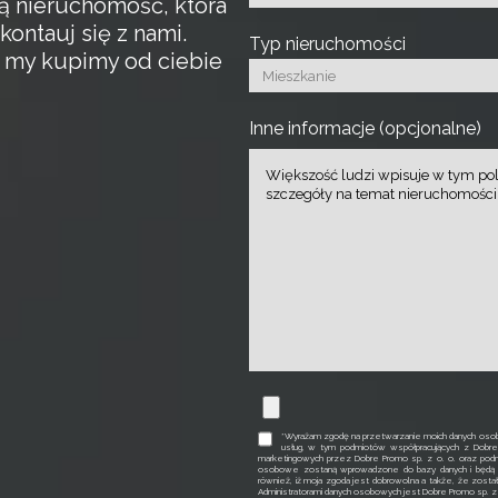
ą nieruchomość, która
kontauj się z nami.
Typ nieruchomości
a my kupimy od ciebie
Inne informacje (opcjonalne)
*Wyrażam zgodę na przetwarzanie moich danych osob
usług, w tym podmiotów współpracujących z Dobr
marketingowych przez Dobre Promo sp. z o. o. oraz podm
osobowe zostaną wprowadzone do bazy danych i będą p
również, iż moja zgoda jest dobrowolna a także, że zosta
Administratorami danych osobowych jest Dobre Promo sp. z o. 