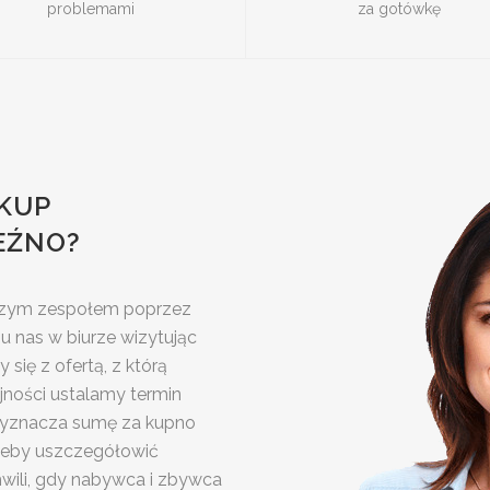
problemami
za gotówkę
KUP
EŹNO?
aszym zespołem poprzez
u nas w biurze wizytując
się z ofertą, z którą
lejności ustalamy termin
a wyznacza sumę za kupno
, żeby uszczegółowić
hwili, gdy nabywca i zbywca