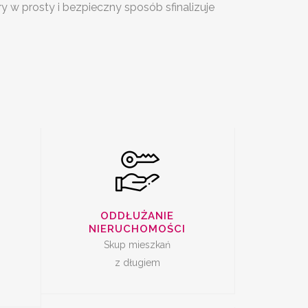
óry w prosty i bezpieczny sposób sfinalizuje
SKUP
I Z
ZADŁUŻONYCH
M
NIERUCHOMOŚCI
DAŻ
SKUP LOKALI DO
ODDŁUŻANIE
REMONTU
NIERUCHOMOŚCI
Skup mieszkań
z długiem