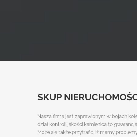
SKUP NIERUCHOMOŚCI 
Nasza firma jest zaprawionym w bojach ko
dział kontroli jakości kamienica to gwaranc
Może się także przytrafić, iż mamy proble