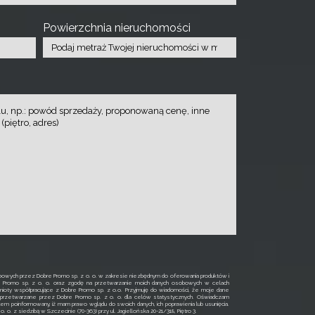
Powierzchnia nieruchomości
owych przez Dobre Promo sp. z o. o. w zakresie niezbędnym do oferowania produktów i
e Promo sp. z o. o. oraz zgodę na przetwarzanie moich danych osobowych w celach
ioty współpracujące z Dobre Promo sp. z o.o. Przyjmuję do wiadomości, że moje dane
rzetwarzane przez Dobre Promo sp. z o. o. dla celów statystycznych. Oświadczam
łem poinformowany, iż mam prawo wglądu do swoich danych, ich poprawienia lub usunięcia.
o. z siedzibą w Szczecinie (70-363) przy ul. Jagiellońska 20-21/318, Piętro 3.