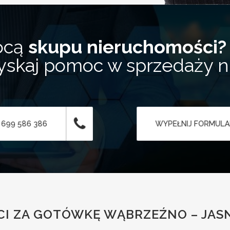
ocą
skupu nieruchomości?
zyskaj pomoc w sprzedaży 
 699 586 386
WYPEŁNIJ FORMUL
I ZA GOTÓWKĘ WĄBRZEŹNO – JASN