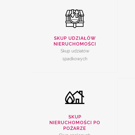
SKUP SPALONYCH
SKUP UDZIAŁÓW
NI
NIERUCHOMOŚCI
NIERUCHOMOŚCI
Skup udziałów
spadkowych
SKUP
NIERUCHOMOŚCI PO
POŻARZE