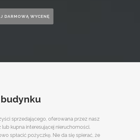
 budynku
yści sprzedającego, oferowana przez nasz
 lub kupna interesującej nieruchomości.
 spłacić pożyczkę. Nie da się spierać, że