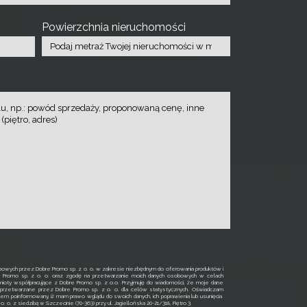
Powierzchnia nieruchomości
owych przez Dobre Promo sp. z o. o. w zakresie niezbędnym do oferowania produktów i
e Promo sp. z o. o. oraz zgodę na przetwarzanie moich danych osobowych w celach
ioty współpracujące z Dobre Promo sp. z o.o. Przyjmuję do wiadomości, że moje dane
rzetwarzane przez Dobre Promo sp. z o. o. dla celów statystycznych. Oświadczam
łem poinformowany, iż mam prawo wglądu do swoich danych, ich poprawienia lub usunięcia.
o. z siedzibą w Szczecinie (70-363) przy ul. Jagiellońska 20-21/318, Piętro 3.