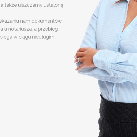
y a także uiszczamy ustaloną
przekazaniu nam dokumentów
 u notariusza, a przebieg
biega w ciągu niedługim.