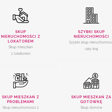
SKUP
SKUP
SKUP
SZYBKI SKUP
ERUCHOMOŚCI Z
NIERUCHOMOŚ
NIERUCHOMOŚCI Z
NIERUCHOMOŚCI
PROBLEMAMI
ZA GOTÓWK
LOKATOREM
Szybki skup nieruchomośc
Skup mieszkań
cały kraj
z lokatorem
SKUP MIESZKAŃ Z
SKUP MIESZKAŃ ZA
PROBLEMAMI
GOTÓWKĘ
Skup nieruchomości z
Skup domów