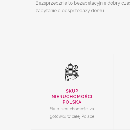
Bezsprzecznie to bezapelacyjnie dobry czas
SKUP
S
zapytanie o odsprzedaży domu
NIERUCHOMOŚCI
CAŁA POLSKA
SKUP UDZIAŁÓW W
SKUP
NIERUCHOMOŚCI
NIERUCHOMOŚCI
POLSKA
Skup nieruchomości za
gotówkę w całej Polsce