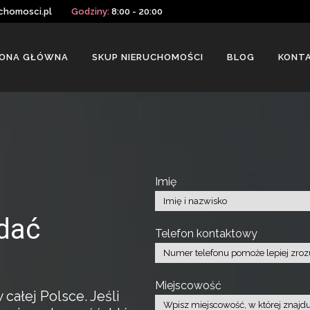
chomosci.pl
Godziny:
8:00 - 20:00
ONA GŁÓWNA
SKUP NIERUCHOMOŚCI
BLOG
KONT
Imię
dać
Telefon kontaktowy
Miejscowość
ałej Polsce. Jeśli