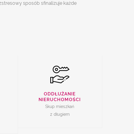
zstresowy sposób sfinalizuje każde
SKUP
I Z
ZADŁUŻONYCH
M
NIERUCHOMOŚCI
DAŻ
SKUP LOKALI DO
ODDŁUŻANIE
REMONTU
NIERUCHOMOŚCI
Skup mieszkań
z długiem