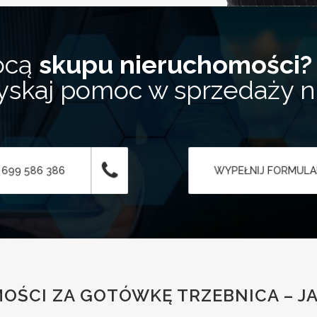
ocą
skupu nieruchomości?
zyskaj pomoc w sprzedaży 
 699 586 386
WYPEŁNIJ FORMUL
OŚCI ZA GOTÓWKĘ TRZEBNICA – JA