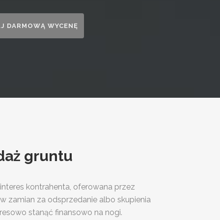
aż gruntu
nteres kontrahenta, oferowana przez
w zamian za odsprzedanie albo skupienia
resowo stanąć finansowo na nogi.