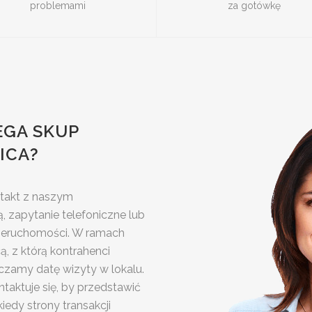
problemami
za gotówkę
EGA SKUP
ICA?
ntakt z naszym
, zapytanie telefoniczne lub
 nieruchomości. W ramach
, z którą kontrahenci
czamy datę wizyty w lokalu.
taktuje się, by przedstawić
iedy strony transakcji