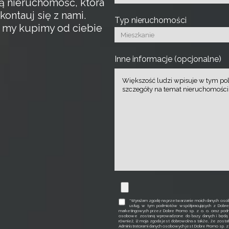
ą nieruchomość, która
kontauj się z nami.
Typ nieruchomości
a my kupimy od ciebie
Inne informacje (opcjonalne)
*Wyrażam zgodę na przetwarzanie moich danych osob
usług, w tym podmiotów współpracujących z Dobr
marketingowych przez Dobre Promo sp. z o. o. oraz podm
osobowe zostaną wprowadzone do bazy danych i będą p
również, iż moja zgoda jest dobrowolna a także, że zosta
Administratorami danych osobowych jest Dobre Promo sp. z o. 