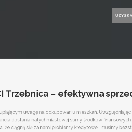
Trzebnica – efektywna sprzed
upiającym uwagę na odkupowaniu mieszkań. Uwzględniając i
ncja dostania natychmiastowej sumy środków finansowych 
a, że ciągną się za nami problemy kredytowe i musimy bezst