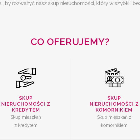
 , by rozważyć nasz skup nieruchomości, który w szybki i be
SKUP
KUP MIESZKAŃ Z
NIERUCHOMOŚC
KREDYTEM
KOMORNIKIE
CO OFERUJEMY?
SPRZEDAŻ
SZYBKA SPRZE
MIESZKANIA Z
SKUP
SKUP
MIESZKANIA
NIERUCHOMOŚCI Z
NIERUCHOMOŚCI Z
LOKATOREM
KREDYTEM
KOMORNIKIEM
Skup mieszkań
Skup mieszkań z
z kredytem
komornikiem