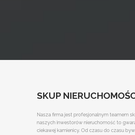
SKUP NIERUCHOMOŚCI 
Nasza firma jest profesjonalnym teamem sk
naszych inwestorów nieruchomość to gwara
ciekawej kamienicy. Od czasu do czasu byw