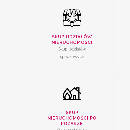
SKUP SPALONYCH
SKUP UDZIAŁÓW
NI
NIERUCHOMOŚCI
NIERUCHOMOŚCI
Skup udziałów
spadkowych
SKUP
NIERUCHOMOŚCI PO
POŻARZE