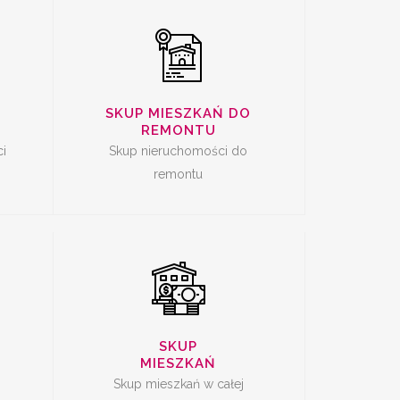
SKUP MIESZKAŃ DO
CI
SKUP MIESZKAŃ
REMONTU
Ę
i
Skup nieruchomości do
remontu
SKUP
MIESZKAŃ
Skup mieszkań w całej