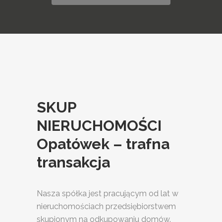
SKUP
NIERUCHOMOŚCI
Opatówek – trafna
transakcja
Nasza spółka jest pracującym od lat w
nieruchomościach przedsiębiorstwem
skupionym na odkupowaniu domów.