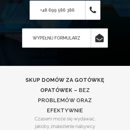
+48 699 586 386
WYPEŁNIJ FORMULARZ
SKUP DOMÓW ZA GOTÓWKĘ
OPATÓWEK –
BEZ
PROBLEMÓW ORAZ
EFEKTYWNIE
Czasem może się wydawać,
jakoby znalezienie nabywcy