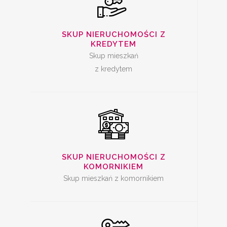
SKUP
NIERUCHOMOŚCI Z
SKUP NIERUCHOMOŚCI Z
KREDYTEM
KOMORNIKIEM
Skup mieszkań
z kredytem
SKUP ZADŁUŻONYCH
NIERUCHOMOŚCI
SKUP NIERUCHOMOŚCI Z
KOMORNIKIEM
Skup mieszkań z komornikiem