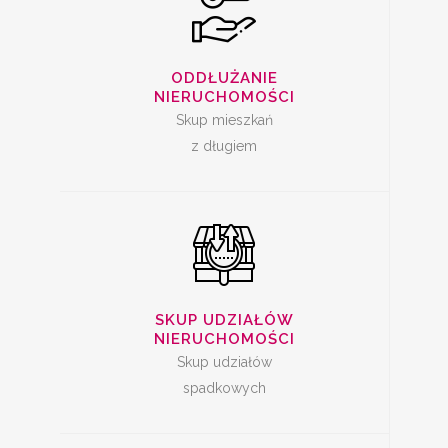
SKUP UDZIAŁÓW W
NIERUCHOMOŚCI
ODDŁUŻANIE
NIERUCHOMOŚCI
Skup mieszkań
z długiem
SPRZEDAŻ
MIESZKANIA Z
SKUP UDZIAŁÓW
LOKATOREM
NIERUCHOMOŚCI
Skup udziałów
spadkowych