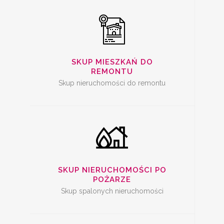
SKUP SPALONYCH
NIERUCHOMOŚCI
SKUP MIESZKAŃ DO
REMONTU
Skup nieruchomości do remontu
SKUP
NIERUCHOMOŚCI Z
PROBLEMAMI
SKUP NIERUCHOMOŚCI PO
POŻARZE
Skup spalonych nieruchomości