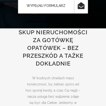
WYPEŁNIJ FORMULARZ
SKUP NIERUCHOMOŚCI
ZA GOTÓWKĘ
OPATÓWEK – BEZ
PRZESZKÓD A TAŻKE
DOKŁADNIE
W trudnych chwilach masz
konieczność, by zebrać sporo ad
hoc sporej kwoty, a czas Cię nagli –
nasza usługa bez wątpienia zdaje
się być dla Ciebie. Jesteśmy w