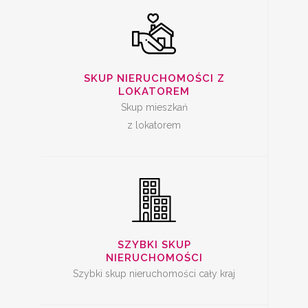
SZYBKA SPRZEDAŻ
SKUP NIERUCHOMOŚCI Z
MIESZKANIA
LOKATOREM
Skup mieszkań
z lokatorem
SKUP LOKALI DO
REMONTU
SZYBKI SKUP
NIERUCHOMOŚCI
Szybki skup nieruchomości cały kraj