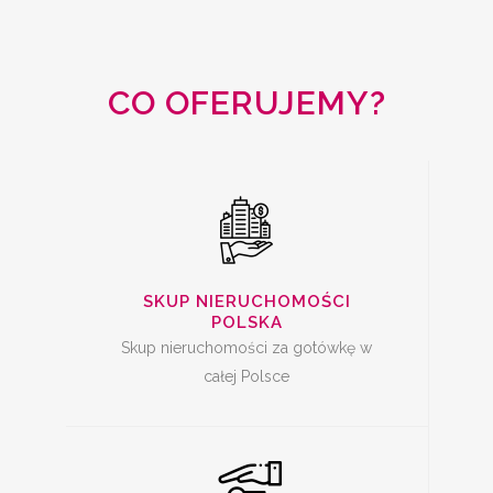
NIERUCHOMOŚCI
CAŁA POLSKA
CO OFERUJEMY?
SKUP MIESZKAŃ Z
KREDYTEM
SKUP NIERUCHOMOŚCI
POLSKA
Skup nieruchomości za gotówkę w
całej Polsce