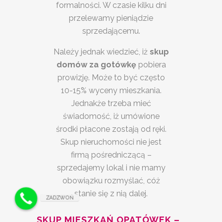
formalności. W czasie kilku dni
przelewamy pieniądzie
sprzedającemu.
Należy jednak wiedzieć, iż
skup
domów za gotówkę
pobiera
prowizję. Może to być często
10-15% wyceny mieszkania.
Jednakże trzeba mieć
świadomość, iż umówione
środki płacone zostają od ręki.
Skup nieruchomości nie jest
firmą pośredniczącą –
sprzedajemy lokal i nie mamy
obowiązku rozmyślać, cóż
stanie się z nią dalej.
ZADZWOŃ
SKUP MIESZKAŃ OPATÓWEK –