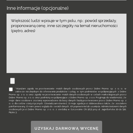
Inne informacje (opcjonalne)
*Wyrażam zgodę na przetwarzanie moich danych osobowych przez Dobre Promo sp. z o. o. w
zakresie niezbędnym do oferowania produktów i usług, w tym podmiotów współpracujących z Dobre
Promo sp. z o. o. oraz zgodę na przetwarzanie moich danych osobowych w celach marketingowych przez
Dobre Promo sp. z o. o. oraz podmioty współpracujące z Dobre Promo sp. z o.o. Przyjmuję do wiadomości, że
moje dane osobowe zostaną wprowadzone do bazy danych i będą przetwarzane przez Dobre Promo sp. z
o. o. dla celów statystycznych. Oświadczam również, iż moja zgoda jest dobrowolna a także, że zostałem
poinformowany, iż mam prawo wglądu do swoich danych, ich poprawienia lub usunięcia. Administratorami danych
osobowych jest Dobre Promo sp. z o. o. z siedzibą w Szczecinie (70-363) przy ul. Jagiellońska 20-21/318,
Piętro 3.