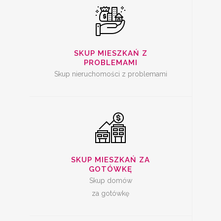
SKUP
NIERUCHOMOŚCI ZA
GOTÓWKĘ
SKUP MIESZKAŃ Z
PROBLEMAMI
Skup nieruchomości z problemami
SKUP MIESZKAŃ
SKUP MIESZKAŃ ZA
GOTÓWKĘ
Skup domów
za gotówkę