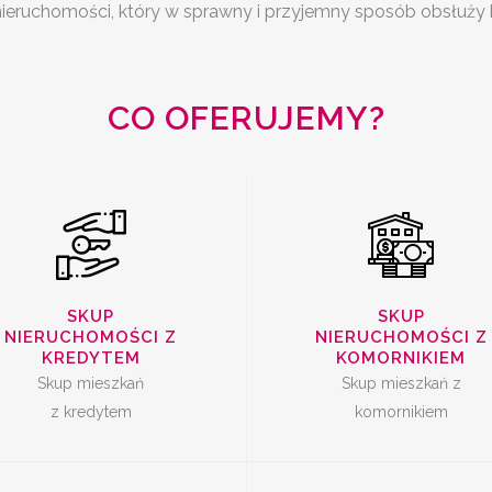
SKUP
KUP MIESZKAŃ Z
nieruchomości, który w sprawny i przyjemny sposób obsłuży
NIERUCHOMOŚC
KREDYTEM
KOMORNIKIE
CO OFERUJEMY?
SPRZEDAŻ
SZYBKA SPRZE
MIESZKANIA Z
SKUP
SKUP
MIESZKANIA
NIERUCHOMOŚCI Z
NIERUCHOMOŚCI Z
LOKATOREM
KREDYTEM
KOMORNIKIEM
Skup mieszkań
Skup mieszkań z
z kredytem
komornikiem