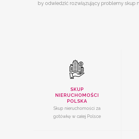
SKUP
S
by odwiedzić rozwiązujący problemy skup 
NIERUCHOMOŚCI
CAŁA POLSKA
SKUP UDZIAŁÓW W
SKUP
NIERUCHOMOŚCI
NIERUCHOMOŚCI
POLSKA
Skup nieruchomości za
gotówkę w całej Polsce