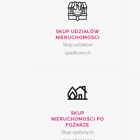
SKUP SPALONYCH
SKUP UDZIAŁÓW
NI
NIERUCHOMOŚCI
NIERUCHOMOŚCI
Skup udziałów
spadkowych
SKUP
NIERUCHOMOŚCI PO
POŻARZE
Skup spalonych