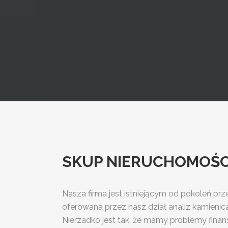
SKUP NIERUCHOMOŚCI 
Nasza firma jest istniejącym od pokoleń p
oferowana przez nasz dział analiz kamienica
Nierzadko jest tak, że mamy problemy finan