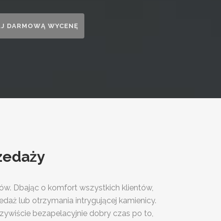
zedaży
w. Dbając o komfort wszystkich klientów,
edaż lub otrzymania intrygującej kamienicy.
zywiście bezapelacyjnie dobry czas po to,