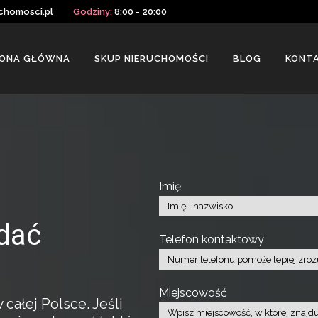
chomosci.pl
Godziny:
8:00 - 20:00
ONA GŁÓWNA
SKUP NIERUCHOMOŚCI
BLOG
KONT
Imię
dać
Telefon kontaktowy
Miejscowość
ałej Polsce. Jeśli