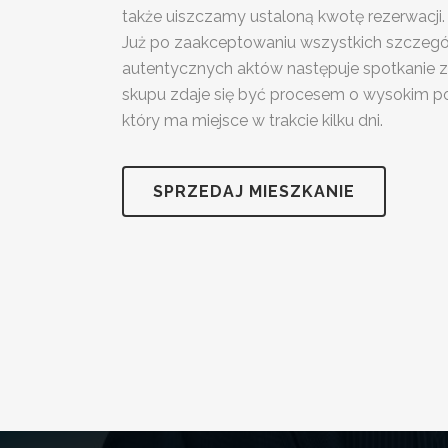
także uiszczamy ustaloną kwotę rezerwacji.
Już po zaakceptowaniu wszystkich szczeg
autentycznych aktów następuje spotkanie z
skupu zdaje się być procesem o wysokim p
który ma miejsce w trakcie kilku dni.
SPRZEDAJ MIESZKANIE