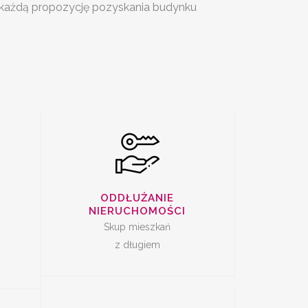
SKUP
 każdą propozycję pozyskania budynku
I Z
ZADŁUŻONYCH
M
NIERUCHOMOŚCI
DAŻ
SKUP LOKALI DO
ODDŁUŻANIE
REMONTU
NIERUCHOMOŚCI
Skup mieszkań
z długiem