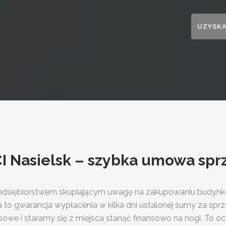
Nasielsk – szybka umowa spr
rzedsiębiorstwem skupiającym uwagę na zakupowaniu budynkó
 to gwarancja wypłacenia w kilka dni ustalonej sumy za sprz
sowe i staramy się z miejsca stanąć finansowo na nogi. To oc