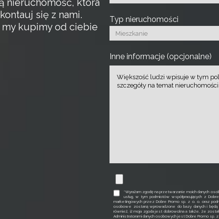
ą nieruchomość, która
kontauj się z nami.
Typ nieruchomości
a my kupimy od ciebie
Inne informacje (opcjonalne)
*Wyrażam zgodę na przetwarzanie moich danych osob
usług, w tym podmiotów współpracujących z Dobr
marketingowych przez Dobre Promo sp. z o. o. oraz podm
osobowe zostaną wprowadzone do bazy danych i będą p
również, iż moja zgoda jest dobrowolna a także, że zosta
Administratorami danych osobowych jest Dobre Promo sp. z o. 