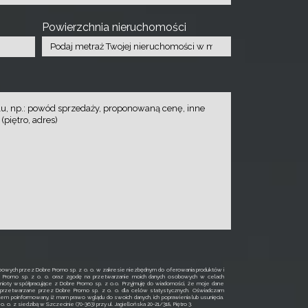
Powierzchnia nieruchomości
owych przez Dobre Promo sp. z o. o. w zakresie niezbędnym do oferowania produktów i
e Promo sp. z o. o. oraz zgodę na przetwarzanie moich danych osobowych w celach
ioty współpracujące z Dobre Promo sp. z o.o. Przyjmuję do wiadomości, że moje dane
rzetwarzane przez Dobre Promo sp. z o. o. dla celów statystycznych. Oświadczam
łem poinformowany, iż mam prawo wglądu do swoich danych, ich poprawienia lub usunięcia.
o. z siedzibą w Szczecinie (70-363) przy ul. Jagiellońska 20-21/318, Piętro 3.