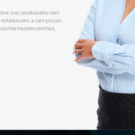
ółów oraz przekazaniu nam
 notariuszem, a sam proces
oziomie bezpieczeństwa,