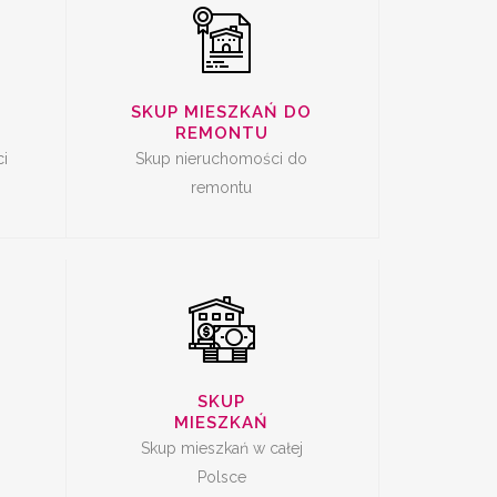
SKUP MIESZKAŃ DO
CI
SKUP MIESZKAŃ
REMONTU
Ę
i
Skup nieruchomości do
remontu
SKUP
MIESZKAŃ
Skup mieszkań w całej
Polsce