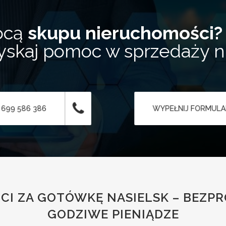
ocą
skupu nieruchomości?
zyskaj pomoc w sprzedaży 
 699 586 386
WYPEŁNIJ FORMUL
CI ZA GOTÓWKĘ NASIELSK – BEZP
GODZIWE PIENIĄDZE