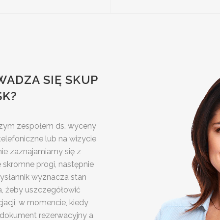
WADZA SIĘ SKUP
SK?
aszym zespołem ds. wyceny
elefoniczne lub na wizycie
nie zaznajamiamy się z
e skromne progi, następnie
ysłannik wyznacza stan
wa, żeby uszczegółowić
acji, w momencie, kiedy
 dokument rezerwacyjny a