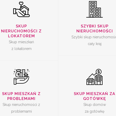
SKUP
SKUP
SKUP
SZYBKI SKUP
ERUCHOMOŚCI Z
NIERUCHOMOŚ
NIERUCHOMOŚCI Z
NIERUCHOMOŚCI
PROBLEMAMI
ZA GOTÓWK
LOKATOREM
Szybki skup nieruchomośc
Skup mieszkań
cały kraj
z lokatorem
SKUP MIESZKAŃ Z
SKUP MIESZKAŃ ZA
PROBLEMAMI
GOTÓWKĘ
Skup nieruchomości z
Skup domów
problemami
za gotówkę