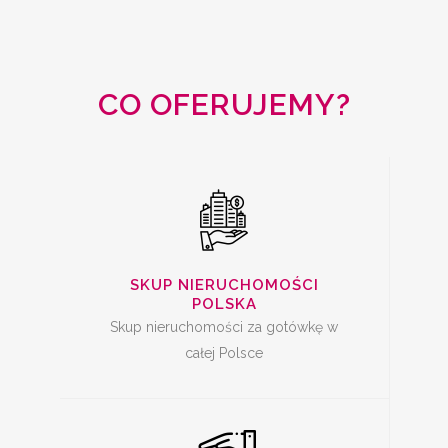
SKUP
NIERUCHOMOŚCI
CAŁA POLSKA
CO OFERUJEMY?
SKUP MIESZKAŃ Z
KREDYTEM
SKUP NIERUCHOMOŚCI
POLSKA
Skup nieruchomości za gotówkę w
całej Polsce