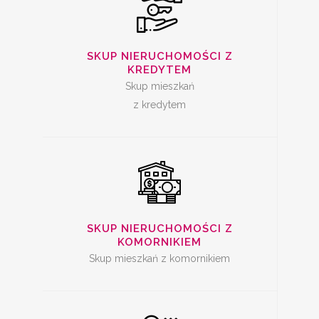
SKUP
NIERUCHOMOŚCI Z
SKUP NIERUCHOMOŚCI Z
KREDYTEM
KOMORNIKIEM
Skup mieszkań
z kredytem
SKUP ZADŁUŻONYCH
NIERUCHOMOŚCI
SKUP NIERUCHOMOŚCI Z
KOMORNIKIEM
Skup mieszkań z komornikiem