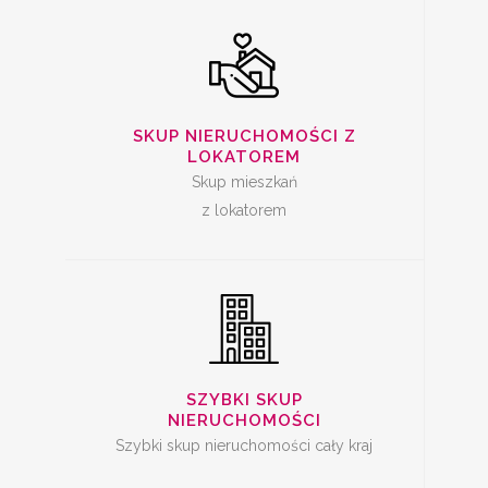
SZYBKA SPRZEDAŻ
SKUP NIERUCHOMOŚCI Z
MIESZKANIA
LOKATOREM
Skup mieszkań
z lokatorem
SKUP LOKALI DO
REMONTU
SZYBKI SKUP
NIERUCHOMOŚCI
Szybki skup nieruchomości cały kraj