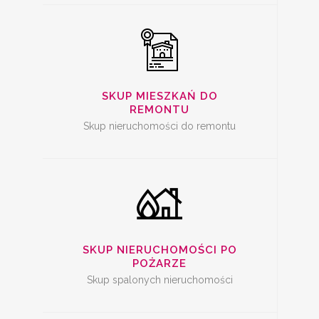
SKUP SPALONYCH
NIERUCHOMOŚCI
SKUP MIESZKAŃ DO
REMONTU
Skup nieruchomości do remontu
SKUP
NIERUCHOMOŚCI Z
PROBLEMAMI
SKUP NIERUCHOMOŚCI PO
POŻARZE
Skup spalonych nieruchomości