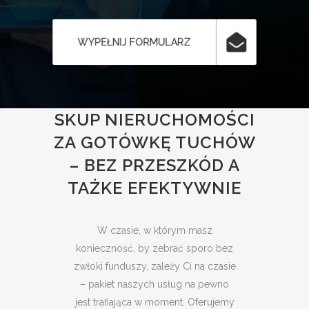
WYPEŁNIJ FORMULARZ
SKUP NIERUCHOMOŚCI
ZA GOTÓWKĘ TUCHÓW
– BEZ PRZESZKÓD A
TAŻKE EFEKTYWNIE
W czasie, w którym masz
konieczność, by zebrać sporo bez
zwłoki funduszy, zależy Ci na czasie
– pakiet naszych usług na pewno
jest trafiająca w moment. Oferujemy