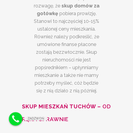
rozwagę, że
skup domów za
gotówkę
pobiera prowizję.
Stanowi to najczęściej 10-15%
ustalonej ceny mieszkania.
Również należy podkreślić, że
umówione finanse płacone
zostają bezzwłocznie. Skup
nieruchomości nie jest
popśrednikiem – upłynniamy
mieszkanie a także nie mamy
potrzeby myśleć, cóż będzie
się z nią działo z nią później.
SKUP MIESZKAŃ TUCHÓW –
OD
RĘKI I SPRAWNIE
ZADZWOŃ