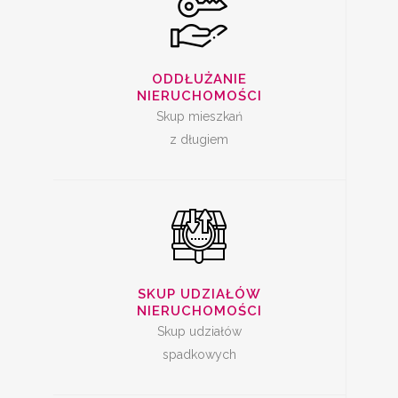
SKUP UDZIAŁÓW W
NIERUCHOMOŚCI
ODDŁUŻANIE
NIERUCHOMOŚCI
Skup mieszkań
z długiem
SPRZEDAŻ
MIESZKANIA Z
SKUP UDZIAŁÓW
LOKATOREM
NIERUCHOMOŚCI
Skup udziałów
spadkowych