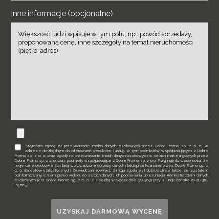
Inne informacje (opcjonalne)
*Wyrażam zgodę na przetwarzanie moich danych osobowych przez Dobre Promo sp. z o. o. w
zakresie niezbędnym do oferowania produktów i usług, w tym podmiotów współpracujących z Dobre
Promo sp. z o. o. oraz zgodę na przetwarzanie moich danych osobowych w celach marketingowych przez
Dobre Promo sp. z o. o. oraz podmioty współpracujące z Dobre Promo sp. z o.o. Przyjmuję do wiadomości, że
moje dane osobowe zostaną wprowadzone do bazy danych i będą przetwarzane przez Dobre Promo sp. z
o. o. dla celów statystycznych. Oświadczam również, iż moja zgoda jest dobrowolna a także, że zostałem
poinformowany, iż mam prawo wglądu do swoich danych, ich poprawienia lub usunięcia. Administratorami danych
osobowych jest Dobre Promo sp. z o. o. z siedzibą w Szczecinie (70-363) przy ul. Jagiellońska 20-21/318,
Piętro 3.