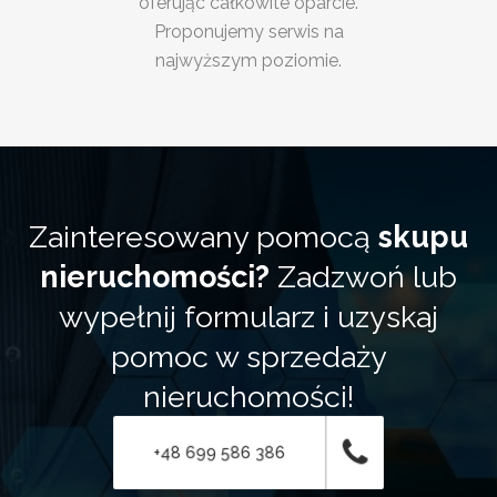
oferując całkowite oparcie.
Proponujemy serwis na
najwyższym poziomie.
Zainteresowany pomocą
skupu
nieruchomości?
Zadzwoń lub
wypełnij formularz i uzyskaj
pomoc w sprzedaży
nieruchomości!
+48 699 586 386