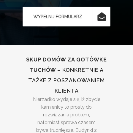
WYPEŁNIJ FORMULARZ
SKUP DOMÓW ZA GOTÓWKĘ
TUCHÓW –
KONKRETNIE A
TAŻKE Z POSZANOWANIEM
KLIENTA
Nierzadko wydaje się, iż zbycie
kamienicy to prosty do
rozwiązania problem,
natomiast sprawa czasem
bywa trudniejsza. Budynki z