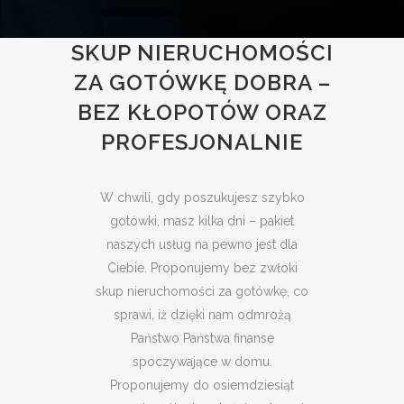
SKUP NIERUCHOMOŚCI
ZA GOTÓWKĘ DOBRA –
BEZ KŁOPOTÓW ORAZ
PROFESJONALNIE
W chwili, gdy poszukujesz szybko
gotówki, masz kilka dni – pakiet
naszych usług na pewno jest dla
Ciebie. Proponujemy bez zwłoki
skup nieruchomości za gotówkę, co
sprawi, iż dzięki nam odmrożą
Państwo Państwa finanse
spoczywające w domu.
Proponujemy do osiemdziesiąt