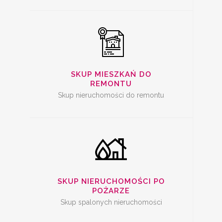
SKUP SPALONYCH
NIERUCHOMOŚCI
SKUP MIESZKAŃ DO
REMONTU
Skup nieruchomości do remontu
SKUP
NIERUCHOMOŚCI Z
PROBLEMAMI
SKUP NIERUCHOMOŚCI PO
POŻARZE
Skup spalonych nieruchomości