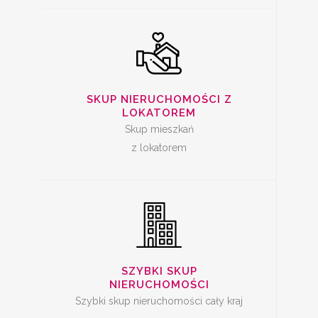
SZYBKA SPRZEDAŻ
SKUP NIERUCHOMOŚCI Z
MIESZKANIA
LOKATOREM
Skup mieszkań
z lokatorem
SKUP LOKALI DO
REMONTU
SZYBKI SKUP
NIERUCHOMOŚCI
Szybki skup nieruchomości cały kraj