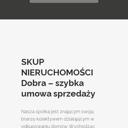
SKUP
NIERUCHOMOŚCI
Dobra – szybka
umowa sprzedaży
Nasza spółka jest znającym swoją
branżę kolektywem działającym w
odkupowaniu domów. Wychodząc