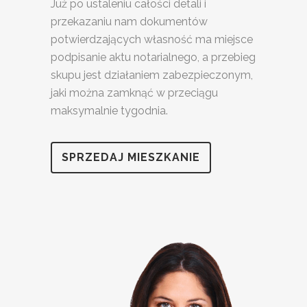
Już po ustaleniu całości detali i
przekazaniu nam dokumentów
potwierdzających własność ma miejsce
podpisanie aktu notarialnego, a przebieg
skupu jest działaniem zabezpieczonym,
jaki można zamknąć w przeciągu
maksymalnie tygodnia.
SPRZEDAJ MIESZKANIE