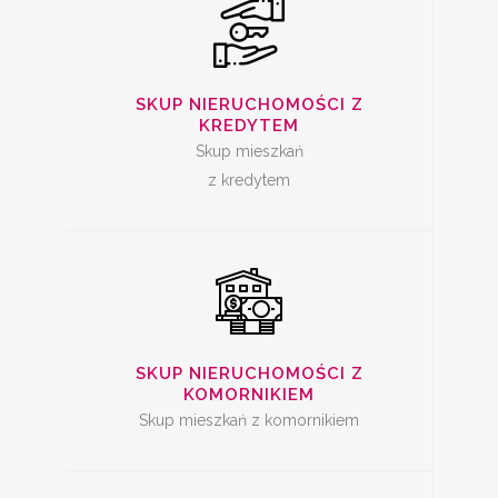
SKUP
NIERUCHOMOŚCI Z
SKUP NIERUCHOMOŚCI Z
KREDYTEM
KOMORNIKIEM
Skup mieszkań
z kredytem
SKUP ZADŁUŻONYCH
NIERUCHOMOŚCI
SKUP NIERUCHOMOŚCI Z
KOMORNIKIEM
Skup mieszkań z komornikiem