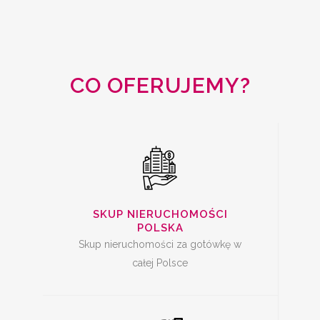
SKUP
NIERUCHOMOŚCI
CAŁA POLSKA
CO OFERUJEMY?
SKUP MIESZKAŃ Z
KREDYTEM
SKUP NIERUCHOMOŚCI
POLSKA
Skup nieruchomości za gotówkę w
całej Polsce