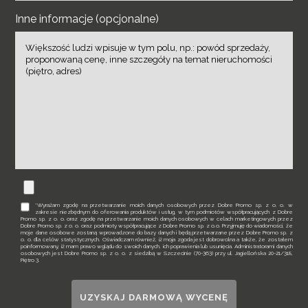
Inne informacje (opcjonalne)
*Wyrażam zgodę na przetwarzanie moich danych osobowych przez Dobre Promo sp. z o. o. w
zakresie niezbędnym do oferowania produktów i usług, w tym podmiotów współpracujących z Dobre
Promo sp. z o. o. oraz zgodę na przetwarzanie moich danych osobowych w celach marketingowych przez
Dobre Promo sp. z o. o. oraz podmioty współpracujące z Dobre Promo sp. z o.o. Przyjmuję do wiadomości, że
moje dane osobowe zostaną wprowadzone do bazy danych i będą przetwarzane przez Dobre Promo sp. z
o. o. dla celów statystycznych. Oświadczam również, iż moja zgoda jest dobrowolna a także, że zostałem
poinformowany, iż mam prawo wglądu do swoich danych, ich poprawienia lub usunięcia. Administratorami danych
osobowych jest Dobre Promo sp. z o. o. z siedzibą w Szczecinie (70-363) przy ul. Jagiellońska 20-21/318,
Piętro 3.