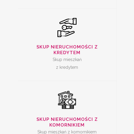
SKUP
NIERUCHOMOŚCI Z
SKUP NIERUCHOMOŚCI Z
KREDYTEM
KOMORNIKIEM
Skup mieszkań
z kredytem
SKUP ZADŁUŻONYCH
NIERUCHOMOŚCI
SKUP NIERUCHOMOŚCI Z
KOMORNIKIEM
Skup mieszkań z komornikiem