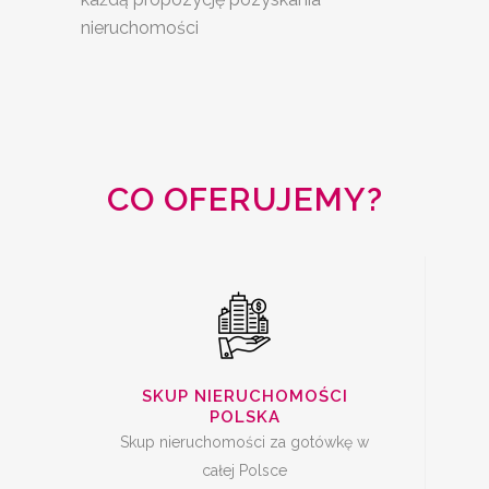
nieruchomości
SKUP
NIERUCHOMOŚCI
CAŁA POLSKA
CO OFERUJEMY?
SKUP MIESZKAŃ Z
KREDYTEM
SKUP NIERUCHOMOŚCI
POLSKA
Skup nieruchomości za gotówkę w
całej Polsce