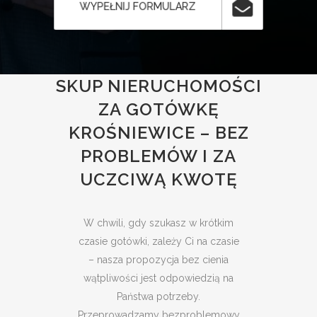
WYPEŁNIJ FORMULARZ
SKUP NIERUCHOMOŚCI
ZA GOTÓWKĘ
KROŚNIEWICE – BEZ
PROBLEMÓW I ZA
UCZCIWĄ KWOTĘ
W chwili, gdy szukasz w krótkim
czasie gotówki, zależy Ci na czasie
– nasza propozycja bez cienia
wątpliwości jest odpowiedzią na
Państwa potrzeby.
Przeprowadzamy bezproblemowy