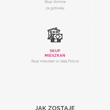
Skup domów
za gotówkę
SKUP
MIESZKAŃ
Skup mieszkań w całej Polsce
JAK ZOSTAJE