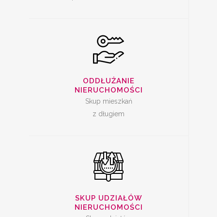
SKUP UDZIAŁÓW W
NIERUCHOMOŚCI
ODDŁUŻANIE
NIERUCHOMOŚCI
Skup mieszkań
z długiem
SPRZEDAŻ
MIESZKANIA Z
SKUP UDZIAŁÓW
LOKATOREM
NIERUCHOMOŚCI