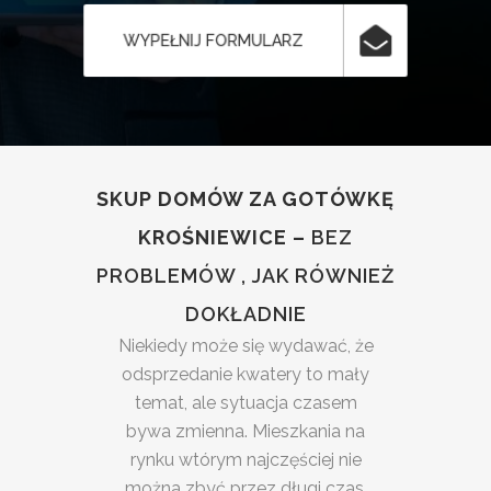
WYPEŁNIJ FORMULARZ
SKUP DOMÓW ZA GOTÓWKĘ
KROŚNIEWICE –
BEZ
PROBLEMÓW , JAK RÓWNIEŻ
DOKŁADNIE
Niekiedy może się wydawać, że
odsprzedanie kwatery to mały
temat, ale sytuacja czasem
bywa zmienna. Mieszkania na
rynku wtórym najczęściej nie
można zbyć przez długi czas,