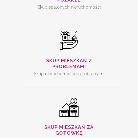
POŻARZE
Skup spalonych nieruchomości
SKUP
NIERUCHOMOŚCI ZA
GOTÓWKĘ
SKUP MIESZKAŃ Z
PROBLEMAMI
Skup nieruchomości z problemami
SKUP MIESZKAŃ
SKUP MIESZKAŃ ZA
GOTÓWKĘ