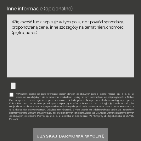
Inne informacje (opcjonalne)
*Wyrażam zgodę na przetwarzanie moich danych osobowych przez Dobre Promo sp. z o. o. w
zakresie niezbędnym do oferowania produktów i usług, w tym podmiotów współpracujących z Dobre
Promo sp. z o. o. oraz zgodę na przetwarzanie moich danych osobowych w celach marketingowych przez
Dobre Promo sp. z o. o. oraz podmioty współpracujące z Dobre Promo sp. z o.o. Przyjmuję do wiadomości, że
moje dane osobowe zostaną wprowadzone do bazy danych i będą przetwarzane przez Dobre Promo sp. z
o. o. dla celów statystycznych. Oświadczam również, iż moja zgoda jest dobrowolna a także, że zostałem
poinformowany, iż mam prawo wglądu do swoich danych, ich poprawienia lub usunięcia. Administratorami danych
osobowych jest Dobre Promo sp. z o. o. z siedzibą w Szczecinie (70-363) przy ul. Jagiellońska 20-21/318,
Piętro 3.