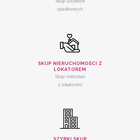
Skup udziałów
spadkowych
SZYBKA SPRZEDAŻ
SKUP NIERUCHOMOŚCI Z
MIESZKANIA
LOKATOREM
Skup mieszkań
z lokatorem
SKUP LOKALI DO
REMONTU
SZYBKI SKUP