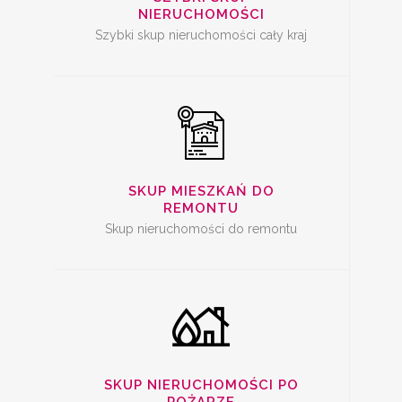
NIERUCHOMOŚCI
Szybki skup nieruchomości cały kraj
SKUP SPALONYCH
NIERUCHOMOŚCI
SKUP MIESZKAŃ DO
REMONTU
Skup nieruchomości do remontu
SKUP
NIERUCHOMOŚCI Z
PROBLEMAMI
SKUP NIERUCHOMOŚCI PO