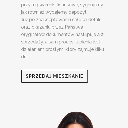
przyjmą warunki finansowe, sygnujemy
jak również wydajemy depozyt.
Już po zaakceptowaniu całości detali
oraz okazaniu przez Państwa
oryginałów dokumentów następuje akt
sprzedaży, a sam proces kupienia jest
działaniem prostym, który zajmuje kilku
dni.
SPRZEDAJ MIESZKANIE