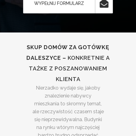
WYPEŁNIJ FORMULARZ
SKUP DOMÓW ZA GOTÓWKĘ
DALESZYCE –
KONKRETNIE A
TAŻKE Z POSZANOWANIEM
KLIENTA
Nierzadko wydaje się, jakoby
znalezienie nabywcy
mieszkania to skromny temat,
ale rzeczywistość czasem staje
się nieprzewidywalna. Budynki
na rynku wtórym najczęściej
bardzo trudno odsprzedać