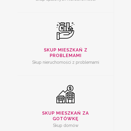
SKUP
NIERUCHOMOŚCI ZA
GOTÓWKĘ
SKUP MIESZKAŃ Z
PROBLEMAMI
Skup nieruchomości z problemami
SKUP MIESZKAŃ
SKUP MIESZKAŃ ZA
GOTÓWKĘ
Skup domów