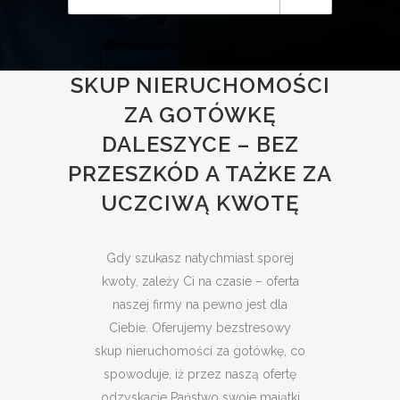
SKUP NIERUCHOMOŚCI
ZA GOTÓWKĘ
DALESZYCE – BEZ
PRZESZKÓD A TAŻKE ZA
UCZCIWĄ KWOTĘ
Gdy szukasz natychmiast sporej
kwoty, zależy Ci na czasie – oferta
naszej firmy na pewno jest dla
Ciebie. Oferujemy bezstresowy
skup nieruchomości za gotówkę, co
spowoduje, iż przez naszą ofertę
odzyskacie Państwo swoje majątki