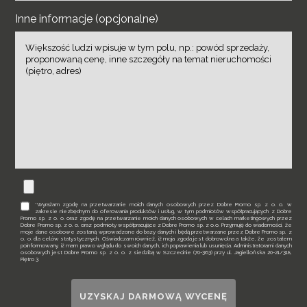
Inne informacje (opcjonalne)
*Wyrażam zgodę na przetwarzanie moich danych osobowych przez Dobre Promo sp. z o. o. w
zakresie niezbędnym do oferowania produktów i usług, w tym podmiotów współpracujących z Dobre
Promo sp. z o. o. oraz zgodę na przetwarzanie moich danych osobowych w celach marketingowych przez
Dobre Promo sp. z o. o. oraz podmioty współpracujące z Dobre Promo sp. z o.o. Przyjmuję do wiadomości, że
moje dane osobowe zostaną wprowadzone do bazy danych i będą przetwarzane przez Dobre Promo sp. z
o. o. dla celów statystycznych. Oświadczam również, iż moja zgoda jest dobrowolna a także, że zostałem
poinformowany, iż mam prawo wglądu do swoich danych, ich poprawienia lub usunięcia. Administratorami danych
osobowych jest Dobre Promo sp. z o. o. z siedzibą w Szczecinie (70-363) przy ul. Jagiellońska 20-21/318,
Piętro 3.