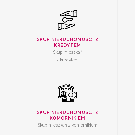
SKUP
NIERUCHOMOŚCI Z
SKUP NIERUCHOMOŚCI Z
KREDYTEM
KOMORNIKIEM
Skup mieszkań
z kredytem
SKUP ZADŁUŻONYCH
NIERUCHOMOŚCI
SKUP NIERUCHOMOŚCI Z
KOMORNIKIEM
Skup mieszkań z komornikiem