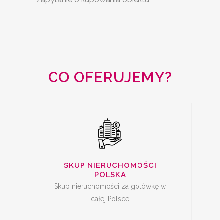
SKUP
NIERUCHOMOŚCI
CAŁA POLSKA
CO OFERUJEMY?
SKUP MIESZKAŃ Z
KREDYTEM
SKUP NIERUCHOMOŚCI
POLSKA
Skup nieruchomości za gotówkę w
całej Polsce