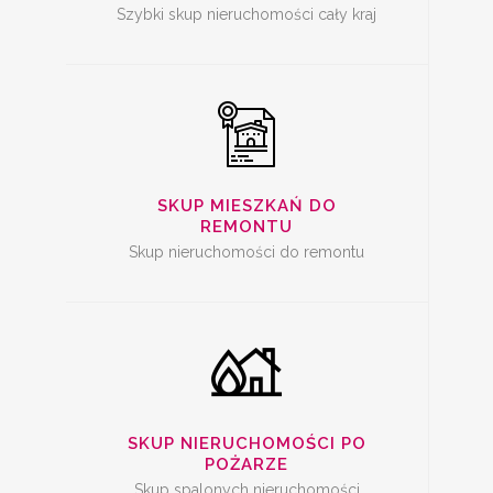
Szybki skup nieruchomości cały kraj
SKUP SPALONYCH
NIERUCHOMOŚCI
SKUP MIESZKAŃ DO
REMONTU
Skup nieruchomości do remontu
SKUP
NIERUCHOMOŚCI Z
PROBLEMAMI
SKUP NIERUCHOMOŚCI PO
POŻARZE
Skup spalonych nieruchomości