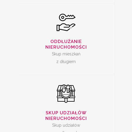
SKUP UDZIAŁÓW W
NIERUCHOMOŚCI
ODDŁUŻANIE
NIERUCHOMOŚCI
Skup mieszkań
z długiem
SPRZEDAŻ
MIESZKANIA Z
SKUP UDZIAŁÓW
LOKATOREM
NIERUCHOMOŚCI
Skup udziałów