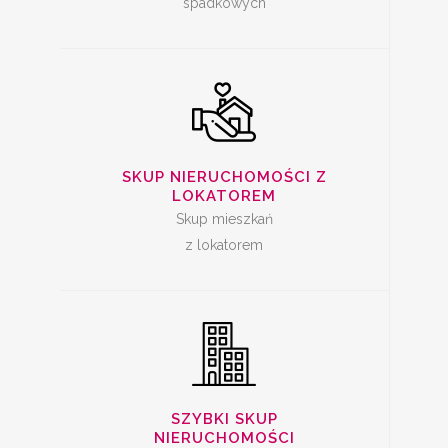
spadkowych
SZYBKA SPRZEDAŻ
SKUP NIERUCHOMOŚCI Z
MIESZKANIA
LOKATOREM
Skup mieszkań
z lokatorem
SKUP LOKALI DO
REMONTU
SZYBKI SKUP
NIERUCHOMOŚCI