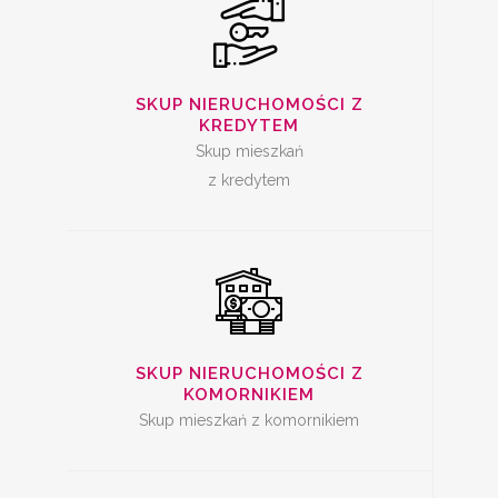
SKUP
NIERUCHOMOŚCI Z
SKUP NIERUCHOMOŚCI Z
KREDYTEM
KOMORNIKIEM
Skup mieszkań
z kredytem
SKUP ZADŁUŻONYCH
NIERUCHOMOŚCI
SKUP NIERUCHOMOŚCI Z
KOMORNIKIEM
Skup mieszkań z komornikiem