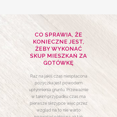
CO SPRAWIA, ŻE
KONIECZNE JEST,
ŻEBY WYKONAĆ
SKUP MIESZKAŃ ZA
GOTÓWKĘ
Raz na jakiś czas niespłacona
pożyczka jest powodem
upłynnienia gruntu. Przeważnie
w takim przypadku czas ma
pierwsze skrzypce więc przez
wzgląd na to nie warto
pozwalać sobie na aż tak