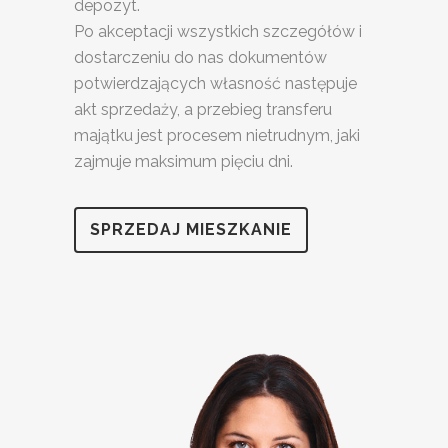
depozyt.
Po akceptacji wszystkich szczegółów i
dostarczeniu do nas dokumentów
potwierdzających własność następuje
akt sprzedaży, a przebieg transferu
majątku jest procesem nietrudnym, jaki
zajmuje maksimum pięciu dni.
SPRZEDAJ MIESZKANIE