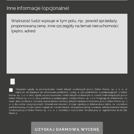
Inne informacje (opcjonalne)
*Wyrażam zgodę na przetwarzanie moich danych osobowych przez Dobre Promo sp. z o. o. w
zakresie niezbędnym do oferowania produktów i usług, w tym podmiotów współpracujących z Dobre
Promo sp. z o. o. oraz zgodę na przetwarzanie moich danych osobowych w celach marketingowych przez
Dobre Promo sp. z o. o. oraz podmioty współpracujące z Dobre Promo sp. z o.o. Przyjmuję do wiadomości, że
moje dane osobowe zostaną wprowadzone do bazy danych i będą przetwarzane przez Dobre Promo sp. z
o. o. dla celów statystycznych. Oświadczam również, iż moja zgoda jest dobrowolna a także, że zostałem
poinformowany, iż mam prawo wglądu do swoich danych, ich poprawienia lub usunięcia. Administratorami danych
osobowych jest Dobre Promo sp. z o. o. z siedzibą w Szczecinie (70-363) przy ul. Jagiellońska 20-21/318,
Piętro 3.