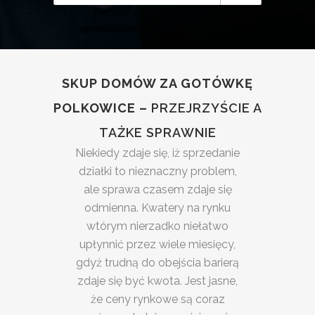
SKUP DOMÓW ZA GOTÓWKĘ
POLKOWICE –
PRZEJRZYŚCIE A
TAŻKE SPRAWNIE
Niekiedy zdaje się, iż sprzedanie
działki to nieznaczny problem,
ale sprawa czasem zdaje się
odmienna. Kwatery na rynku
wtórym nierzadko niełatwo
upłynnić przez wiele miesięcy,
gdyż trudną do obejścia barierą
zdaje się być kwota. Jest jasne,
że ceny rynkowe są coraz