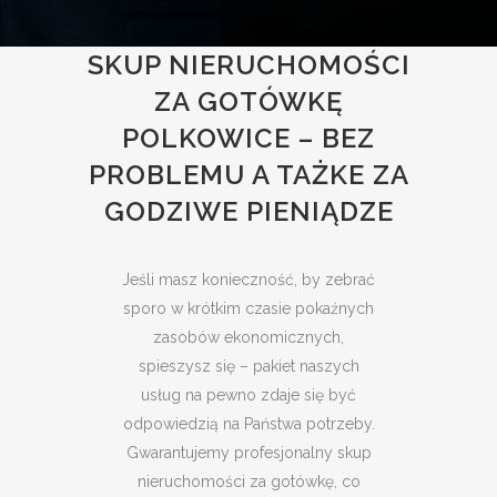
SKUP NIERUCHOMOŚCI
ZA GOTÓWKĘ
POLKOWICE – BEZ
PROBLEMU A TAŻKE ZA
GODZIWE PIENIĄDZE
Jeśli masz konieczność, by zebrać
sporo w krótkim czasie pokaźnych
zasobów ekonomicznych,
spieszysz się – pakiet naszych
usług na pewno zdaje się być
odpowiedzią na Państwa potrzeby.
Gwarantujemy profesjonalny skup
nieruchomości za gotówkę, co