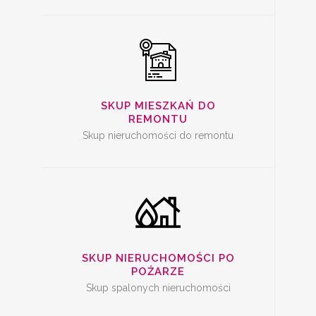
SKUP SPALONYCH
NIERUCHOMOŚCI
SKUP MIESZKAŃ DO
REMONTU
Skup nieruchomości do remontu
SKUP
NIERUCHOMOŚCI Z
PROBLEMAMI
SKUP NIERUCHOMOŚCI PO
POŻARZE
Skup spalonych nieruchomości