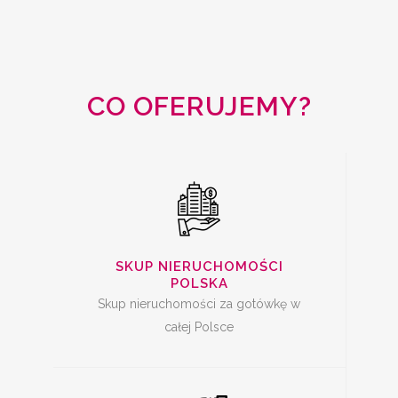
SKUP
NIERUCHOMOŚCI
CAŁA POLSKA
CO OFERUJEMY?
SKUP MIESZKAŃ Z
KREDYTEM
SKUP NIERUCHOMOŚCI
POLSKA
Skup nieruchomości za gotówkę w
całej Polsce