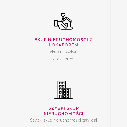
SZYBKA SPRZEDAŻ
SKUP NIERUCHOMOŚCI Z
MIESZKANIA
LOKATOREM
Skup mieszkań
z lokatorem
SKUP LOKALI DO
REMONTU
SZYBKI SKUP
NIERUCHOMOŚCI
Szybki skup nieruchomości cały kraj