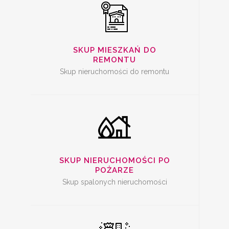
SKUP SPALONYCH
NIERUCHOMOŚCI
SKUP MIESZKAŃ DO
REMONTU
Skup nieruchomości do remontu
SKUP
NIERUCHOMOŚCI Z
PROBLEMAMI
SKUP NIERUCHOMOŚCI PO
POŻARZE
Skup spalonych nieruchomości