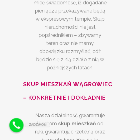
mieć świadomość, iż dogadane
pieniądze przekazywane będą
w ekspresowym tempie. Skup
nieruchomości nie jest
popśrednikiem – zbywamy
teren oraz nie mamy
obowiązku rozmyślać, cóż
będzie się z nią działo z nią w
późniejszych latach.
SKUP MIESZKAŃ WĄGROWIEC
–
KONKRETNIE I DOKŁADNIE
Nasza działalność gwarantuje
klientom
skup mieszkań
od
ZADZWOŃ
ręki, gwarantując rzetelną oraz
jasną obsługę. Będzie to