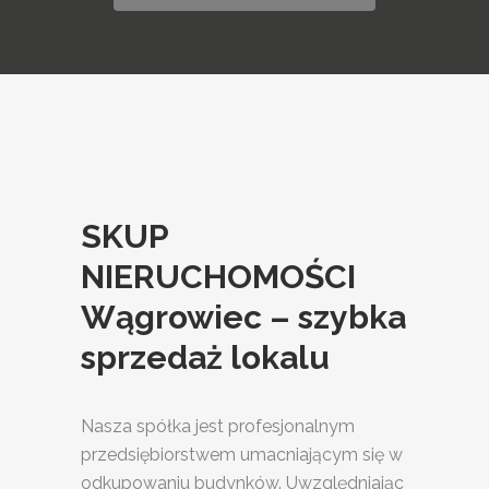
SKUP
NIERUCHOMOŚCI
Wągrowiec – szybka
sprzedaż lokalu
Nasza spółka jest profesjonalnym
przedsiębiorstwem umacniającym się w
odkupowaniu budynków. Uwzględniając