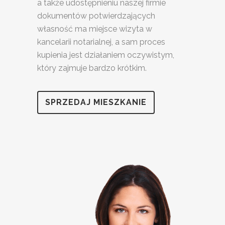
a także udostępnieniu naszej firmie
dokumentów potwierdzających
własność ma miejsce wizyta w
kancelarii notarialnej, a sam proces
kupienia jest działaniem oczywistym,
który zajmuje bardzo krótkim.
SPRZEDAJ MIESZKANIE