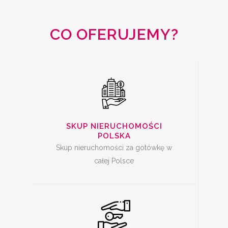
CAŁA POLSKA
CO OFERUJEMY?
SKUP MIESZKAŃ Z
KREDYTEM
SKUP NIERUCHOMOŚCI
POLSKA
Skup nieruchomości za gotówkę w
całej Polsce