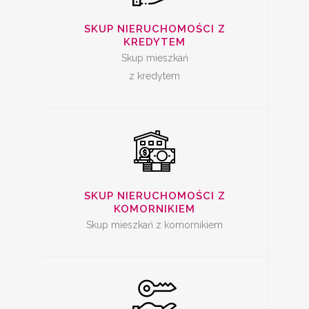
SKUP
NIERUCHOMOŚCI Z
SKUP NIERUCHOMOŚCI Z
KREDYTEM
KOMORNIKIEM
Skup mieszkań
z kredytem
SKUP ZADŁUŻONYCH
NIERUCHOMOŚCI
SKUP NIERUCHOMOŚCI Z
KOMORNIKIEM
Skup mieszkań z komornikiem