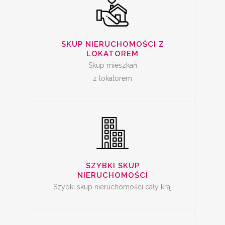
SZYBKA SPRZEDAŻ
SKUP NIERUCHOMOŚCI Z
MIESZKANIA
LOKATOREM
Skup mieszkań
z lokatorem
SKUP LOKALI DO
REMONTU
SZYBKI SKUP
NIERUCHOMOŚCI
Szybki skup nieruchomości cały kraj