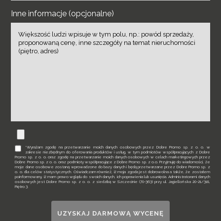
Inne informacje (opcjonalne)
*Wyrażam zgodę na przetwarzanie moich danych osobowych przez Dobre Promo sp. z o. o. w
zakresie niezbędnym do oferowania produktów i usług, w tym podmiotów współpracujących z Dobre
Promo sp. z o. o. oraz zgodę na przetwarzanie moich danych osobowych w celach marketingowych przez
Dobre Promo sp. z o. o. oraz podmioty współpracujące z Dobre Promo sp. z o.o. Przyjmuję do wiadomości, że
moje dane osobowe zostaną wprowadzone do bazy danych i będą przetwarzane przez Dobre Promo sp. z
o. o. dla celów statystycznych. Oświadczam również, iż moja zgoda jest dobrowolna a także, że zostałem
poinformowany, iż mam prawo wglądu do swoich danych, ich poprawienia lub usunięcia. Administratorami danych
osobowych jest Dobre Promo sp. z o. o. z siedzibą w Szczecinie (70-363) przy ul. Jagiellońska 20-21/318,
Piętro 3.