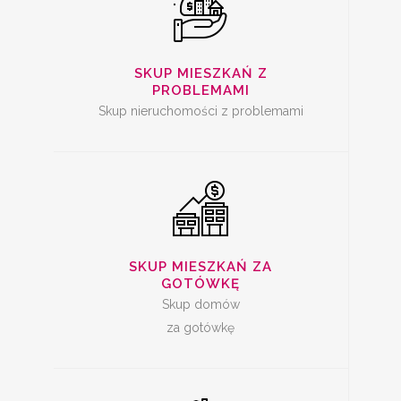
SKUP
NIERUCHOMOŚCI ZA
GOTÓWKĘ
SKUP MIESZKAŃ Z
PROBLEMAMI
Skup nieruchomości z problemami
SKUP MIESZKAŃ
SKUP MIESZKAŃ ZA
GOTÓWKĘ
Skup domów
za gotówkę