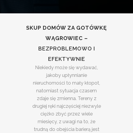
SKUP DOMÓW ZA GOTÓWKĘ
WĄGROWIEC –
BEZPROBLEMOWO I
EFEKTYWNIE
Niekiedy może się wydawać,
jakoby upłynnianie
nieruchomości to mały kłopot,
natomiast sytuacja czasem
zdaje się zmienna. Tereny z
drugiej ręki najczęściej niezwyle
ciężko zbyć przez wiele
miesięcy, z uwagi na to, że
trudną do obejścia barierą jest