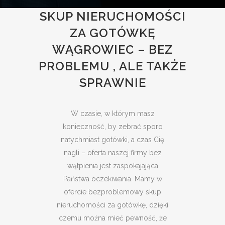
SKUP NIERUCHOMOŚCI
ZA GOTÓWKĘ
WĄGROWIEC – BEZ
PROBLEMU , ALE TAKŻE
SPRAWNIE
W czasie, w którym masz
konieczność, by zebrać sporo
natychmiast gotówki, a czas Cię
nagli – oferta naszej firmy bez
wątpienia jest zaspokajająca
Państwa oczekiwania. Mamy w
ofercie bezproblemowy skup
nieruchomości za gotówkę, dzięki
czemu można mieć pewność, że