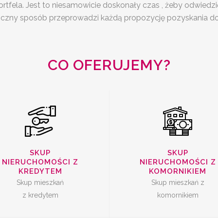
tfela. Jest to niesamowicie doskonały czas , żeby odwiedzi
SKUP
KUP MIESZKAŃ Z
włoczny sposób przeprowadzi każdą propozycję pozyskania 
NIERUCHOMOŚC
KREDYTEM
KOMORNIKIE
CO OFERUJEMY?
SPRZEDAŻ
SZYBKA SPRZE
MIESZKANIA Z
SKUP
SKUP
MIESZKANIA
NIERUCHOMOŚCI Z
NIERUCHOMOŚCI Z
LOKATOREM
KREDYTEM
KOMORNIKIEM
Skup mieszkań
Skup mieszkań z
z kredytem
komornikiem