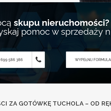
ocą
skupu nieruchomości?
zyskaj pomoc w sprzedaży 
 699 586 386
WYPEŁNIJ FORMUL
I ZA GOTÓWKĘ TUCHOLA – OD RĘK