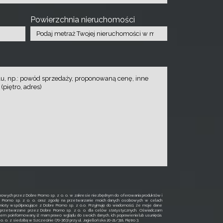
Powierzchnia nieruchomości
owych przez Dobre Promo sp. z o. o. w zakresie niezbędnym do oferowania produktów i
e Promo sp. z o. o. oraz zgodę na przetwarzanie moich danych osobowych w celach
ioty współpracujące z Dobre Promo sp. z o.o. Przyjmuję do wiadomości, że moje dane
rzetwarzane przez Dobre Promo sp. z o. o. dla celów statystycznych. Oświadczam
łem poinformowany, iż mam prawo wglądu do swoich danych, ich poprawienia lub usunięcia.
o. z siedzibą w Szczecinie (70-363) przy ul. Jagiellońska 20-21/318, Piętro 3.