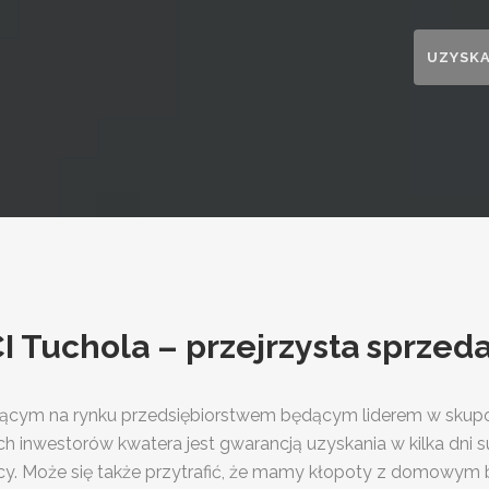
uchola – przejrzysta sprzeda
łającym na rynku przedsiębiorstwem będącym liderem w skup
ch inwestorów kwatera jest gwarancją uzyskania w kilka dn
icy. Może się także przytrafić, że mamy kłopoty z domowym