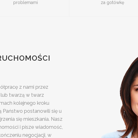
problemami
za gotówkę
ERUCHOMOŚCI
półpracę z nami przez
e lub twarzą w twarz
amach kolejnego kroku
ą Państwo postanowili się u
jrzenia się mieszkania. Nasz
chomości i pisze wiadomość,
ńczeniu negocjacji, w