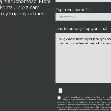
ą nieruchomość, która
kontauj się z nami.
Typ nieruchomości
a my kupimy od ciebie
Inne informacje (opcjonalne)
*Wyrażam zgodę na przetwarzanie moich danych osob
usług, w tym podmiotów współpracujących z Dobr
marketingowych przez Dobre Promo sp. z o. o. oraz podm
osobowe zostaną wprowadzone do bazy danych i będą p
również, iż moja zgoda jest dobrowolna a także, że zosta
Administratorami danych osobowych jest Dobre Promo sp. z o. 