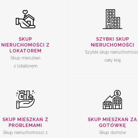
SKUP
SKUP
SKUP
SZYBKI SKUP
ERUCHOMOŚCI Z
NIERUCHOMOŚ
NIERUCHOMOŚCI Z
NIERUCHOMOŚCI
PROBLEMAMI
ZA GOTÓWK
LOKATOREM
Szybki skup nieruchomośc
Skup mieszkań
cały kraj
z lokatorem
SKUP MIESZKAŃ Z
SKUP MIESZKAŃ ZA
PROBLEMAMI
GOTÓWKĘ
Skup nieruchomości z
Skup domów