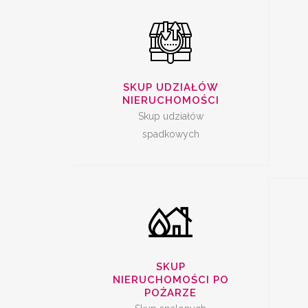
SKUP SPALONYCH
SKUP UDZIAŁÓW
NI
NIERUCHOMOŚCI
NIERUCHOMOŚCI
Skup udziałów
spadkowych
SKUP
NIERUCHOMOŚCI PO
POŻARZE