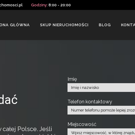
chomosci.pl
Godziny:
8:00 - 20:00
ONA GŁÓWNA
SKUP NIERUCHOMOŚCI
BLOG
KONT
Imię
dać
Telefon kontaktowy
Miejscowość
ałej Polsce. Jeśli