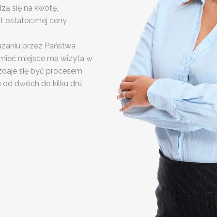
zą się na kwotę,
 ostatecznej ceny
azaniu przez Państwa
 mieć miejsce ma wizyta w
 zdaje się być procesem
od dwóch do kilku dni.