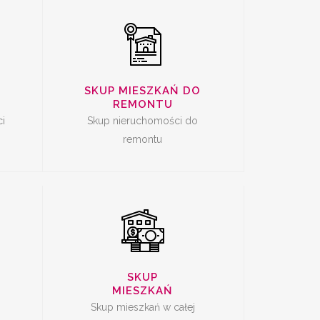
SKUP MIESZKAŃ DO
CI
SKUP MIESZKAŃ
REMONTU
Ę
i
Skup nieruchomości do
remontu
SKUP
MIESZKAŃ
Skup mieszkań w całej