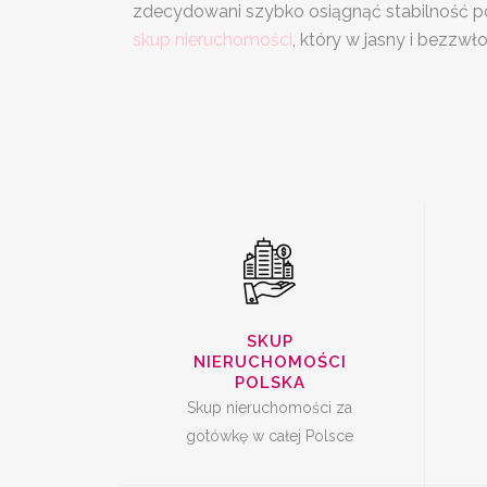
zdecydowani szybko osiągnąć stabilność por
SKUP
S
skup nieruchomości
, który w jasny i bezz
NIERUCHOMOŚCI
CAŁA POLSKA
SKUP UDZIAŁÓW W
SKUP
NIERUCHOMOŚCI
NIERUCHOMOŚCI
POLSKA
Skup nieruchomości za
gotówkę w całej Polsce