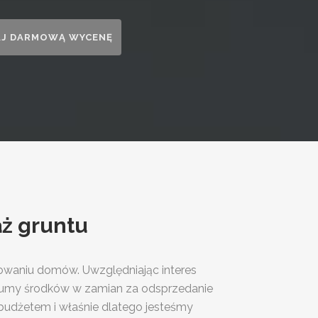
ż gruntu
owaniu domów. Uwzględniając interes
i sumy środków w zamian za odsprzedanie
 budżetem i właśnie dlatego jesteśmy