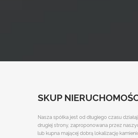
SKUP NIERUCHOMOŚCI T
Nasza spółka jest od długiego czasu dzia
drugiej strony, zaproponowana przez naszy
lub kupna mającej dobrą lokalizację kamien