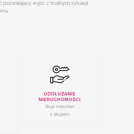
ć pozwalający wyjść z trudnych sytuacji
SKUP
domu
I Z
ZADŁUŻONYCH
M
NIERUCHOMOŚCI
DAŻ
SKUP LOKALI DO
ODDŁUŻANIE
REMONTU
NIERUCHOMOŚCI
Skup mieszkań
z długiem