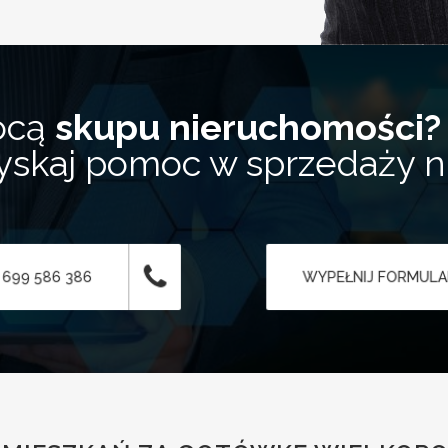
ocą
skupu nieruchomości?
zyskaj pomoc w sprzedaży 
 699 586 386
WYPEŁNIJ FORMUL