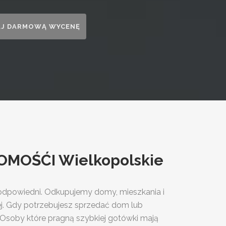
HOMOŚĆI Wielkopolskie
 odpowiedni. Odkupujemy domy, mieszkania i
nej. Gdy potrzebujesz sprzedać dom lub
i. Osoby które pragną szybkiej gotówki mają