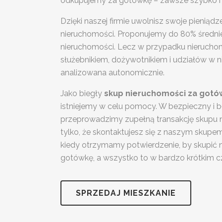
odkupujemy za gotówkę – zawsze szybko i 
Dzięki naszej firmie uwolnisz swoje pienią
nieruchomości. Proponujemy do 80% średnie
nieruchomości. Lecz w przypadku nieruchom
służebnikiem, dożywotnikiem i udziałów w n
analizowana autonomicznie.
Jako biegły
skup nieruchomości za gotó
istniejemy w celu pomocy. W bezpieczny i 
przeprowadzimy zupełną transakcję skupu 
tylko, że skontaktujesz się z naszym skupe
kiedy otrzymamy potwierdzenie, by skupić
gotówkę, a wszystko to w bardzo krótkim cz
SPRZEDAJ MIESZKANIE