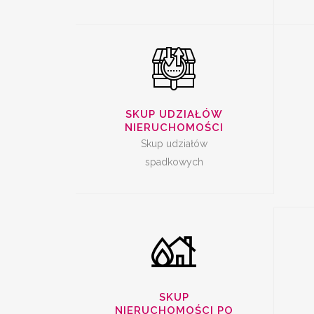
SKUP SPALONYCH
SKUP UDZIAŁÓW
NI
NIERUCHOMOŚCI
NIERUCHOMOŚCI
Skup udziałów
spadkowych
SKUP
NIERUCHOMOŚCI PO