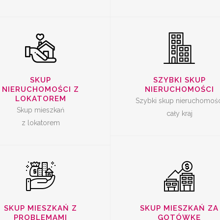
SKUP
SKUP
SKUP
SZYBKI SKUP
ERUCHOMOŚCI Z
NIERUCHOMOŚ
NIERUCHOMOŚCI Z
NIERUCHOMOŚCI
PROBLEMAMI
ZA GOTÓWK
LOKATOREM
Szybki skup nieruchomośc
Skup mieszkań
cały kraj
z lokatorem
SKUP MIESZKAŃ Z
SKUP MIESZKAŃ ZA
PROBLEMAMI
GOTÓWKĘ