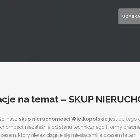
rmacje na temat – SKUP NIERUC
ść, nasz
skup nieruchomości Wielkopolskie
jest do tego
ieruchomości, niezależnie od stanu technicznego i formy praw
rocesem, który nieraz ciągnie się miesiącami, a czasem latam