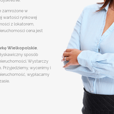
dyskretnie.
dze zamrożone w
j wartości rynkowej
ości z lokatorem,
ieruchomości cena jest
wkę Wielkopolskie
,
błyskawiczny sposób
nieruchomości. Wystarczy
m. Przyjedziemy, wycenimy i
 nieruchomość, wypłacamy
asie.