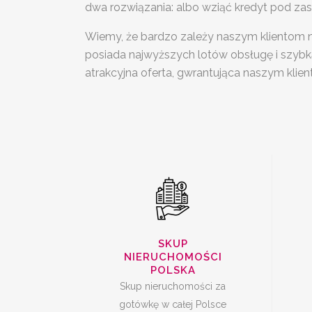
dwa rozwiązania: albo wziąć kredyt pod zas
Wiemy, że bardzo zależy naszym klientom 
SKUP
S
posiada najwyższych lotów obsługę i szybką 
NIERUCHOMOŚCI
atrakcyjna oferta, gwrantująca naszym kli
CAŁA POLSKA
SKUP UDZIAŁÓW W
SKUP
NIERUCHOMOŚCI
NIERUCHOMOŚCI
POLSKA
Skup nieruchomości za
gotówkę w całej Polsce