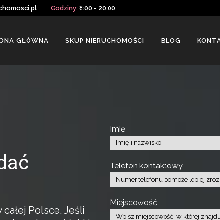
chomosci.pl
Godziny:
8:00 - 20:00
ONA GŁÓWNA
SKUP NIERUCHOMOŚCI
BLOG
KONT
Imię
dać
Telefon kontaktowy
Miejscowość
ałej Polsce. Jeśli