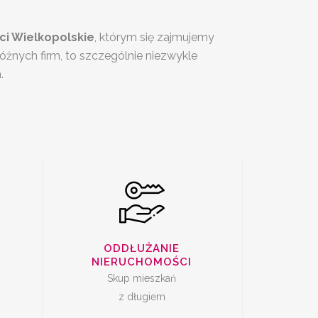
i Wielkopolskie
, którym się zajmujemy
SKUP
óżnych firm, to szczególnie niezwykle
I Z
ZADŁUŻONYCH
.
M
NIERUCHOMOŚCI
DAŻ
SKUP LOKALI DO
ODDŁUŻANIE
REMONTU
NIERUCHOMOŚCI
Skup mieszkań
z długiem