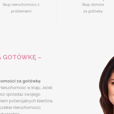
Skup nieruchomości z
Skup domów
problemami
za gotówkę
A GOTÓWKĘ –
homości za gotówkę
ieruchomość w kraju. Jeżeli
jesz sprzedaż swojego
niem potencjalnych klientów,
Wszelkie nieruchomości