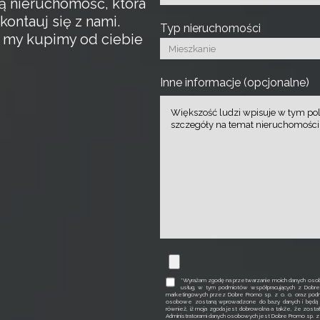
ą nieruchomość, która
kontauj się z nami.
Typ nieruchomości
a my kupimy od ciebie
Inne informacje (opcjonalne)
*Wyrażam zgodę na przetwarzanie moich danych osob
usług, w tym podmiotów współpracujących z Dobr
marketingowych przez Dobre Promo sp. z o. o. oraz podm
osobowe zostaną wprowadzone do bazy danych i będą p
również, iż moja zgoda jest dobrowolna a także, że zosta
Administratorami danych osobowych jest Dobre Promo sp. z o. 