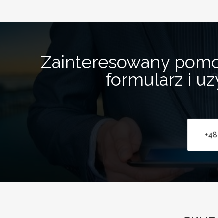
Zainteresowany pom
formularz i u
+48