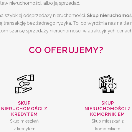
taw nieruchomości, albo ją sprzedać.
na szybkiej odsprzedaży nieruchomości.
S
kup nieruchomośc
SKUP
KUP MIESZKAŃ Z
transakcję bez żadnego ryzyka. To, co wyróżnia nas na tle r
NIERUCHOMOŚC
KREDYTEM
entom szansę sprzedaży nieruchomości w atrakcyjnych cenach
KOMORNIKIE
CO OFERUJEMY?
SPRZEDAŻ
SZYBKA SPRZE
MIESZKANIA Z
SKUP
SKUP
MIESZKANIA
NIERUCHOMOŚCI Z
NIERUCHOMOŚCI Z
LOKATOREM
KREDYTEM
KOMORNIKIEM
Skup mieszkań
Skup mieszkań z
z kredytem
komornikiem