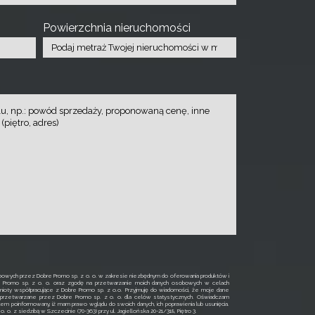
Powierzchnia nieruchomości
owych przez Dobre Promo sp. z o. o. w zakresie niezbędnym do oferowania produktów i
e Promo sp. z o. o. oraz zgodę na przetwarzanie moich danych osobowych w celach
ioty współpracujące z Dobre Promo sp. z o.o. Przyjmuję do wiadomości, że moje dane
rzetwarzane przez Dobre Promo sp. z o. o. dla celów statystycznych. Oświadczam
łem poinformowany, iż mam prawo wglądu do swoich danych, ich poprawienia lub usunięcia.
o. z siedzibą w Szczecinie (70-363) przy ul. Jagiellońska 20-21/318, Piętro 3.