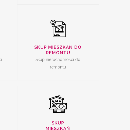
SKUP MIESZKAŃ DO
CI
SKUP MIESZKAŃ
REMONTU
Ę
i
Skup nieruchomości do
remontu
SKUP
MIESZKAŃ