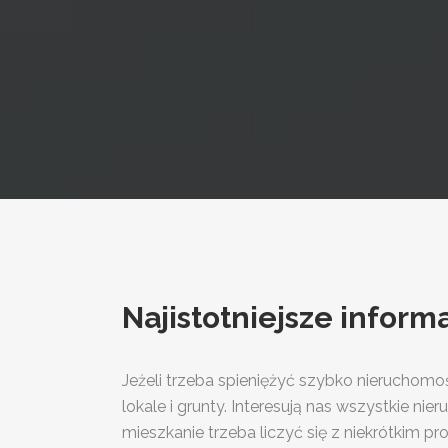
Najistotniejsze info
Jeżeli trzeba spieniężyć szybko nieruchomo
lokale i grunty. Interesują nas wszystkie n
mieszkanie trzeba liczyć się z niekrótkim p