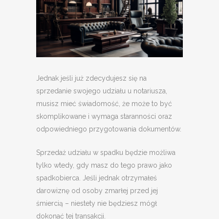
Jednak jeśli już zdecydujesz się na
sprzedanie swojego udziału u notariusza,
musisz mieć świadomość, że może to być
skomplikowane i wymaga staranności oraz
odpowiedniego przygotowania dokumentów.
Sprzedaż udziału w spadku będzie możliwa
tylko wtedy, gdy masz do tego prawo jako
spadkobierca. Jeśli jednak otrzymałeś
darowiznę od osoby zmarłej przed jej
śmiercią – niestety nie będziesz mógł
dokonać tej transakcji.