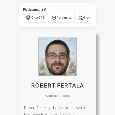
Podsumuj z AI
ChatGPT
Perplexity
Grok
Claude
ROBERT FERTAŁA
Website
|
+ posts
Robert Fertała jest doświadczonym i
kompetentnym specjalistą od