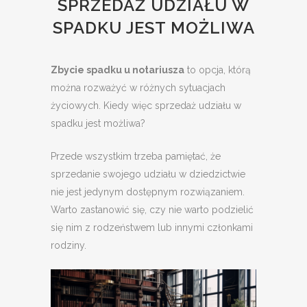
SPRZEDAŻ UDZIAŁU W
SPADKU JEST MOŻLIWA
Zbycie spadku u notariusza
to opcja, którą
można rozważyć w różnych sytuacjach
życiowych. Kiedy więc sprzedaż udziału w
spadku jest możliwa?
Przede wszystkim trzeba pamiętać, że
sprzedanie swojego udziału w dziedzictwie
nie jest jedynym dostępnym rozwiązaniem.
Warto zastanowić się, czy nie warto podzielić
się nim z rodzeństwem lub innymi członkami
rodziny.