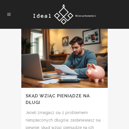
SKĄD WZIĄC PIENIĄDZE NA
DŁUGI
Jeżeli zmagasz się z problemem
niespłaconych długów, zastanawiasz się
pewnie, skąd wziąć pieniądze na ich