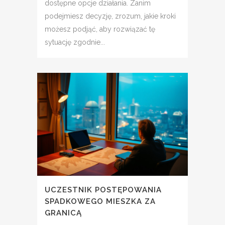
dostępne opcje działania. Zanim
podejmiesz decyzję, zrozum, jakie kroki
możesz podjąć, aby rozwiązać tę
sytuację zgodnie...
UCZESTNIK POSTĘPOWANIA
SPADKOWEGO MIESZKA ZA
GRANICĄ