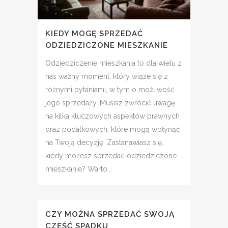
KIEDY MOGĘ SPRZEDAĆ
ODZIEDZICZONE MIESZKANIE
Odziedziczenie mieszkania to dla wielu z
nas ważny moment, który wiąże się z
różnymi pytaniami, w tym o możliwość
jego sprzedaży. Musisz zwrócić uwagę
na kilka kluczowych aspektów prawnych
oraz podatkowych, które mogą wpłynąć
na Twoją decyzję. Zastanawiasz się,
kiedy możesz sprzedać odziedziczone
mieszkanie? Warto...
CZY MOŻNA SPRZEDAĆ SWOJĄ
CZĘŚĆ SPADKU