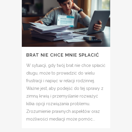
BRAT NIE CHCE MNIE SPŁACIĆ
W sytuacji, gdy twój brat nie chce spłacić
długu, może to prowadzić do wielu
frustracji i napięć w relacji rodzinnej.
Ważne jest, aby podejść do tej sprawy z
zimną krwią i przemyślanie rozważyć
kilka opcji rozwiązania problemu.
Zrozumienie prawnych aspektów oraz
możliwości mediacji może pomóc...