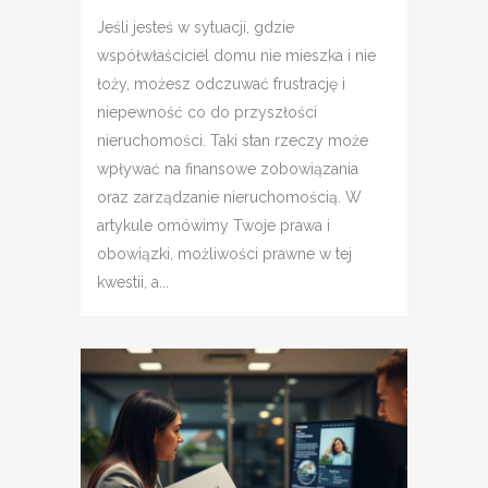
Jeśli jesteś w sytuacji, gdzie
współwłaściciel domu nie mieszka i nie
łoży, możesz odczuwać frustrację i
niepewność co do przyszłości
nieruchomości. Taki stan rzeczy może
wpływać na finansowe zobowiązania
oraz zarządzanie nieruchomością. W
artykule omówimy Twoje prawa i
obowiązki, możliwości prawne w tej
kwestii, a...