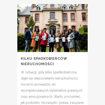
KILKU SPADKOBIERCÓW
NIERUCHOMOŚCI
W sytuacji, gdy kilku spadkobierców
staje się właścicielami nieruchomości,
może to prowadzić do
skomplikowanych dylematów prawnych
oraz emocjonalnych. Warto zrozumieć,
jak podzielić obowiązki i prawa związane