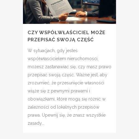
CZY WSPÓŁWŁAŚCICIEL MOŻE
PRZEPISAĆ SWOJĄ CZĘŚĆ
W sytuacjach, gdy jesteś
współwłaścicielem nieruchomości,
możesz zastanawiać się, czy masz prawo
przepisać swoją część. Ważne jest, aby
zrozumieć, że przesunięcie własności
wiąże się z pewnymi prawami i
obowiązkami, które mogą się różnić w
zależności od lokalnych przepisów
prawa. Upewnij się, że znasz wszystkie
zasady...