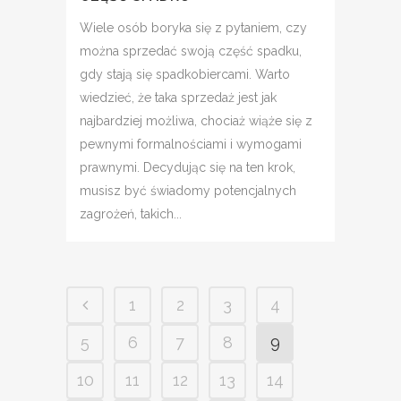
Wiele osób boryka się z pytaniem, czy
można sprzedać swoją część spadku,
gdy stają się spadkobiercami. Warto
wiedzieć, że taka sprzedaż jest jak
najbardziej możliwa, chociaż wiąże się z
pewnymi formalnościami i wymogami
prawnymi. Decydując się na ten krok,
musisz być świadomy potencjalnych
zagrożeń, takich...
1
2
3
4
5
6
7
8
9
10
11
12
13
14