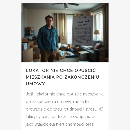
LOKATOR NIE CHCE OPUŚCIĆ
MIESZKANIA PO ZAKOŃCZENIU
UMOWY
Jeśli lokator nie chce opuścić mieszkania
po zakończeniu umowy, może to
prowadzić do wielu trudności i stresu. W
takiej sytuacji warto znać swoje prawa
jako właściciela nieruchomości oraz