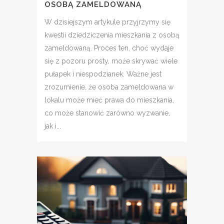
OSOBĄ ZAMELDOWANĄ
W dzisiejszym artykule przyjrzymy się
kwestii dziedziczenia mieszkania z osobą
zameldowaną. Proces ten, choć wydaje
się z pozoru prosty, może skrywać wiele
pułapek i niespodzianek. Ważne jest
zrozumienie, że osoba zameldowana w
lokalu może mieć prawa do mieszkania,
co może stanowić zarówno wyzwanie,
jak i...