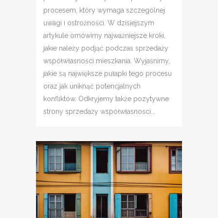
procesem, który wymaga szczególnej
uwagi i ostrożności. W dzisiejszym
artykule omówimy najważniejsze kroki,
jakie należy podjąć podczas sprzedaży
współwłasności mieszkania. Wyjaśnimy,
jakie są największe pułapki tego procesu
oraz jak uniknąć potencjalnych
konfliktów. Odkryjemy także pozytywne
strony sprzedaży współwłasności...