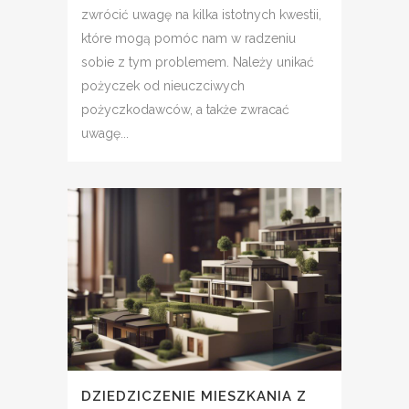
zwrócić uwagę na kilka istotnych kwestii,
które mogą pomóc nam w radzeniu
sobie z tym problemem. Należy unikać
pożyczek od nieuczciwych
pożyczkodawców, a także zwracać
uwagę...
DZIEDZICZENIE MIESZKANIA Z