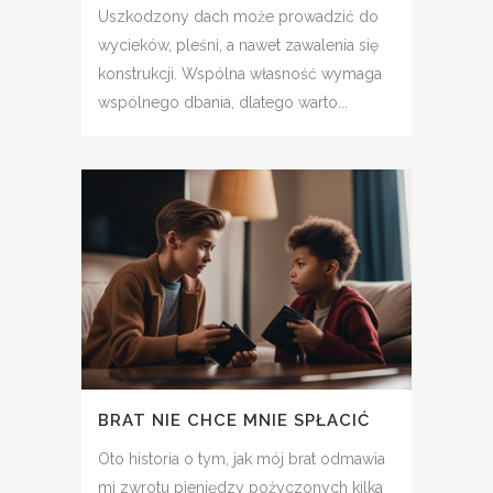
Uszkodzony dach może prowadzić do
wycieków, pleśni, a nawet zawalenia się
konstrukcji. Wspólna własność wymaga
wspólnego dbania, dlatego warto...
BRAT NIE CHCE MNIE SPŁACIĆ
Oto historia o tym, jak mój brat odmawia
mi zwrotu pieniędzy pożyczonych kilka