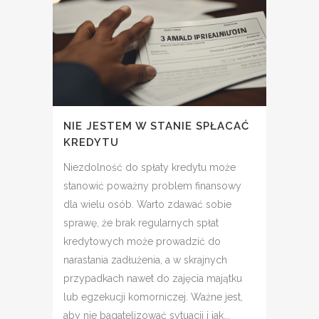
NIE JESTEM W STANIE SPŁACAĆ
KREDYTU
Niezdolność do spłaty kredytu może
stanowić poważny problem finansowy
dla wielu osób. Warto zdawać sobie
sprawę, że brak regularnych spłat
kredytowych może prowadzić do
narastania zadłużenia, a w skrajnych
przypadkach nawet do zajęcia majątku
lub egzekucji komorniczej. Ważne jest,
aby nie bagatelizować sytuacji i jak...