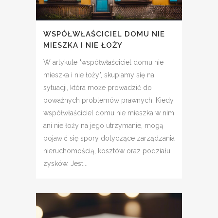
WSPÓŁWŁAŚCICIEL DOMU NIE
MIESZKA I NIE ŁOŻY
W artykule "współwłaściciel domu nie
mieszka i nie łoży", skupiamy się na
sytuacji, która może prowadzić do
poważnych problemów prawnych. Kiedy
współwłaściciel domu nie mieszka w nim
ani nie łoży na jego utrzymanie, mogą
pojawić się spory dotyczące zarządzania
nieruchomością, kosztów oraz podziału
zysków. Jest...