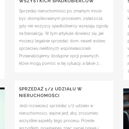
WSZYSTKICH SPADKOBIERCÓW
Sprzedaż nieruchomości po zmarłym może
być skomplikowanym procesem, zwłaszcza
gdy nie wszyscy spadkobiercy wyrażają zgodę
na transakcję. W tym artykule dowiesz się, jak
możesz legalnie sprzedać dom, nawet wobec
sprzeciwu niektórych współwłaścicieli.
Przeanalizujemy dostępne opcji prawnych,
które mogą pomóc w tej sytuacji, a także z...
SPRZEDAŻ 1/2 UDZIAŁU W
NIERUCHOMOŚCI
Jeśli rozważasz sprzedaż 1/2 udziału w
nieruchomości, ważne jest, aby zrozumieć
wszystkie aspekty tego procesu. Przede
wszystkim, powinieneś znać swoje prawa i