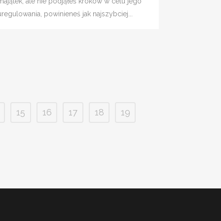
majątek, ale nie podjąłeś kroków w celu jego
uregulowania, powinieneś jak najszybciej...
15
16
17
18
19