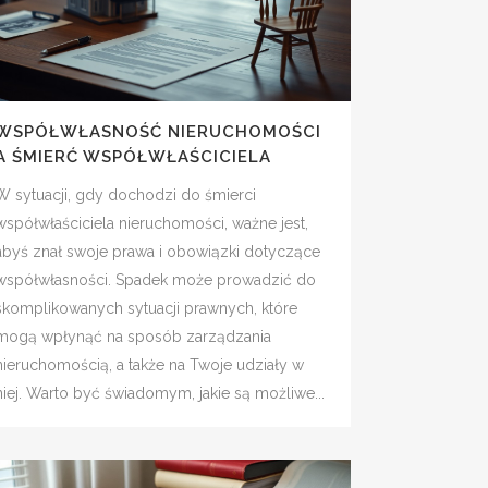
WSPÓŁWŁASNOŚĆ NIERUCHOMOŚCI
A ŚMIERĆ WSPÓŁWŁAŚCICIELA
W sytuacji, gdy dochodzi do śmierci
współwłaściciela nieruchomości, ważne jest,
abyś znał swoje prawa i obowiązki dotyczące
współwłasności. Spadek może prowadzić do
skomplikowanych sytuacji prawnych, które
mogą wpłynąć na sposób zarządzania
nieruchomością, a także na Twoje udziały w
niej. Warto być świadomym, jakie są możliwe...