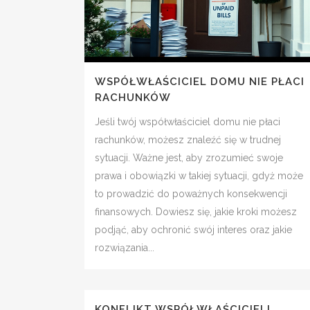
WSPÓŁWŁAŚCICIEL DOMU NIE PŁACI
RACHUNKÓW
Jeśli twój współwłaściciel domu nie płaci
rachunków, możesz znaleźć się w trudnej
sytuacji. Ważne jest, aby zrozumieć swoje
prawa i obowiązki w takiej sytuacji, gdyż może
to prowadzić do poważnych konsekwencji
finansowych. Dowiesz się, jakie kroki możesz
podjąć, aby ochronić swój interes oraz jakie
rozwiązania...
KONFLIKT WSPÓŁWŁAŚCICIELI