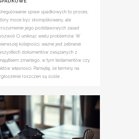
SPADKOWE
Uregulowanie spraw spadkowych to proces,
który może być skomplikowany, ale
zrozumienie jego podstawowych zasad
pozwoli Ci uniknąć wielu problemów. W
pierwszej kolejności, ważne jest zebranie
wszystkich dokumentów związanych z
majątkiem zmarłego, w tym testamentów czy
aktów własności. Pamiętaj, że terminy na
zgłoszenie roszczeń są ściśle...