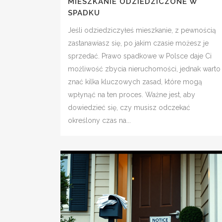
MIESZKANIE ODZIEDZICZONE W
SPADKU
Jeśli odziedziczyłeś mieszkanie, z pewnością
zastanawiasz się, po jakim czasie możesz je
sprzedać. Prawo spadkowe w Polsce daje Ci
możliwość zbycia nieruchomości, jednak warto
znać kilka kluczowych zasad, które mogą
wpłynąć na ten proces. Ważne jest, aby
dowiedzieć się, czy musisz odczekać
określony czas na...