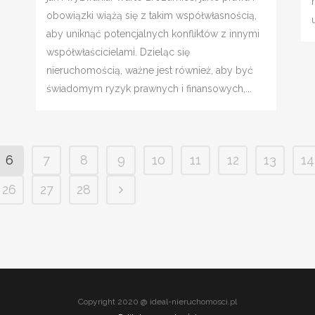
obowiązki wiążą się z takim współwłasnością,
aby uniknąć potencjalnych konfliktów z innymi
współwłaścicielami. Dzieląc się
nieruchomością, ważne jest również, aby być
świadomym ryzyk prawnych i finansowych,...
6
7
8
9
10
11
12
13
14
26
27
28
Copyright 2020 @ ideal-nieruchomosci.pl