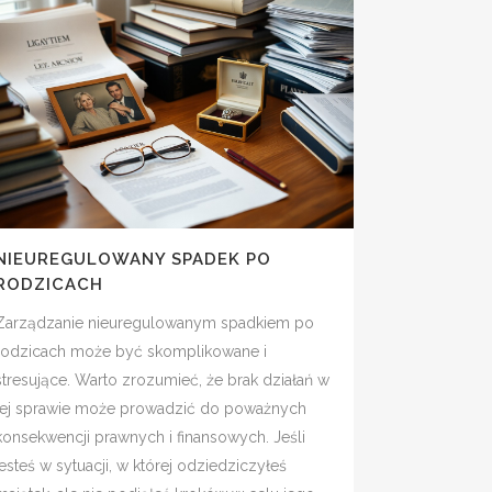
NIEUREGULOWANY SPADEK PO
RODZICACH
Zarządzanie nieuregulowanym spadkiem po
rodzicach może być skomplikowane i
stresujące. Warto zrozumieć, że brak działań w
tej sprawie może prowadzić do poważnych
konsekwencji prawnych i finansowych. Jeśli
jesteś w sytuacji, w której odziedziczyłeś