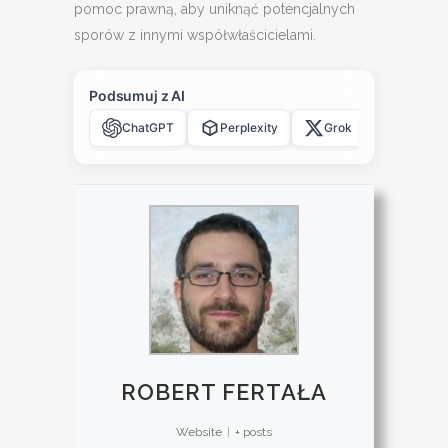
pomoc prawną, aby uniknąć potencjalnych
sporów z innymi współwłaścicielami.
Podsumuj z AI
ChatGPT
Perplexity
Grok
Claude
ROBERT FERTAŁA
Website
|
+ posts