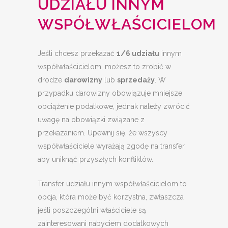
UDZIAŁU INNYM
WSPÓŁWŁAŚCICIELOM
Jeśli chcesz przekazać
1/6 udziału
innym
współwłaścicielom, możesz to zrobić w
drodze
darowizny
lub
sprzedaży
. W
przypadku darowizny obowiązuje mniejsze
obciążenie podatkowe, jednak należy zwrócić
uwagę na obowiązki związane z
przekazaniem. Upewnij się, że wszyscy
współwłaściciele wyrażają zgodę na transfer,
aby uniknąć przyszłych konfliktów.
Transfer udziału innym współwłaścicielom to
opcja, która może być korzystna, zwłaszcza
jeśli poszczególni właściciele są
zainteresowani nabyciem dodatkowych