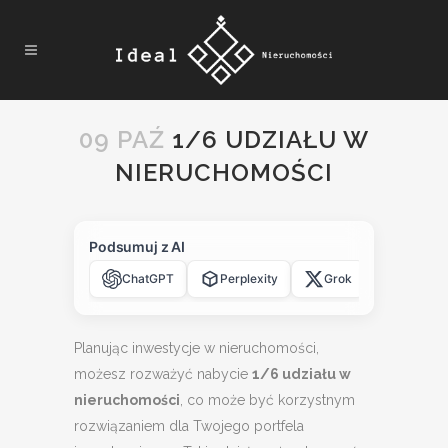
09 PAŹ
1/6 UDZIAŁU W
NIERUCHOMOŚCI
Podsumuj z AI
ChatGPT
Perplexity
Grok
Claude
Planując inwestycje w nieruchomości,
możesz rozważyć nabycie
1/6 udziału w
nieruchomości
, co może być korzystnym
rozwiązaniem dla Twojego portfela