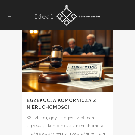
EGZEKUCJA KOMORNICZA Z
NIERUCHOMOŚCI
W sytuacji, gdy zalegasz z długami,
egzekucja komornicza z nieruchomości
może stać się realnym zagrożeniem dla