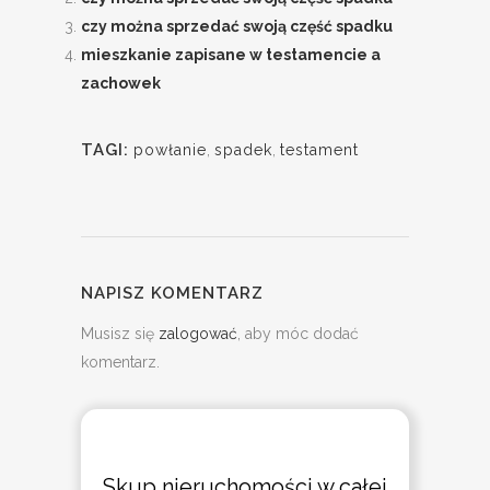
czy można sprzedać swoją część spadku
mieszkanie zapisane w testamencie a
zachowek
TAGI:
powłanie
,
spadek
,
testament
NAPISZ KOMENTARZ
Musisz się
zalogować
, aby móc dodać
komentarz.
Skup nieruchomości w całej