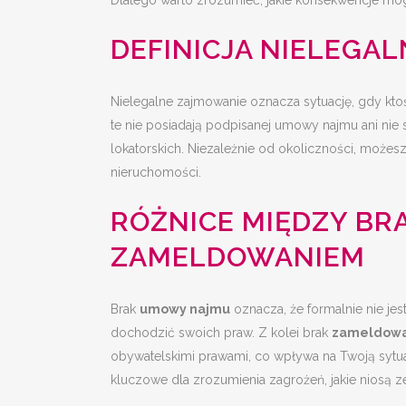
Dlatego warto zrozumieć, jakie konsekwencje mog
DEFINICJA NIELEGA
Nielegalne zajmowanie oznacza sytuację, gdy kt
te nie posiadają podpisanej umowy najmu ani nie
lokatorskich. Niezależnie od okoliczności, możes
nieruchomości.
RÓŻNICE MIĘDZY BR
ZAMELDOWANIEM
Brak
umowy najmu
oznacza, że formalnie nie jes
dochodzić swoich praw. Z kolei brak
zameldowa
obywatelskimi prawami, co wpływa na Twoją sytua
kluczowe dla zrozumienia zagrożeń, jakie niosą ze