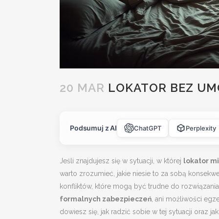
20 MAR
LOKATOR BEZ UM
Podsumuj z AI
ChatGPT
Perplexity
Jeśli znajdujesz się w sytuacji, w której
lokator m
warto zrozumieć, jakie niesie to za sobą konsek
konfliktów, które mogą być trudne do rozwiązania
formalnych zabezpieczeń
, ani możliwości eg
dowiesz się, jak radzić sobie w tej sytuacji oraz 