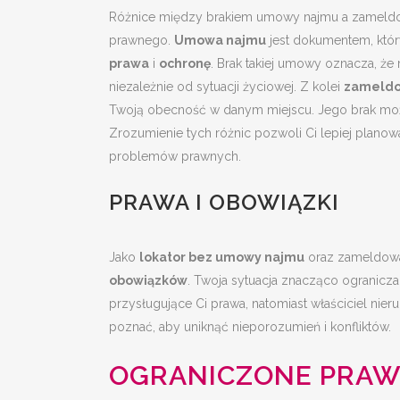
Różnice między brakiem umowy najmu a zameldow
prawnego.
Umowa najmu
jest dokumentem, który
prawa
i
ochronę
. Brak takiej umowy oznacza, ż
niezależnie od sytuacji życiowej. Z kolei
zameld
Twoją obecność w danym miejscu. Jego brak może 
Zrozumienie tych różnic pozwoli Ci lepiej planow
problemów prawnych.
PRAWA I OBOWIĄZKI
Jako
lokator bez umowy najmu
oraz zameldowa
obowiązków
. Twoja sytuacja znacząco ogranicz
przysługujące Ci prawa, natomiast właściciel nie
poznać, aby uniknąć nieporozumień i konfliktów.
OGRANICZONE PRAW