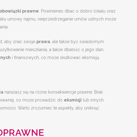
obowiązki prawne
. Powinieneś dbać o dobro lokalu oraz
braku umowy najmu, nieprzestrzeganie umów ustnych może
ania.
st, aby znać swoje
prawa
, ale także być świadomym
żytkowanie mieszkania, a także dbałość o jego stan.
wnych
i finansowych, co może skutkować eksmisją.
ia
narażasz się na różne konsekwencje prawne. Brak
prawnej, co może prowadzić do
eksmisji
lub innych
homości. Warto zrozumieć te aspekty, aby uniknąć
NOPRAWNE