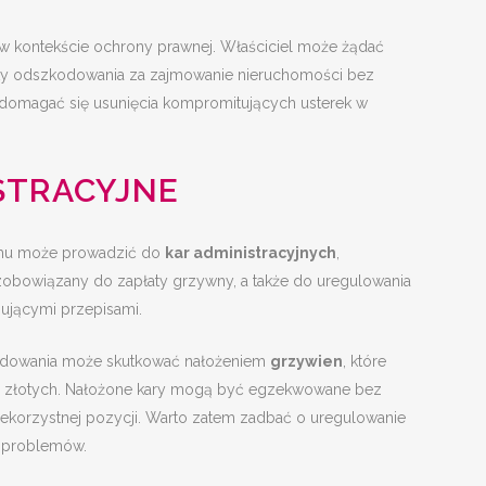
i w kontekście ochrony prawnej. Właściciel może żądać
płaty odszkodowania za zajmowanie nieruchomości bez
domagać się usunięcia kompromitujących usterek w
STRACYJNE
jmu może prowadzić do
kar administracyjnych
,
zobowiązany do zapłaty grzywny, a także do uregulowania
ującymi przepisami.
ldowania może skutkować nałożeniem
grzywien
, które
ęcy złotych. Nałożone kary mogą być egzekwowane bez
niekorzystnej pozycji. Warto zatem zadbać o uregulowanie
h problemów.