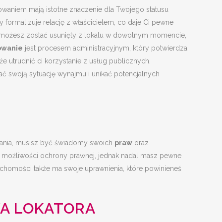
aniem mają istotne znaczenie dla Twojego statusu
 formalizuje relację z właścicielem, co daje Ci pewne
e możesz zostać usunięty z lokalu w dowolnym momencie,
owanie
jest procesem administracyjnym, który potwierdza
utrudnić ci korzystanie z usług publicznych.
ać swoją sytuację wynajmu i unikać potencjalnych
nia, musisz być świadomy swoich
praw
oraz
a możliwości ochrony prawnej, jednak nadal masz pewne
ruchomości także ma swoje uprawnienia, które powinieneś
A LOKATORA