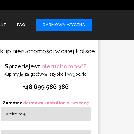
AKT
FAQ
DARMOWA WYCENA
kup nieruchomości w całej Polsce
Sprzedajesz
nieruchomość?
Kupimy ją za gotówkę, szybko i wygodnie.
+48 699 586 386
Zamów z
darmową konsultacje i wycenę