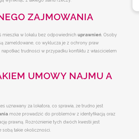
ą wyniknąć z takiego stanu rzeczy.
LNEGO ZAJMOWANIA
oś mieszka w lokalu bez odpowiednich
uprawnień
. Osoby
 są zameldowane, co wyklucza je z ochrony praw
z napotkać trudności w przypadku konfliktu z właścicielem
AKIEM UMOWY NAJMU A
teś uznawany za lokatora, co sprawia, że trudno jest
nia
może prowadzić do problemów z identyfikacją oraz
cję prawną. Rozróżnienie tych dwóch kwestii jest
 sobą takie okoliczności.