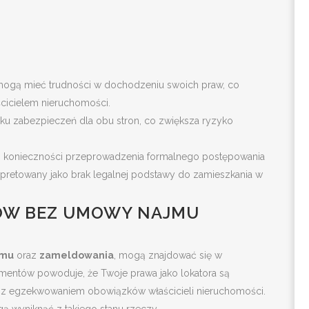
ogą mieć trudności w dochodzeniu swoich praw, co
ścicielem nieruchomości.
u zabezpieczeń dla obu stron, co zwiększa ryzyko
bez konieczności przeprowadzenia formalnego postępowania
retowany jako brak legalnej podstawy do zamieszkania w
ÓW BEZ UMOWY NAJMU
jmu
oraz
zameldowania
, mogą znajdować się w
umentów powoduje, że Twoje prawa jako lokatora są
z egzekwowaniem obowiązków właścicieli nieruchomości.