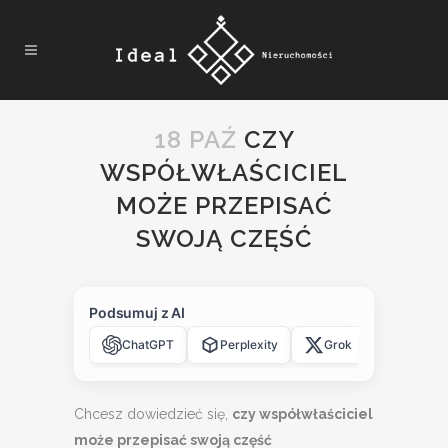
18 PAŹ
CZY
WSPÓŁWŁAŚCICIEL
MOŻE PRZEPISAĆ
SWOJĄ CZĘŚĆ
Podsumuj z AI
ChatGPT
Perplexity
Grok
Claude
Chcesz dowiedzieć się,
czy współwłaściciel
może przepisać swoją część