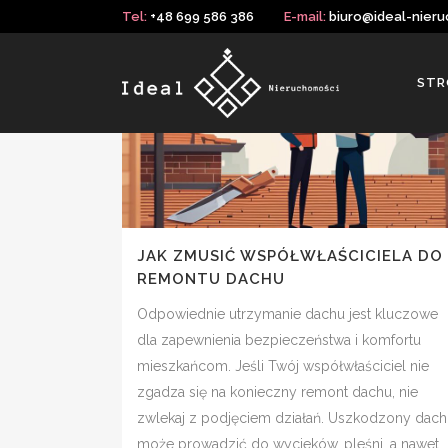
Tel:
+48 699 586 386
E-mail:
biuro@ideal-nieru
STR
JAK ZMUSIĆ WSPÓŁWŁAŚCICIELA DO
REMONTU DACHU
Odpowiednie utrzymanie dachu jest kluczowe
dla zapewnienia bezpieczeństwa i komfortu
mieszkańcom. Jeśli Twój współwłaściciel nie
zgadza się na konieczny remont dachu, nie
zwlekaj z podjęciem działań. Uszkodzony dach
może prowadzić do wycieków, pleśni, a nawet